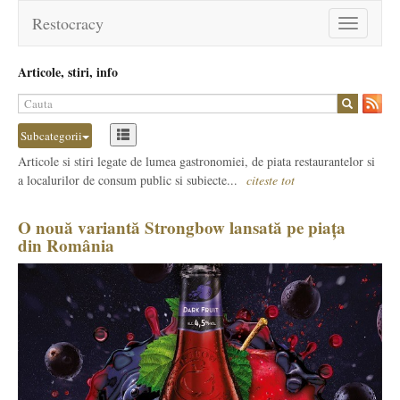
Restocracy
Toggle
navigation
Articole, stiri, info
Subcategorii
Articole si stiri legate de lumea gastronomiei, de piata restaurantelor si
a localurilor de consum public si subiecte...
citeste tot
O nouă variantă Strongbow lansată pe piața
din România