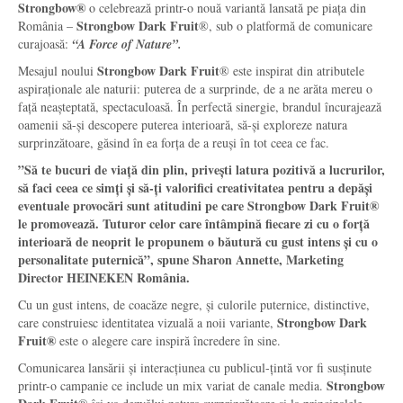
Strongbow®
o celebrează printr-o nouă variantă lansată pe piața din
Strongbow Dark Fruit
România –
®, sub o platformă de comunicare
curajoasă:
“A Force of Nature”.
Strongbow Dark Fruit
Mesajul noului
® este inspirat din atributele
aspiraționale ale naturii: puterea de a surprinde, de a ne arăta mereu o
față neașteptată, spectaculoasă. În perfectă sinergie, brandul încurajează
oamenii să-și descopere puterea interioară, să-și exploreze natura
surprinzătoare, găsind în ea forța de a reuși în tot ceea ce fac.
”Să te bucuri de viață din plin, privești latura pozitivă a lucrurilor,
să faci ceea ce simți și să-ți valorifici creativitatea pentru a depăși
eventuale provocări sunt atitudini pe care Strongbow Dark Fruit
®
le promovează. Tuturor celor care întâmpină fiecare zi cu o forță
interioară de neoprit le propunem o băutură cu gust intens și cu o
personalitate puternică”, spune Sharon Annette, Marketing
Director HEINEKEN România.
Cu un gust intens, de coacăze negre, și culorile puternice, distinctive,
Strongbow Dark
care construiesc identitatea vizuală a noii variante,
Fruit
®
este o alegere care inspiră încredere în sine.
Comunicarea lansării și interacțiunea cu publicul-țintă vor fi susținute
Strongbow
printr-o campanie ce include un mix variat de canale media.