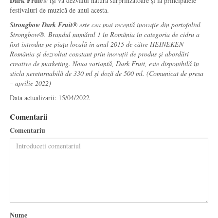
Dark Fruit
® își va dezvălui natura surprinzătoare și la principalele
festivaluri de muzică de anul acesta.
Strongbow Dark Fruit
®
este cea mai recentă inovație din portofoliul
Strongbow®. Brandul numărul 1 în România în categoria de cidru a
fost introdus pe piața locală în anul 2015 de către HEINEKEN
România și dezvoltat constant prin inovații de produs și abordări
creative de marketing. Noua variantă, Dark Fruit, este disponibilă în
sticla nereturnabilă de 330 ml și doză de 500 ml. (Comunicat de presa
– aprilie 2022)
Data actualizarii: 15/04/2022
Comentarii
Comentariu
Nume