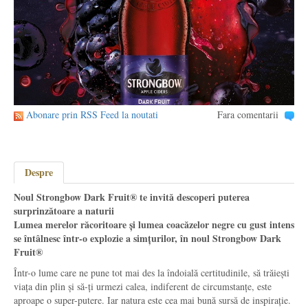
Abonare prin RSS Feed la noutati
Fara comentarii
Despre
Noul Strongbow Dark Fruit® te invită descoperi puterea
surprinzătoare a naturii
Lumea merelor răcoritoare și lumea coacăzelor negre cu gust intens
se întâlnesc într-o explozie a simțurilor, în noul Strongbow Dark
Fruit®
Într-o lume care ne pune tot mai des la îndoială certitudinile, să trăiești
viața din plin și să-ți urmezi calea, indiferent de circumstanțe, este
aproape o super-putere. Iar natura este cea mai bună sursă de inspirație.