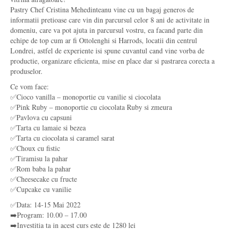
Pastry Chef Cristina Mehedinteanu vine cu un bagaj generos de
informatii pretioase care vin din parcursul celor 8 ani de activitate in
domeniu, care va pot ajuta in parcursul vostru, ea facand parte din
echipe de top cum ar fi Ottolenghi si Harrods, locatii din centrul
Londrei, astfel de experiente isi spune cuvantul cand vine vorba de
productie, organizare eficienta, mise en place dar si pastrarea corecta a
produselor.
Ce vom face:
✅Cioco vanilla – monoportie cu vanilie si ciocolata
✅Pink Ruby – monoportie cu ciocolata Ruby si zmeura
✅Pavlova cu capsuni
✅Tarta cu lamaie si bezea
✅Tarta cu ciocolata si caramel sarat
✅Choux cu fistic
✅Tiramisu la pahar
✅Rom baba la pahar
✅Cheesecake cu fructe
✅Cupcake cu vanilie
✅Data: 14-15 Mai 2022
➡️Program: 10.00 – 17.00
➡️Investitia ta in acest curs este de 1280 lei