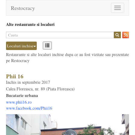
Restocracy
Toggle
navigation
Alte restaurante si localuri
Localuri inchise
Restaurante si alte localuri inchise dupa ce au fost vizitate sau prezentate
pe Restocracy
Phii 16
Inchis in septembrie 2017
Calea Floreasca, nr. 89 (Piata Floreasca)
Bucatarie urbana
www.phii16.ro
www.facebook.com/Phii16