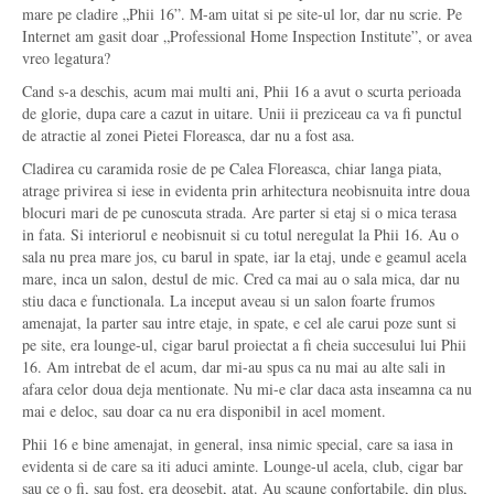
mare pe cladire „Phii 16”. M-am uitat si pe site-ul lor, dar nu scrie. Pe
Internet am gasit doar „Professional Home Inspection Institute”, or avea
vreo legatura?
Cand s-a deschis, acum mai multi ani, Phii 16 a avut o scurta perioada
de glorie, dupa care a cazut in uitare. Unii ii preziceau ca va fi punctul
de atractie al zonei Pietei Floreasca, dar nu a fost asa.
Cladirea cu caramida rosie de pe Calea Floreasca, chiar langa piata,
atrage privirea si iese in evidenta prin arhitectura neobisnuita intre doua
blocuri mari de pe cunoscuta strada. Are parter si etaj si o mica terasa
in fata. Si interiorul e neobisnuit si cu totul neregulat la Phii 16. Au o
sala nu prea mare jos, cu barul in spate, iar la etaj, unde e geamul acela
mare, inca un salon, destul de mic. Cred ca mai au o sala mica, dar nu
stiu daca e functionala. La inceput aveau si un salon foarte frumos
amenajat, la parter sau intre etaje, in spate, e cel ale carui poze sunt si
pe site, era lounge-ul, cigar barul proiectat a fi cheia succesului lui Phii
16. Am intrebat de el acum, dar mi-au spus ca nu mai au alte sali in
afara celor doua deja mentionate. Nu mi-e clar daca asta inseamna ca nu
mai e deloc, sau doar ca nu era disponibil in acel moment.
Phii 16 e bine amenajat, in general, insa nimic special, care sa iasa in
evidenta si de care sa iti aduci aminte. Lounge-ul acela, club, cigar bar
sau ce o fi, sau fost, era deosebit, atat. Au scaune confortabile, din plus,