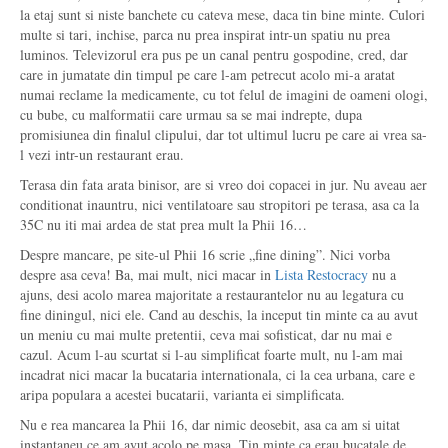
la etaj sunt si niste banchete cu cateva mese, daca tin bine minte. Culori
multe si tari, inchise, parca nu prea inspirat intr-un spatiu nu prea
luminos. Televizorul era pus pe un canal pentru gospodine, cred, dar
care in jumatate din timpul pe care l-am petrecut acolo mi-a aratat
numai reclame la medicamente, cu tot felul de imagini de oameni ologi,
cu bube, cu malformatii care urmau sa se mai indrepte, dupa
promisiunea din finalul clipului, dar tot ultimul lucru pe care ai vrea sa-
l vezi intr-un restaurant erau.
Terasa din fata arata binisor, are si vreo doi copacei in jur. Nu aveau aer
conditionat inauntru, nici ventilatoare sau stropitori pe terasa, asa ca la
35C nu iti mai ardea de stat prea mult la Phii 16…
Despre mancare, pe site-ul Phii 16 scrie „fine dining”. Nici vorba
despre asa ceva! Ba, mai mult, nici macar in
Lista Restocracy
nu a
ajuns, desi acolo marea majoritate a restaurantelor nu au legatura cu
fine diningul, nici ele. Cand au deschis, la inceput tin minte ca au avut
un meniu cu mai multe pretentii, ceva mai sofisticat, dar nu mai e
cazul. Acum l-au scurtat si l-au simplificat foarte mult, nu l-am mai
incadrat nici macar la bucataria internationala, ci la cea urbana, care e
aripa populara a acestei bucatarii, varianta ei simplificata.
Nu e rea mancarea la Phii 16, dar nimic deosebit, asa ca am si uitat
instantaneu ce am avut acolo pe masa. Tin minte ca erau bucatale de