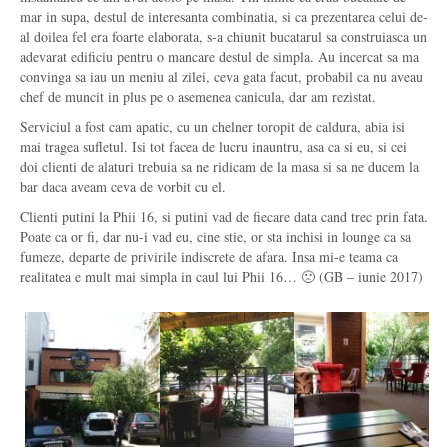
mar in supa, destul de interesanta combinatia, si ca prezentarea celui de-
al doilea fel era foarte elaborata, s-a chiunit bucatarul sa construiasca un
adevarat edificiu pentru o mancare destul de simpla. Au incercat sa ma
convinga sa iau un meniu al zilei, ceva gata facut, probabil ca nu aveau
chef de muncit in plus pe o asemenea canicula, dar am rezistat.
Serviciul a fost cam apatic, cu un chelner toropit de caldura, abia isi
mai tragea sufletul. Isi tot facea de lucru inauntru, asa ca si eu, si cei
doi clienti de alaturi trebuia sa ne ridicam de la masa si sa ne ducem la
bar daca aveam ceva de vorbit cu el.
Clienti putini la Phii 16, si putini vad de fiecare data cand trec prin fata.
Poate ca or fi, dar nu-i vad eu, cine stie, or sta inchisi in lounge ca sa
fumeze, departe de privirile indiscrete de afara. Insa mi-e teama ca
realitatea e mult mai simpla in caul lui Phii 16… 🙁 (GB – iunie 2017)