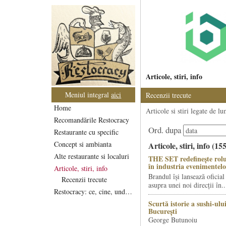
Articole, stiri, info
Meniul integral
aici
Recenzii trecute
Home
Articole si stiri legate de l
Recomandările Restocracy
Ord. dupa
Restaurante cu specific
Concept si ambianta
Articole, stiri, info (15
Alte restaurante si localuri
THE SET redefinește rolu
în industria evenimentelo
Articole, stiri, info
Brandul își lansează oficial
Recenzii trecute
asupra unei noi direcții în..
Restocracy: ce, cine, unde...
Scurtă istorie a sushi-ului
București
George Butunoiu