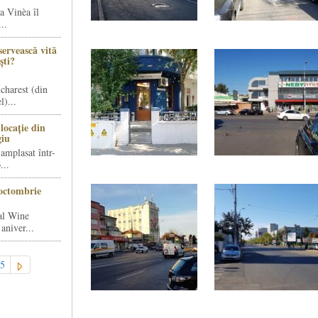
a Vinèa îl
..
servească vită
ști?
charest (din
)...
locație din
giu
amplasat într-
...
octombrie
al Wine
aniver...
5