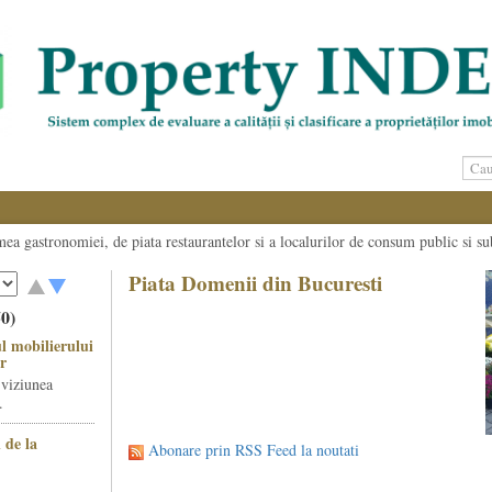
umea gastronomiei, de piata restaurantelor si a localurilor de consum public si su
Piata Domenii din Bucuresti
50)
l mobilierului
r
 viziunea
.
 de la
Abonare prin RSS Feed la noutati