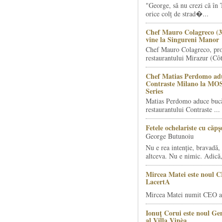
"George, să nu crezi că în 
orice colț de strad�...
Chef Mauro Colagreco (3
vine la Singureni Manor
Chef Mauro Colagreco, pro
restaurantului Mirazur (Côt
Chef Matias Perdomo adu
Contraste Milano la MO
Series
Matias Perdomo aduce bucăt
restaurantului Contraste ...
Fetele ochelariste cu căp
George Butunoiu
Nu e rea intenție, bravadă, 
altceva. Nu e nimic. Adică,
Mircea Matei este noul 
LacertA
Mircea Matei numit CEO al
Ionuț Corui este noul G
al Villa Vinèa