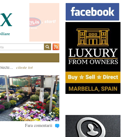
biecte...
citeste tot
Fara comentarii