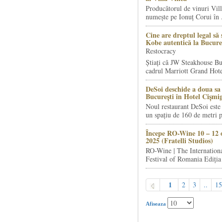
Producătorul de vinuri Vill
numește pe Ionuț Corui în .
Cine are dreptul legal să 
Kobe autentică la Bucure
Restocracy
Știați că JW Steakhouse Bu
cadrul Marriott Grand Hotel
DeSoi deschide a doua sa 
București în Hotel Cișmi
Noul restaurant DeSoi este 
un spațiu de 160 de metri p
Începe RO-Wine 10 – 12 
2025 (Fratelli Studios)
RO-Wine | The Internation
Festival of Romania Ediția 
1
2
3
..
15
Afiseaza