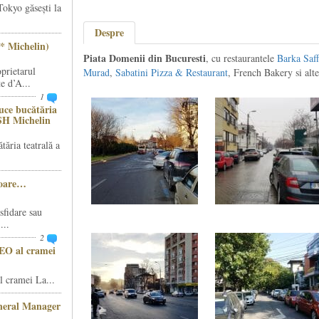
Tokyo găsești la
Despre
* Michelin)
Piata Domenii din Bucuresti
, cu restaurantele
Barka Saf
prietarul
Murad
,
Sabatini Pizza & Restaurant
, French Bakery si al
e d’A...
1
ce bucătăria
SH Michelin
ăria teatrală a
șoare…
sfidare sau
...
2
CEO al cramei
 cramei La...
eneral Manager