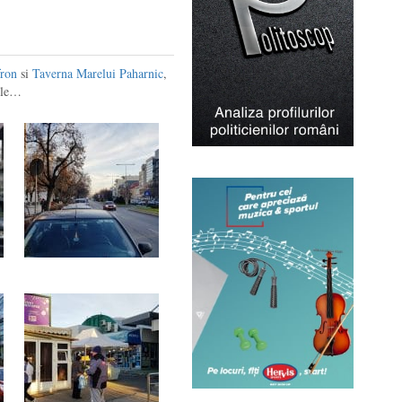
fron
si
Taverna Marelui Paharnic
,
tele…