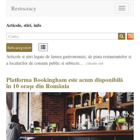
Restocracy
Toggle
navigation
Articole, stiri, info
Subcategorii
Articole si stiri legate de lumea gastronomiei, de piata restaurantelor si
a localurilor de consum public si subiecte...
citeste tot
Platforma Bookingham este acum disponibilă
în 10 orașe din România