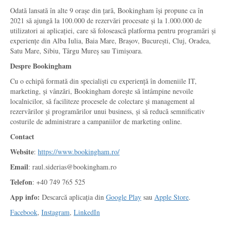
Odată lansată în alte 9 orașe din țară, Bookingham își propune ca în
2021 să ajungă la 100.000 de rezervări procesate și la 1.000.000 de
utilizatori ai aplicației, care să folosească platforma pentru programări și
experiențe din Alba Iulia, Baia Mare, Brașov, București, Cluj, Oradea,
Satu Mare, Sibiu, Târgu Mureș sau Timișoara.
Despre Bookingham
Cu o echipă formată din specialiști cu experiență în domeniile IT,
marketing, și vânzări, Bookingham dorește să întâmpine nevoile
localnicilor, să faciliteze procesele de colectare și management al
rezervărilor și programărilor unui business, și să reducă semnificativ
costurile de administrare a campaniilor de marketing online.
Contact
Website
:
https://www.bookingham.ro/
Email
: raul.siderias@bookingham.ro
Telefon
: +40 749 765 525
App info:
Descarcă aplicația din
Google Play
sau
Apple Store
.
Facebook
,
Instagram
,
LinkedIn