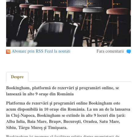
Abonare prin RSS Feed la noutati
Fara comentarii
Despre
Bookingham, platformă de rezervări și programări online, se
lansează în alte 9 orașe din România
Platforma de rezervări și programări online Bookingham este
acum disponibilă în 10 orașe din România. La un an de la lansarea
în Cluj-Napoca, Bookingham se extinde în alte 9 locuri din țară:
Alba Iulia, Baia Mare, Brașov, București, Oradea, Satu Mare,
Sibiu, Târgu Mureș și Timișoara.
Bookingham își propune să faciliteze relația dintre proprietarii de