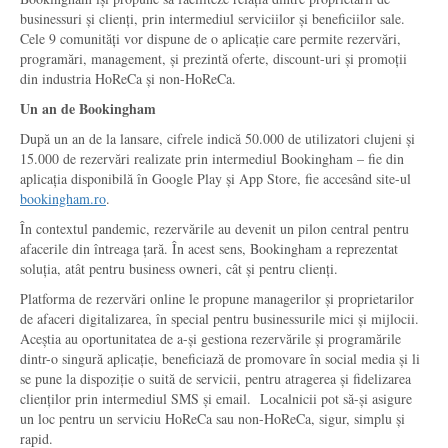
businessuri și clienți, prin intermediul serviciilor și beneficiilor sale.
Cele 9 comunități vor dispune de o aplicație care permite rezervări,
programări, management, și prezintă oferte, discount-uri și promoții
din industria HoReCa și non-HoReCa.
Un an de Bookingham
După un an de la lansare, cifrele indică 50.000 de utilizatori clujeni și
15.000 de rezervări realizate prin intermediul Bookingham – fie din
aplicația disponibilă în Google Play și App Store, fie accesând site-ul
bookingham.ro
.
În contextul pandemic, rezervările au devenit un pilon central pentru
afacerile din întreaga țară. În acest sens, Bookingham a reprezentat
soluția, atât pentru business owneri, cât și pentru clienți.
Platforma de rezervări online le propune managerilor și proprietarilor
de afaceri digitalizarea, în special pentru businessurile mici și mijlocii.
Aceștia au oportunitatea de a-și gestiona rezervările și programările
dintr-o singură aplicație, beneficiază de promovare în social media și li
se pune la dispoziție o suită de servicii, pentru atragerea și fidelizarea
clienților prin intermediul SMS și email. Localnicii pot să-și asigure
un loc pentru un serviciu HoReCa sau non-HoReCa, sigur, simplu și
rapid.