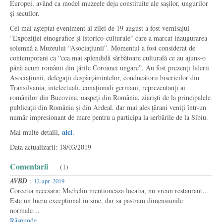
Europei, având ca model muzeele deja constituite ale saşilor, ungurilor
şi secuilor.
Cel mai aşteptat eveniment al zilei de 19 august a fost vernisajul
“Expoziţiei etnografice şi istorico-culturale” care a marcat inaugurarea
solemnă a Muzeului “Asociaţiunii”. Momentul a fost considerat de
contemporani ca “cea mai splendidă sărbătoare culturală ce au ajuns-o
până acum românii din ţările Coroanei ungare”. Au fost prezenţi liderii
Asociaţiunii, delegaţii despărţămintelor, conducătorii bisericilor din
Transilvania, intelectuali, conaţionali germani, reprezentanţi ai
românilor din Bucovina, oaspeţi din România, ziarişti de la principalele
publicaţii din România şi din Ardeal, dar mai ales ţărani veniţi într-un
număr impresionant de mare pentru a participa la serbările de la Sibiu.
aici
Mai multe detalii,
.
Data actualizarii: 18/03/2019
Comentarii
(1)
AVBD
:
12-apr.-2019
Corectia necesara: Michelin mentioneaza locatia, nu vreun restaurant…
Este un lucru exceptional in sine, dar sa pastram dimensiunile
normale…
Răspunde