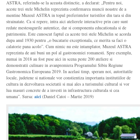
ASTRA, referindu-se la aceasta distinctie, a declarat: „Pentru noi,
aceste trei stele Michelin reprezinta confirmarea muncii noastre de a
mentine Muzeul ASTRA in topul preferintelor turistilor din tara si din
strainatate. Ca si repere, intra aici atelierele interactive prin care sunt
redate mestesugurile autentice, dar si componenta educationala si de
patrimoniu. Este cunoscut faptul ca aceste trei stele Michelin se acorda
dupa anul 1930 pentru „o bucatarie exceptionala, ce merita sa faci o
calatorie pana acolo”. Cum nimic nu este intamplator, Muzeul ASTRA
reprezinta de ani buni un pol al gastronomiei romanesti. Spre exemplu,
numai in 2018 au fost puse aici in scena peste 200 ateliere si
demonstratii culinare in avanpremiera Programului Sibiu Regiune
Gastronomica Europeana 2019. In acelasi timp, speram noi, autoritatile
locale, judetene si nationale vor constientiza importanta institutiilor de
cultura in dezvoltarea societatii si mai ales a turismului cultural si vor
lua masuri concrete de a investi in infrastructura culturala si cea
aici
umana”. Sursa:
(Daniel Catoi – Martie 2019)