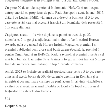
așteptările clienților și la evoluția pieței
“,
a declarat Radu Savopol.
Cu peste 20 de ani de experiență în domeniul HoReCa și un început
antreprenorial ca proprietar de pub, Radu Savopol a avut, în anul 2015,
alături de Lucian Bădilă, viziunea de a dezvolta business-ul 5 to go,
care este astăzi cea mai accesată franciză din România, deja prezentă în
105 orașe din țară.
Câștigarea acestui titlu vine după ce, săptămâna trecută, pe 22
noiembrie, 5 to go și-a adjudecat mai multe trofee în cadrul Horeca
Awards, gala organizată de Horeca Insight Magazine: premiul 1 și
premiul publicului pentru cea mai bună cafenea/ceainărie, premiul 1
pentru Omul Anului în HoReCa, Radu Savopol, și premiul 3 pentru cel
mai bun barista, Laurențiu Sava, trainer 5 to go, alți doi traineri 5 to go
fiind de asemenea nominalizați în top 5 barista România.
Astfel, 2023 se încheie cu realizări spectaculoase pentru 5 to go, care a
atins anul acesta borna de 500 de cafenele deschise în România și a
înregistrat cea mai mare creștere de până acum în privința vânzărilor și
a cifrei de afaceri, avansând totodată pe locul 9 în topul european al
lanțurilor de cafenele din Europa.
###
Despre 5 to go