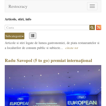
Restocracy
Toggle
navigation
Articole, stiri, info
Subcategorii
Articole si stiri legate de lumea gastronomiei, de piata restaurantelor si
a localurilor de consum public si subiecte...
citeste tot
Radu Savopol (5 to go) premiat internațional