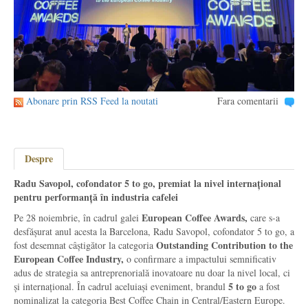
Abonare prin RSS Feed la noutati
Fara comentarii
Despre
Radu Savopol, cofondator 5 to go, premiat la nivel internațional
pentru performanță în industria cafelei
European Coffee Awards,
Pe 28 noiembrie, în cadrul galei
care s-a
desfășurat anul acesta la Barcelona, Radu Savopol, cofondator 5 to go, a
Outstanding Contribution to the
fost desemnat câștigător la categoria
European Coffee Industry,
o confirmare a impactului semnificativ
adus de strategia sa antreprenorială inovatoare nu doar la nivel local, ci
5 to go
și internațional. În cadrul aceluiași eveniment, brandul
a fost
nominalizat la categoria Best Coffee Chain in Central/Eastern Europe.