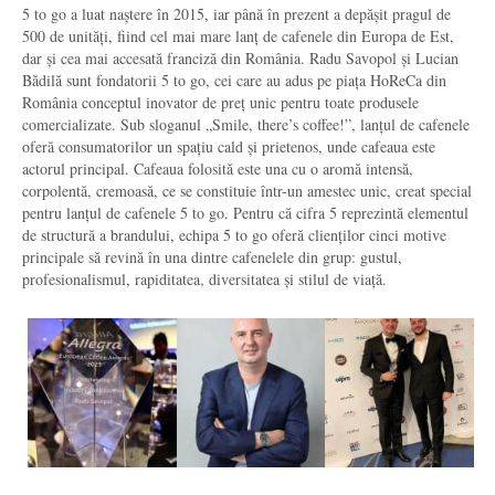
5 to go a luat naștere în 2015, iar până în prezent a depășit pragul de
500 de unități, fiind cel mai mare lanț de cafenele din Europa de Est,
dar și cea mai accesată franciză din România. Radu Savopol și Lucian
Bădilă sunt fondatorii 5 to go, cei care au adus pe piața HoReCa din
România conceptul inovator de preț unic pentru toate produsele
comercializate. Sub sloganul „Smile, there’s coffee!”, lanțul de cafenele
oferă consumatorilor un spațiu cald și prietenos, unde cafeaua este
actorul principal. Cafeaua folosită este una cu o aromă intensă,
corpolentă, cremoasă, ce se constituie într-un amestec unic, creat special
pentru lanțul de cafenele 5 to go. Pentru că cifra 5 reprezintă elementul
de structură a brandului, echipa 5 to go oferă clienților cinci motive
principale să revină în una dintre cafenelele din grup: gustul,
profesionalismul, rapiditatea, diversitatea și stilul de viață.