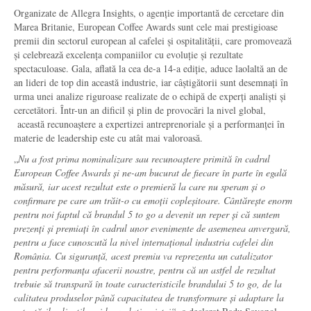
Organizate de Allegra Insights, o agenție importantă de cercetare din
Marea Britanie, European Coffee Awards sunt cele mai prestigioase
premii din sectorul european al cafelei și ospitalității, care promovează
și celebrează excelența companiilor cu evoluție și rezultate
spectaculoase. Gala, aflată la cea de-a 14-a ediție, aduce laolaltă an de
an lideri de top din această industrie, iar câștigătorii sunt desemnați în
urma unei analize riguroase realizate de o echipă de experți analiști și
cercetători. Într-un an dificil și plin de provocări la nivel global,
această recunoaștere a expertizei antreprenoriale și a performanței în
materie de leadership este cu atât mai valoroasă.
„
Nu a fost prima nominalizare sau recunoaștere primită în cadrul
European Coffee Awards și ne-am bucurat de fiecare în parte în egală
măsură, iar acest rezultat este o premieră la care nu speram și o
confirmare pe care am trăit-o cu emoții copleșitoare. Cântărește enorm
pentru noi faptul că brandul 5 to go a devenit un reper și că suntem
prezenți și premiați în cadrul unor evenimente de asemenea anvergură,
pentru a face cunoscută la nivel internațional industria cafelei din
România. Cu siguranță, acest premiu va reprezenta un catalizator
pentru performanța afacerii noastre, pentru că un astfel de rezultat
trebuie să transpară în toate caracteristicile brandului 5 to go, de la
calitatea produselor până capacitatea de transformare și adaptare la