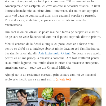
si vreo trei separeuri, cu totul pot aduna vreo 250 de oameni acolo.
Amenajarea e cea asetptata, cu ceva obiecte si decoruri asiatice. In unul
dintre saloanele mici au niste vitralii interesant, dar nu m-am apropiat
ca sa vad daca nu cumva sunt doar niste geamuri vopsite cu pensula.
Probabil ca nu, arata bine, vopseaua nu ar rezista in canicula
bucuresteana.
Din acel salon cu vitralii se poate iesi pe o terasa pe acoperisul cladirii,
de pe care se vede Bucurestiul cum rar il puteti cuprinde dintr-o privire.
Meniul coreean de la Seoul e lung si cu poze, ceea ce e foarte bine,
pentru ca altfel nu ai intelege absolut nimic daca nu esti familiarizat cu
bucatariile orientale, din
Asia Extremului Orient
. Nu descriu ce e acolo,
pentru ca nu ma pricep la bucataria coreeana. Am fost multumit pentru
ca au multe legume, mai multe decat in orice alta bucatarie europeana,
americana (nord – sud) sau din Orientul Mijlociu.
Ajungi rar la un restaurant coreean, prin urmare cam tot ce mananci
acolo este inedit, asa ca nu mai esti…
(
citește tot
)