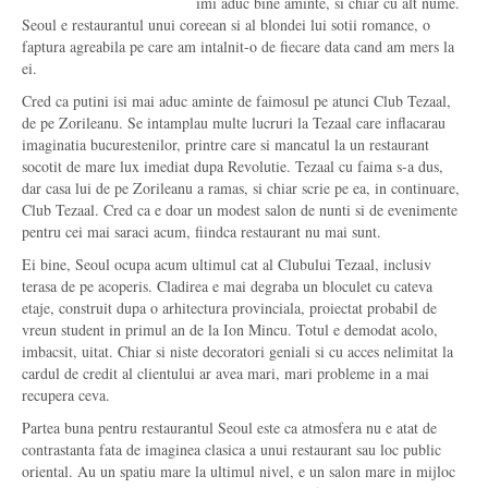
imi aduc bine aminte, si chiar cu alt nume.
Seoul e restaurantul unui coreean si al blondei lui sotii romance, o
faptura agreabila pe care am intalnit-o de fiecare data cand am mers la
ei.
Cred ca putini isi mai aduc aminte de faimosul pe atunci Club Tezaal,
de pe Zorileanu. Se intamplau multe lucruri la Tezaal care inflacarau
imaginatia bucurestenilor, printre care si mancatul la un restaurant
socotit de mare lux imediat dupa Revolutie. Tezaal cu faima s-a dus,
dar casa lui de pe Zorileanu a ramas, si chiar scrie pe ea, in continuare,
Club Tezaal. Cred ca e doar un modest salon de nunti si de evenimente
pentru cei mai saraci acum, fiindca restaurant nu mai sunt.
Ei bine, Seoul ocupa acum ultimul cat al Clubului Tezaal, inclusiv
terasa de pe acoperis. Cladirea e mai degraba un bloculet cu cateva
etaje, construit dupa o arhitectura provinciala, proiectat probabil de
vreun student in primul an de la Ion Mincu. Totul e demodat acolo,
imbacsit, uitat. Chiar si niste decoratori geniali si cu acces nelimitat la
cardul de credit al clientului ar avea mari, mari probleme in a mai
recupera ceva.
Partea buna pentru restaurantul Seoul este ca atmosfera nu e atat de
contrastanta fata de imaginea clasica a unui restaurant sau loc public
oriental. Au un spatiu mare la ultimul nivel, e un salon mare in mijloc