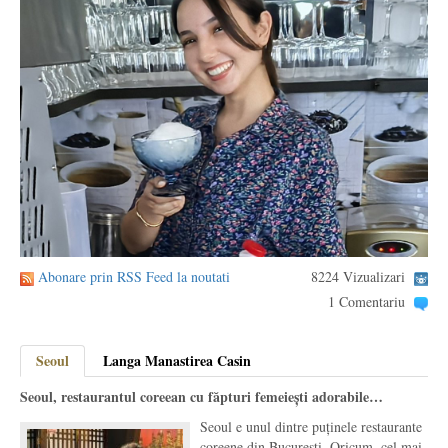
Abonare prin RSS Feed la noutati
8224 Vizualizari
1 Comentariu
Seoul
Langa Manastirea Casin
Seoul, restaurantul coreean cu făpturi femeiești adorabile…
Seoul e unul dintre puținele restaurante
coreene din București. Oricum, cel mai