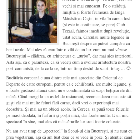
vechi și mai cunoscut. Pe o străduță
liniștită și foarte frumoasă de lângă
Mănăstirea Cașin, în vila în care a fost
(și este în continuare, se pare) Club
Tezaal, faimos imediat după revoluție,
uitat acum. Circulau multe legende în
București despre ce puteai cumpăra cu
bani acolo. Mai ales că erau într-o vilă de un lux cum nu mai văzuse
Bucureștiul – clădirea, cu arhitectura ei „turbo”, dar mai ales interiorul.
Asta așa, ca o paranteză, ca să vedeți cum a evoluat arhitectura noastră
post-comunistă, de la ce la ce, într-un timp destul de scurt, totuși… 😊
Bucătăria coreeană e una dintre cele mai apreciate din Orientul de
Departe de către europeni, pentru că e echilibrată, are multe legume, și
e foarte gustoasă atunci când nu e condimentată să scapi bețișoarele din
mână. Când mergi la un astfel de restaurant, recomandarea mea este să
guști cât mai multe feluri fără carne, dacă vrei o experiență mai
deosebită. Și mai au un obicei acolo, în Coreea, să pună toate felurile
pe masă deodată, în farfurii și porții mici, dar foarte multe. E un mic
spectacol în sine, mai ales că mâncărurile lor sunt foarte colorate.
Nu am avut timp de „spectacol” la Seoul-ul din București, și nu sunt eu
prea vegetarian, așa că am luat doar ce se vede în poze. Și atenție: când