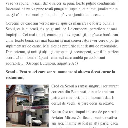
vi se va spune, „vaaai, dar o să cer să pună foarte puține condimente”,
înseamnă că nu va pune toată punga cu iuțeală, ci numai jumătate din
ea. Și că nu vei muri pe loc, ci după vreo jumătate de ceas…
Coreenii cu care am vorbit mi-au spus că mâncarea e foarte bună la
Seoul, ca la ei acasă, fix pe gustul lor. La europeni, părerile sunt mai
împărțite. Cei mai tineri, emancipați, avangardiști, o găsesc bună, sau
chiar foarte bună, cei mai bătrâni și mai conservatori vor cere o porție
suplimentară de carne. Mai ales că prețurile sunt destul de rezonabile.
Dar, oricum, și unii și alții, și europeni și neeuropeni, vor fi în perfect
acord că minionele făpturi femeiești care umblă pe acolo sunt
adorabile… (George Butunoiu, august 2025)
Seoul – Pentru cei care vor sa manance si altceva decat carne la
restaurant
Cred ca Seoul a ramas singurul restaurant
coreean din Bucuresti, din cele trei sau
patru care au fost, la un moment dat. E
destul de vechi, si pare decis sa reziste.
Nu au fost tot timpul in casa de pe strada
Aviator Mircea Zorileanu, sunt de cativa
ani aici, inainte au fost in alta parte, daca