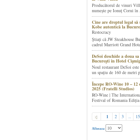
Producătorul de vinuri Vill
numește pe Ionuț Corui în .
Cine are dreptul legal să 
Kobe autentică la Bucure
Restocracy
Știați că JW Steakhouse Bu
cadrul Marriott Grand Hotel
DeSoi deschide a doua sa 
București în Hotel Cișmi
Noul restaurant DeSoi este 
un spațiu de 160 de metri p
Începe RO-Wine 10 – 12 
2025 (Fratelli Studios)
RO-Wine | The Internation
Festival of Romania Ediția 
1
2
3
..
15
Afiseaza