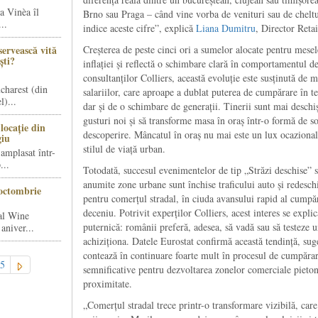
a Vinèa îl
Brno sau Praga – când vine vorba de venituri sau de cheltu
..
indice aceste cifre”, explică
Liana Dumitru
, Director Reta
servească vită
Creșterea de peste cinci ori a sumelor alocate pentru mesel
ști?
inflației și reflectă o schimbare clară în comportamentul d
consultanților Colliers, această evoluție este susținută de m
charest (din
salariilor, care aproape a dublat puterea de cumpărare în te
)...
dar și de o schimbare de generații. Tinerii sunt mai deschi
gusturi noi și să transforme masa în oraș într-o formă de so
locație din
descoperire. Mâncatul în oraș nu mai este un lux ocazional
giu
stilul de viață urban.
amplasat într-
...
Totodată, succesul evenimentelor de tip „Străzi deschise” 
anumite zone urbane sunt închise traficului auto și redeschi
octombrie
pentru comerțul stradal, în ciuda avansului rapid al cumpăr
deceniu. Potrivit experților Colliers, acest interes se explic
al Wine
puternică: românii preferă, adesea, să vadă sau să testeze u
aniver...
achiziționa. Datele Eurostat confirmă această tendință, sug
contează în continuare foarte mult în procesul de cumpărar
5
semnificative pentru dezvoltarea zonelor comerciale pietonal
proximitate.
„Comerțul stradal trece printr-o transformare vizibilă, car