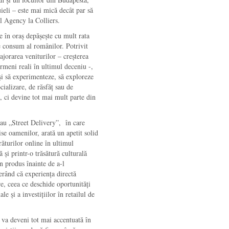
ieli – este mai mică decât par să
il Agency la Colliers.
e în oraș depășește cu mult rata
e consum al românilor. Potrivit
ajorarea veniturilor – creșterea
rmeni reali în ultimul deceniu -,
și să experimenteze, să exploreze
cializare, de răsfăț sau de
, ci devine tot mai mult parte din
sau „Street Delivery”, în care
se oamenilor, arată un apetit solid
ăturilor online în ultimul
ă și printr-o trăsătură culturală
n produs înainte de a-l
erând că experiența directă
e, ceea ce deschide oportunități
e și a investițiilor în retailul de
e va deveni tot mai accentuată în