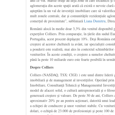
anii ce vin. Marile orașe au deja zone în care localnicii și t
aglomerația din aceste spații arată că există o nevoie clar
așteptăm la un val de investiții imobiliare care să valorific
mult zonele centrale, dar și comunitățile rezidențiale agl
comerțul de proximitate”, subliniază
Liana Dumitru
, Dire
Românii alocă în medie doar 3,3% din venitul disponibil pe
experților Colliers. Prin comparație, în țările din sudul 
Portugalia, acest procent depășește 10%. Deși România este
creștere al acestor cheltuieli ia avânt, iar specialiștii cons
a ponderii este realistă, mai ales în contextul schimbărilor de
veniturilor. În aceste condiții, o creștere a sumelor cheltui
până la peste 10 miliarde euro este foarte posibilă în următ
Despre Colliers
Colliers (NASDAQ, TSX: CIGI) ) este unul dintre liderii gl
imobiliară și de management al investițiilor. Operând prin 
Imobiliare, Consultanță Tehnică și Managementul Investiții
model de afaceri solid, o cultură antreprenorială și o filoso
generează creștere și valoare. De peste 30 de ani, Colliers 
aproximativ 20% pe an pentru acționari, datorită unui leade
a echipei de conducere și unor venituri stabile. Cu venitur
dolari, o echipă de 23.000 de profesioniști și peste 100 de 