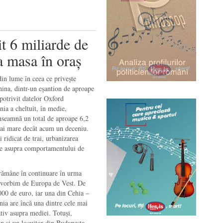
t 6 miliarde de
a masa în oraș
din lume în ceea ce privește
hina, dintr-un eșantion de aproape
potrivit datelor Oxford
ia a cheltuit, în medie,
nseamnă un total de aproape 6,2
 mai mare decât acum un deceniu.
i ridicat de trai, urbanizarea
ecte asupra comportamentului de
 rămâne în continuare în urma
ai vorbim de Europa de Vest. De
000 de euro, iar una din Cehia –
nia are încă una dintre cele mai
tiv asupra mediei. Totuși,
an și un locuitor din Budapesta,