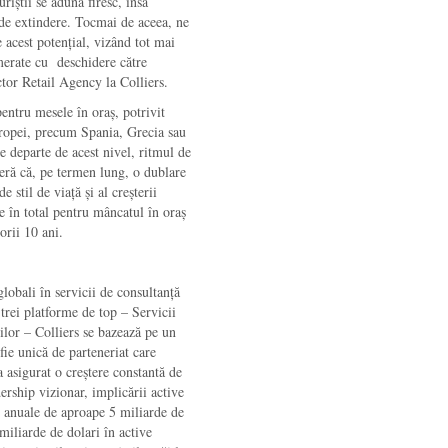
uriștii se adună firesc, însă
ă de extindere. Tocmai de aceea, ne
e acest potențial, vizând tot mai
omerate cu deschidere către
ctor Retail Agency la Colliers.
ntru mesele în oraș, potrivit
Europei, precum Spania, Grecia sau
 departe de acest nivel, ritmul de
ideră că, pe termen lung, o dublare
 stil de viață și al creșterii
te în total pentru mâncatul în oraș
orii 10 ani.
obali în servicii de consultanță
trei platforme de top – Servicii
lor – Colliers se bazează pe un
fie unică de parteneriat care
a asigurat o creștere constantă de
rship vizionar, implicării active
i anuale de aproape 5 miliarde de
miliarde de dolari în active