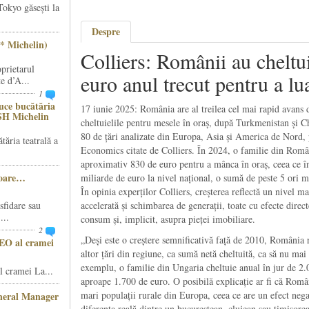
Tokyo găsești la
Despre
* Michelin)
Colliers: Românii au cheltui
prietarul
euro anul trecut pentru a lu
e d’A...
1
ce bucătăria
17 iunie 2025: România are al treilea cel mai rapid avans 
SH Michelin
cheltuielile pentru mesele în oraș, după Turkmenistan și C
80 de țări analizate din Europa, Asia și America de Nord, 
ăria teatrală a
Economics citate de Colliers. În 2024, o familie din Român
aproximativ 830 de euro pentru a mânca în oraș, ceea ce î
șoare…
miliarde de euro la nivel național, o sumă de peste 5 ori
În opinia experților Colliers, creșterea reflectă un nivel ma
sfidare sau
accelerată și schimbarea de generații, toate cu efecte dir
...
consum și, implicit, asupra pieței imobiliare.
2
„Deși este o creștere semnificativă față de 2010, România
CEO al cramei
altor țări din regiune, ca sumă netă cheltuită, ca să nu m
exemplu, o familie din Ungaria cheltuie anual în jur de 2.
 cramei La...
aproape 1.700 de euro. O posibilă explicație ar fi că Româ
mari populații rurale din Europa, ceea ce are un efect nega
eneral Manager
diferența reală dintre un bucureștean, clujean sau timișore