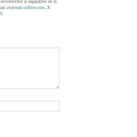
investitorilor și angajaților săi la
sați
corporate.colliers.com
, X
5)