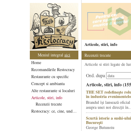
Articole, stiri, info
Meniul integral
aici
Recenzii trecute
Home
Articole si stiri legate de l
Recomandările Restocracy
Ord. dupa
Restaurante cu specific
Concept si ambianta
Articole, stiri, info (15
Alte restaurante si localuri
THE SET redefinește rolu
în industria evenimentelo
Articole, stiri, info
Brandul își lansează oficial
Recenzii trecute
asupra unei noi direcții în..
Restocracy: ce, cine, unde...
Scurtă istorie a sushi-ului
București
George Butunoiu