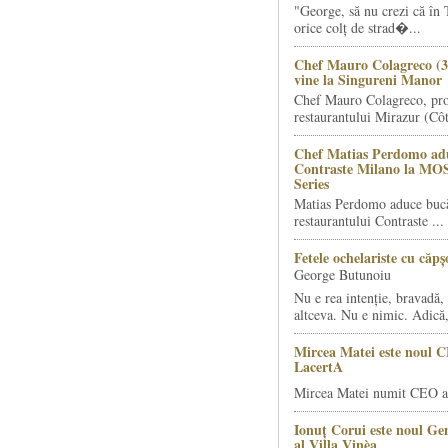
"George, să nu crezi că în 
orice colț de strad�...
Chef Mauro Colagreco (3
vine la Singureni Manor
Chef Mauro Colagreco, pro
restaurantului Mirazur (Côt
Chef Matias Perdomo adu
Contraste Milano la MO
Series
Matias Perdomo aduce bucăt
restaurantului Contraste ...
Fetele ochelariste cu căp
George Butunoiu
Nu e rea intenție, bravadă, 
altceva. Nu e nimic. Adică,
Mircea Matei este noul 
LacertA
Mircea Matei numit CEO al
Ionuț Corui este noul G
al Villa Vinèa