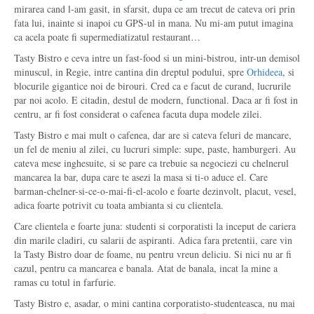
mirarea cand l-am gasit, in sfarsit, dupa ce am trecut de cateva ori prin
fata lui, inainte si inapoi cu GPS-ul in mana. Nu mi-am putut imagina
ca acela poate fi supermediatizatul restaurant…
Tasty Bistro e ceva intre un fast-food si un mini-bistrou, intr-un demisol
minuscul, in Regie, intre cantina din dreptul podului, spre
Orhideea
, si
blocurile gigantice noi de birouri. Cred ca e facut de curand, lucrurile
par noi acolo. E citadin, destul de modern, functional. Daca ar fi fost in
centru, ar fi fost considerat o cafenea facuta dupa modele zilei.
Tasty Bistro e mai mult o cafenea, dar are si cateva feluri de mancare,
un fel de meniu al zilei, cu lucruri simple: supe, paste, hamburgeri. Au
cateva mese inghesuite, si se pare ca trebuie sa negociezi cu chelnerul
mancarea la bar, dupa care te asezi la masa si ti-o aduce el. Care
barman-chelner-si-ce-o-mai-fi-el-acolo e foarte dezinvolt, placut, vesel,
adica foarte potrivit cu toata ambianta si cu clientela.
Care clientela e foarte juna: studenti si corporatisti la inceput de cariera
din marile cladiri, cu salarii de aspiranti. Adica fara pretentii, care vin
la Tasty Bistro doar de foame, nu pentru vreun deliciu. Si nici nu ar fi
cazul, pentru ca mancarea e banala. Atat de banala, incat la mine a
ramas cu totul in farfurie.
Tasty Bistro e, asadar, o mini cantina corporatisto-studenteasca, nu mai