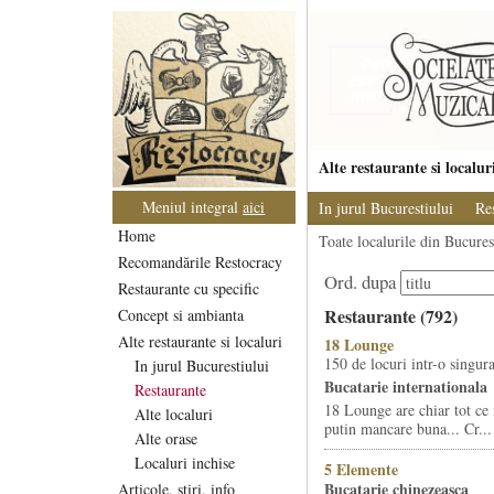
Alte restaurante si localur
Meniul integral
aici
In jurul Bucurestiului
Re
Home
Toate localurile din Bucurest
Recomandările Restocracy
Ord. dupa
Restaurante cu specific
Restaurante (792)
Concept si ambianta
Alte restaurante si localuri
18 Lounge
150 de locuri intr-o singura
In jurul Bucurestiului
Bucatarie internationala
Restaurante
18 Lounge are chiar tot ce 
Alte localuri
putin mancare buna... Cr...
Alte orase
Localuri inchise
5 Elemente
Bucatarie chinezeasca
Articole, stiri, info