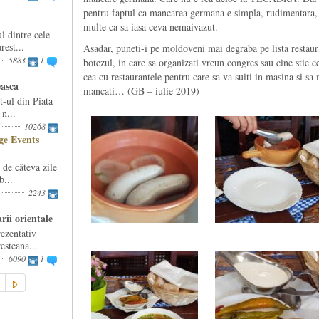
pentru faptul ca mancarea germana e simpla, rudimentara, a
multe ca sa iasa ceva nemaivazut.
l dintre cele
est...
Asadar, puneti-i pe moldoveni mai degraba pe lista restaura
5883
1
botezul, in care sa organizati vreun congres sau cine stie 
cea cu restaurantele pentru care sa va suiti in masina si sa
easca
mancati… (GB – iulie 2019)
-ul din Piata
n...
10268
e Events
e câteva zile
b...
2243
rii orientale
ezentativ
esteana...
6090
1