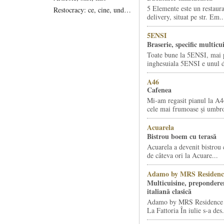
5 Elemente este un restaura
Restocracy: ce, cine, unde...
delivery, situat pe str. Em..
5ENSI
Braserie, specific multicu
Toate bune la 5ENSI, mai 
inghesuiala 5ENSI e unul di
A46
Cafenea
Mi-am regasit pianul la A4
cele mai frumoase și umbro
Acuarela
Bistrou boem cu terasă
Acuarela a devenit bistrou 
de câteva ori la Acuare...
Adamo by MRS Residenc
Multicuisine, prepondere
italiană clasică
Adamo by MRS Residence ș
La Fattoria În iulie s-a des.