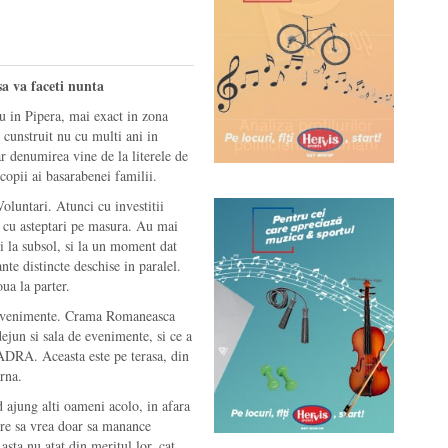
a va faceti nunta
in Pipera, mai exact in zona
 cunstruit nu cu multi ani in
 denumirea vine de la literele de
copii ai basarabenei familii.
Voluntari. Atunci cu investitii
i cu asteptari pe masura. Au mai
si la subsol, si la un moment dat
te distincte deschise in paralel.
ua la parter.
u evenimente. Crama Romaneasca
jun si sala de evenimente, si ce a
DRA. Aceasta este pe terasa, din
rna.
 ajung alti oameni acolo, in afara
care sa vrea doar sa manance
a nu atat din meritul lor, cat