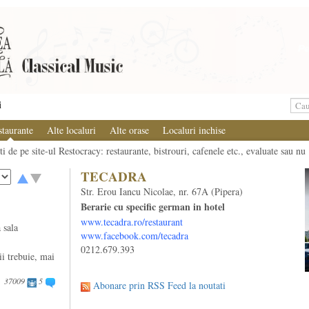
i
staurante
Alte localuri
Alte orase
Localuri inchise
i de pe site-ul Restocracy: restaurante, bistrouri, cafenele etc., evaluate sau nu
TECADRA
Str. Erou Iancu Nicolae, nr. 67A (Pipera)
Berarie cu specific german in hotel
www.tecadra.ro/restaurant
 sala
www.facebook.com/tecadra
0212.679.393
ii trebuie, mai
37009
5
Abonare prin RSS Feed la noutati