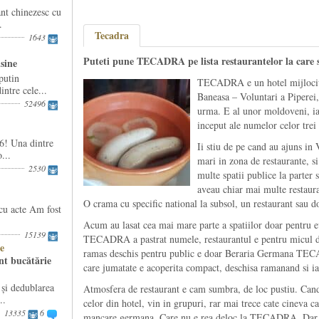
nt chinezesc cu
.
Tecadra
1643
Puteti pune TECADRA pe lista restaurantelor la care s
isine
putin
TECADRA e un hotel mijlociu 
ntre cele...
Baneasa – Voluntari a Piperei,
52496
urma. E al unor moldoveni, iar
inceput ale numelor celor trei 
6! Una dintre
Ii stiu de pe cand au ajuns in 
...
mari in zona de restaurante, s
2530
multe spatii publice la parter 
aveau chiar mai multe restauran
O crama cu specific national la subsol, un restaurant sau do
cu acte Am fost
Acum au lasat cea mai mare parte a spatiilor doar pentr
15139
TECADRA a pastrat numele, restaurantul e pentru micul de
e
ramas deschis pentru public e doar Beraria Germana TECA
nt bucătărie
care jumatate e acoperita compact, deschisa ramanand si ia
i dedublarea
Atmosfera de restaurant e cam sumbra, de loc pustiu. Cand
..
celor din hotel, vin in grupuri, rar mai trece cate cineva 
13335
6
mancare germana. Care nu e rea deloc la TECADRA. Dar ast