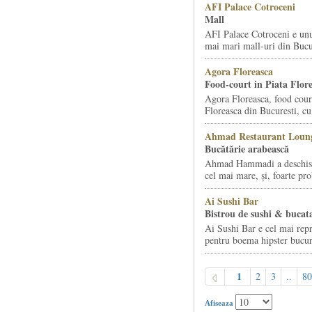
AFI Palace Cotroceni
Mall
AFI Palace Cotroceni e unu
mai mari mall-uri din Bucur
Agora Floreasca
Food-court in Piata Flor
Agora Floreasca, food court
Floreasca din Bucuresti, cu 
Ahmad Restaurant Loung
Bucătărie arabească
Ahmad Hammadi a deschis d
cel mai mare, și, foarte pro
Ai Sushi Bar
Bistrou de sushi & bucata
Ai Sushi Bar e cel mai repr
pentru boema hipster bucur
1
2
3
..
80
Afiseaza