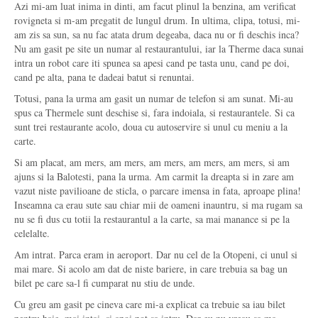
Azi mi-am luat inima in dinti, am facut plinul la benzina, am verificat
rovigneta si m-am pregatit de lungul drum. In ultima, clipa, totusi, mi-
am zis sa sun, sa nu fac atata drum degeaba, daca nu or fi deschis inca?
Nu am gasit pe site un numar al restaurantului, iar la Therme daca sunai
intra un robot care iti spunea sa apesi cand pe tasta unu, cand pe doi,
cand pe alta, pana te dadeai batut si renuntai.
Totusi, pana la urma am gasit un numar de telefon si am sunat. Mi-au
spus ca Thermele sunt deschise si, fara indoiala, si restaurantele. Si ca
sunt trei restaurante acolo, doua cu autoservire si unul cu meniu a la
carte.
Si am placat, am mers, am mers, am mers, am mers, am mers, si am
ajuns si la Balotesti, pana la urma. Am carmit la dreapta si in zare am
vazut niste pavilioane de sticla, o parcare imensa in fata, aproape plina!
Inseamna ca erau sute sau chiar mii de oameni inauntru, si ma rugam sa
nu se fi dus cu totii la restaurantul a la carte, sa mai manance si pe la
celelalte.
Am intrat. Parca eram in aeroport. Dar nu cel de la Otopeni, ci unul si
mai mare. Si acolo am dat de niste bariere, in care trebuia sa bag un
bilet pe care sa-l fi cumparat nu stiu de unde.
Cu greu am gasit pe cineva care mi-a explicat ca trebuie sa iau bilet