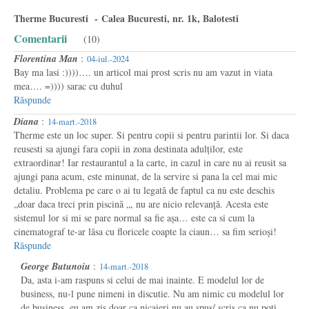
Therme Bucuresti - Calea Bucuresti, nr. 1k, Balotesti
Comentarii
(10)
Florentina Man
:
04-iul.-2024
Bay ma lasi :))))…. un articol mai prost scris nu am vazut in viata
mea…. =)))) sarac cu duhul
Răspunde
Diana
:
14-mart.-2018
Therme este un loc super. Si pentru copii si pentru parintii lor. Si daca
reusesti sa ajungi fara copii in zona destinata adulților, este
extraordinar! Iar restaurantul a la carte, in cazul in care nu ai reusit sa
ajungi pana acum, este minunat, de la servire si pana la cel mai mic
detaliu. Problema pe care o ai tu legată de faptul ca nu este deschis
„doar daca treci prin piscină „, nu are nicio relevanță. Acesta este
sistemul lor si mi se pare normal sa fie așa… este ca si cum la
cinematograf te-ar lăsa cu floricele coapte la ciaun… sa fim serioși!
Răspunde
George Butunoiu
:
14-mart.-2018
Da, asta i-am raspuns si celui de mai inainte. E modelul lor de
business, nu-l pune nimeni in discutie. Nu am nimic cu modelul lor
de business, eu am zis doar ca nicaieri nu au spus/ scris ca nu poti