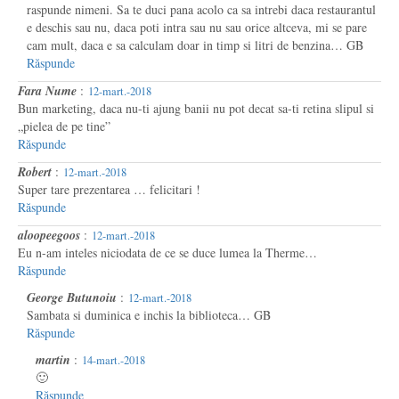
raspunde nimeni. Sa te duci pana acolo ca sa intrebi daca restaurantul
e deschis sau nu, daca poti intra sau nu sau orice altceva, mi se pare
cam mult, daca e sa calculam doar in timp si litri de benzina… GB
Răspunde
Fara Nume
:
12-mart.-2018
Bun marketing, daca nu-ti ajung banii nu pot decat sa-ti retina slipul si
„pielea de pe tine”
Răspunde
Robert
:
12-mart.-2018
Super tare prezentarea … felicitari !
Răspunde
aloopeegoos
:
12-mart.-2018
Eu n-am inteles niciodata de ce se duce lumea la Therme…
Răspunde
George Butunoiu
:
12-mart.-2018
Sambata si duminica e inchis la biblioteca… GB
Răspunde
martin
:
14-mart.-2018
🙂
Răspunde