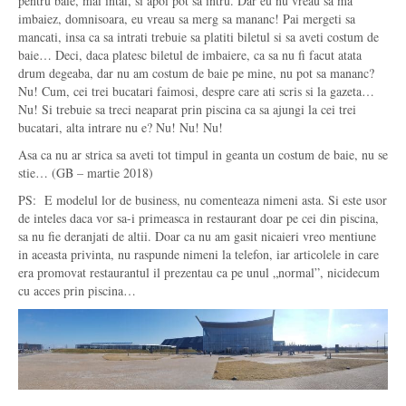
pentru baie, mai intai, si apoi pot sa intru. Dar eu nu vreau sa ma
imbaiez, domnisoara, eu vreau sa merg sa mananc! Pai mergeti sa
mancati, insa ca sa intrati trebuie sa platiti biletul si sa aveti costum de
baie… Deci, daca platesc biletul de imbaiere, ca sa nu fi facut atata
drum degeaba, dar nu am costum de baie pe mine, nu pot sa mananc?
Nu! Cum, cei trei bucatari faimosi, despre care ati scris si la gazeta…
Nu! Si trebuie sa treci neaparat prin piscina ca sa ajungi la cei trei
bucatari, alta intrare nu e? Nu! Nu! Nu!
Asa ca nu ar strica sa aveti tot timpul in geanta un costum de baie, nu se
stie… (GB – martie 2018)
PS:
E modelul lor de business, nu comenteaza nimeni asta. Si este usor
de inteles daca vor sa-i primeasca in restaurant doar pe cei din piscina,
sa nu fie deranjati de altii. Doar ca nu am gasit nicaieri vreo mentiune
in aceasta privinta, nu raspunde nimeni la telefon, iar articolele in care
era promovat restaurantul il prezentau ca pe unul „normal”, nicidecum
cu acces prin piscina…