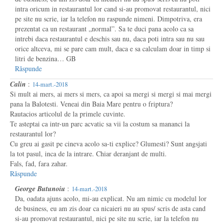
intra oricum in restaurantul lor cand si-au promovat restaurantul, nici
pe site nu scrie, iar la telefon nu raspunde nimeni. Dimpotriva, era
prezentat ca un restaurant „normal”. Sa te duci pana acolo ca sa
intrebi daca restaurantul e deschis sau nu, daca poti intra sau nu sau
orice altceva, mi se pare cam mult, daca e sa calculam doar in timp si
litri de benzina… GB
Răspunde
Calin
:
14-mart.-2018
Si mult ai mers, ai mers si mers, ca apoi sa mergi si mergi si mai mergi
pana la Balotesti. Veneai din Baia Mare pentru o friptura?
Rautacios articolul de la primele cuvinte.
Te asteptai ca intr-un parc acvatic sa vii la costum sa mananci la
restaurantul lor?
Cu greu ai gasit pe cineva acolo sa-ti explice? Glumesti? Sunt angsjati
la tot pasul, inca de la intrare. Chiar deranjant de multi.
Fals, fad, fara zahar.
Răspunde
George Butunoiu
:
14-mart.-2018
Da, oadata ajuns acolo, mi-au explicat. Nu am nimic cu modelul lor
de business, eu am zis doar ca nicaieri nu au spus/ scris de asta cand
si-au promovat restaurantul, nici pe site nu scrie, iar la telefon nu