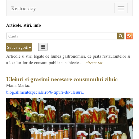
Restocracy
Toggle
navigation
Articole, stiri, info
Subcategorii
Articole si stiri legate de lumea gastronomiei, de piata restaurantelor si
a localurilor de consum public si subiecte...
citeste tot
Uleiuri si grasimi necesare consumului zilnic
Maria Martac
blog.alimentespeciale.ro/6-tipuri-de-uleiuri...