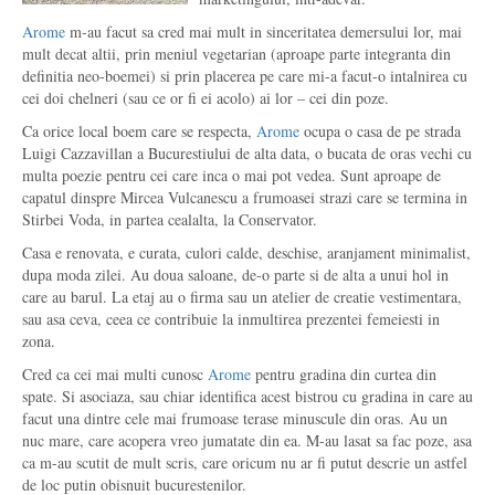
Arome
m-au facut sa cred mai mult in sinceritatea demersului lor, mai
mult decat altii, prin meniul vegetarian (aproape parte integranta din
definitia neo-boemei) si prin placerea pe care mi-a facut-o intalnirea cu
cei doi chelneri (sau ce or fi ei acolo) ai lor – cei din poze.
Ca orice local boem care se respecta,
Arome
ocupa o casa de pe strada
Luigi Cazzavillan a Bucurestiului de alta data, o bucata de oras vechi cu
multa poezie pentru cei care inca o mai pot vedea. Sunt aproape de
capatul dinspre Mircea Vulcanescu a frumoasei strazi care se termina in
Stirbei Voda, in partea cealalta, la Conservator.
Casa e renovata, e curata, culori calde, deschise, aranjament minimalist,
dupa moda zilei. Au doua saloane, de-o parte si de alta a unui hol in
care au barul. La etaj au o firma sau un atelier de creatie vestimentara,
sau asa ceva, ceea ce contribuie la inmultirea prezentei femeiesti in
zona.
Cred ca cei mai multi cunosc
Arome
pentru gradina din curtea din
spate. Si asociaza, sau chiar identifica acest bistrou cu gradina in care au
facut una dintre cele mai frumoase terase minuscule din oras. Au un
nuc mare, care acopera vreo jumatate din ea. M-au lasat sa fac poze, asa
ca m-au scutit de mult scris, care oricum nu ar fi putut descrie un astfel
de loc putin obisnuit bucurestenilor.