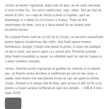
Arome
au meniu vegetarian, dupa cum au spus, nu au carne sau peste,
si cred ca bine fac. Au cateva sandviciuri, supe, salate. Noi am luat un
meniu al zilei, cu o supa de sfecla si paste cu legume, apoi un
hamburger si o salata cu ceva fructe si branza. Toate au fost
surprinzator de bune, ceea ce e lucru destul de rar intalnit prin
localurile boeme.
Ne-a placut foarte mult de cei doi de la
Arome
, cu un extra semnificativ
pentru faptura incantatoare din video, data fiind natura noastra
barbateasca, desigur. Clienti erau destui la pranz, si seara imi inchipui
(si am si auzit, mai precis spus) ca e mereu plin. Preturile normale –
chiar foarte rezonabile as spune, in schimbul unui loc atat de frumos si
a atator zambete senzuale.
Arome
, bistroul acesta vegetarian cu gradina lui colorata si cu marele
nuc, cu fiintele acelea deschise si zambitoare pe care le-am vazut, e,
asadar, unul dintre cele mai placute locuri in care am ajuns in ultima
vreme. Auzind ca le merge atat de bine, sper sa faca si altii la fel ca ei,
pentru ca locuri ascunse in Bucuresti sunt inca destule… (GB & Cristi –
iunie 2018)
▶