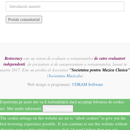
Restocracy
este un sistem de evaluare a restaurantelor
de catre evaluatori
independenti
, de prezentare si de autoprezentare a restaurantelor, lansat in
martie 2017. Este un produs al Asociatiei
"Societatea pentru Muzica Clasica"
(
Societatea Muzicala
)
Web design si programare:
UDRAM Software
Experiența pe acest site va fi îmbunătățită dacă acceptați folosirea de cookie-
uri.
Mai multe informatii
Acceptă cookies
The cookie settings on this website are set to "allow cookies" to give you the
best browsing experience possible. If you continue to use this website without
changing your cookie settings or you click "Accept" below then you are