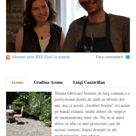
Abonare prin RSS Feed la noutati
Fara comentarii
Arome
Gradina Arome
Luigi Cazzavillan
Stiinta fabricarii boemei de larg consum s-a
perfectionat destul de mult in ultimii doi
ani, asa ca aceste „localuri boeme” ies acum
pe banda rulanta, multe dintre ele suspect
de asemanatoare intre ele. Nu m-ar mira
deloc sa aflu ca sunt proiectate cam de
aceiasi oameni, foarte destepti in ale
marketingului, intr-adevar.