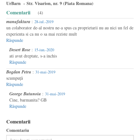
UrBarn - Str. Visarion, nr. 9 (Piata Romana)
Comentarii
(4)
manufaktura
:
28-iul.-2019
un colaborator de-al nostru ne-a spus ca proprietarii nu au nici un fel de
experienta si ca nu o sa mai reziste mult
Răspunde
Desert Rose
:
15-iun.-2020
ati avut dreptate, s-a inchis
Răspunde
Bogdan Petru
:
31-mai-2019
scumpuță
Răspunde
George Butunoiu
:
31-mai-2019
Cine, barmanita? GB
Răspunde
Comentarii
Comentariu