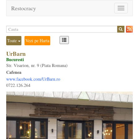
Restocracy
Toggle
navigation
Toate
Vezi pe Harta
UrBarn
Bucuresti
Str. Visarion, nr. 9 (Piata Romana)
Cafenea
www.facebook.com/UrBarn.ro
0722.126.264