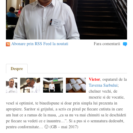
Abonare prin RSS Feed la noutati
Fara comentarii
Despre
Victor
, ospatarul de la
Taverna Sarbului
;
chelner vechi, de
meserie si de vocatie,
vesel si optimist, te binedispune si doar prin simpla lui prezenta in
apropiere. Saritor si grijului, a scris cu pixul pe fiecare cutiuta in care
am luat ce a ramas de la masa, „ca sa nu va mai chinuiti sa le deschideti
pe fiecare sa vedeti ce e inauntru…”. Si a pus si o semnatura dedesubt,
pentru conformitate… 🙂 (GB – mai 2017)