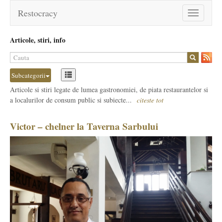
Restocracy
Toggle
navigation
Articole, stiri, info
Subcategorii
Articole si stiri legate de lumea gastronomiei, de piata restaurantelor si
a localurilor de consum public si subiecte...
citeste tot
Victor – chelner la Taverna Sarbului