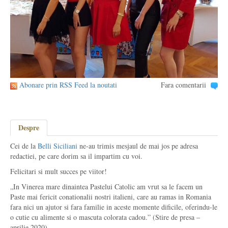
Abonare prin RSS Feed la noutati
Fara comentarii
Despre
Cei de la
Belli Siciliani
ne-au trimis mesjaul de mai jos pe adresa
redactiei, pe care dorim sa il impartim cu voi.
Felicitari si mult succes pe viitor!
„In Vinerea mare dinaintea Pastelui Catolic am vrut sa le facem un
Paste mai fericit conationalii nostri italieni, care au ramas in Romania
fara nici un ajutor si fara familie in aceste momente dificile, oferindu-le
o cutie cu alimente si o mascuta colorata cadou.” (Stire de presa –
aprilie 2020).