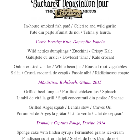
In-house smoked fish paté / Celeriac and wild garlic
Paté din pește afumat de noi / Țelină și leurdă
Cuvée Prestige Brut, Domeniile Panciu
Wild nettles dumplings / Zucchini / Crispy Kale
Găluștele cu urzici / Dovlecel tânăr / Kale crocant
Onion crusted zander / White bean jus / Roasted root vegetables
Șalău / Crustă crocantă de ceapă / Fasole albă / Rădăcinoase coapte
Mănăstirea Rohrbach, Gitana 2015
Grilled beef tongue / Fortified chicken jus / Spinach
Limbă de vită la grill / Supă concentrată din pasăre / Spanac
Grilled Argeș squab / Lentils stew / Chives Oil
Porumbel de Argeș la grătar / Linte verde / Ulei de cepșoară
Domaine Ceptura Rouge, Davino 2014
Sponge cake with linden syrup / Fermented grains ice-cream
Pandișpan cu sirop de tei / Sorbet de borș făcut de noi