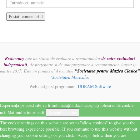
Restocracy
este un sistem de evaluare a restaurantelor
de catre evaluatori
independenti
, de prezentare si de autoprezentare a restaurantelor, lansat in
martie 2017. Este un produs al Asociatiei
"Societatea pentru Muzica Clasica"
(
Societatea Muzicala
)
Web design si programare:
UDRAM Software
Experiența pe acest site va fi îmbunătățită dacă acceptați folosirea de cookie-
uri.
Mai multe informatii
Acceptă cookies
The cookie settings on this website are set to "allow cookies" to give you the
best browsing experience possible. If you continue to use this website without
changing your cookie settings or you click "Accept" below then you are