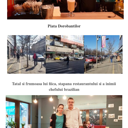
Piata Dorobantilor
Tatal si frumoasa lui fiica, stapana restaurantului si a inimii
chefului brazilian