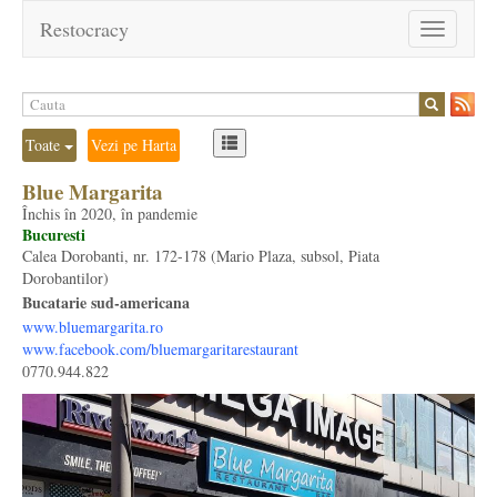
Restocracy
Toggle
navigation
Toate
Vezi pe Harta
Blue Margarita
Închis în 2020, în pandemie
Bucuresti
Calea Dorobanti, nr. 172-178 (Mario Plaza, subsol, Piata
Dorobantilor)
Bucatarie sud-americana
www.bluemargarita.ro
www.facebook.com/bluemargaritarestaurant
0770.944.822