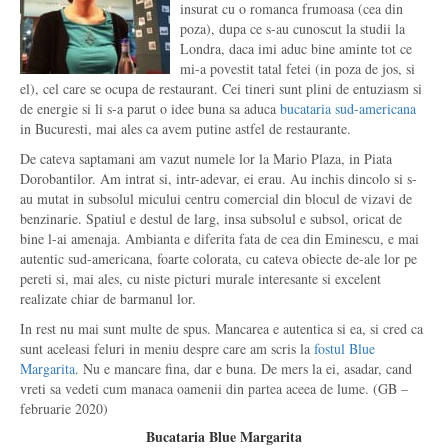
insurat cu o romanca frumoasa (cea din
poza), dupa ce s-au cunoscut la studii la
Londra, daca imi aduc bine aminte tot ce
mi-a povestit tatal fetei (in poza de jos, si
el), cel care se ocupa de restaurant. Cei tineri sunt plini de entuziasm si
de energie si li s-a parut o idee buna sa aduca
bucataria sud-americana
in Bucuresti, mai ales ca avem putine astfel de restaurante.
De cateva saptamani am vazut numele lor la Mario Plaza, in Piata
Dorobantilor. Am intrat si, intr-adevar, ei erau. Au inchis dincolo si s-
au mutat in subsolul micului centru comercial din blocul de vizavi de
benzinarie. Spatiul e destul de larg, insa subsolul e subsol, oricat de
bine l-ai amenaja. Ambianta e diferita fata de cea din Eminescu, e mai
autentic sud-americana, foarte colorata, cu cateva obiecte de-ale lor pe
pereti si, mai ales, cu niste picturi murale interesante si excelent
realizate chiar de barmanul lor.
In rest nu mai sunt multe de spus. Mancarea e autentica si ea, si cred ca
sunt aceleasi feluri in meniu despre care am scris la
fostul Blue
Margarita
. Nu e mancare fina, dar e buna. De mers la ei, asadar, cand
vreti sa vedeti cum manaca oamenii din partea aceea de lume. (GB –
februarie 2020)
Bucataria Blue Margarita