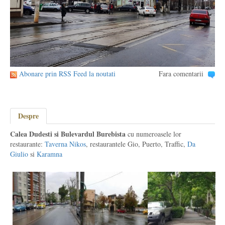
Abonare prin RSS Feed la noutati
Fara comentarii
Despre
Calea Dudesti si Bulevardul Burebista
cu numeroasele lor
restaurante:
Taverna Nikos
, restaurantele Gio, Puerto, Traffic,
Da
Giulio
si
Karamna