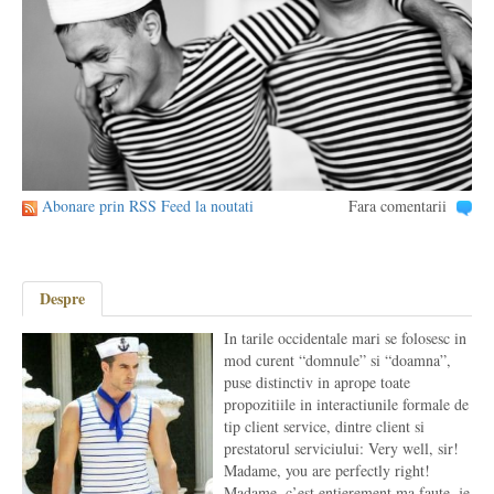
Abonare prin RSS Feed la noutati
Fara comentarii
Despre
In tarile occidentale mari se folosesc in
mod curent “domnule” si “doamna”,
puse distinctiv in aprope toate
propozitiile in interactiunile formale de
tip client service, dintre client si
prestatorul serviciului: Very well, sir!
Madame, you are perfectly right!
Madame, c’est entierement ma faute, je