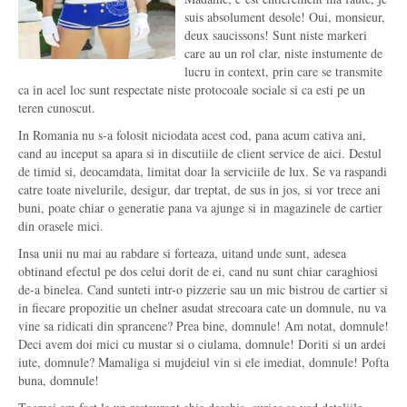
suis absolument desole! Oui, monsieur,
deux saucissons! Sunt niste markeri
care au un rol clar, niste instumente de
lucru in context, prin care se transmite
ca in acel loc sunt respectate niste protocoale sociale si ca esti pe un
teren cunoscut.
In Romania nu s-a folosit niciodata acest cod, pana acum cativa ani,
cand au inceput sa apara si in discutiile de client service de aici. Destul
de timid si, deocamdata, limitat doar la serviciile de lux. Se va raspandi
catre toate nivelurile, desigur, dar treptat, de sus in jos, si vor trece ani
buni, poate chiar o generatie pana va ajunge si in magazinele de cartier
din orasele mici.
Insa unii nu mai au rabdare si forteaza, uitand unde sunt, adesea
obtinand efectul pe dos celui dorit de ei, cand nu sunt chiar caraghiosi
de-a binelea. Cand sunteti intr-o pizzerie sau un mic bistrou de cartier si
in fiecare propozitie un chelner asudat strecoara cate un domnule, nu va
vine sa ridicati din sprancene? Prea bine, domnule! Am notat, domnule!
Deci avem doi mici cu mustar si o ciulama, domnule! Doriti si un ardei
iute, domnule? Mamaliga si mujdeiul vin si ele imediat, domnule! Pofta
buna, domnule!