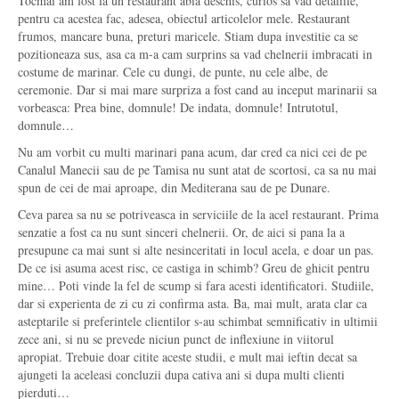
Tocmai am fost la un restaurant abia deschis, curios sa vad detaliile,
pentru ca acestea fac, adesea, obiectul articolelor mele. Restaurant
frumos, mancare buna, preturi maricele. Stiam dupa investitie ca se
pozitioneaza sus, asa ca m-a cam surprins sa vad chelnerii imbracati in
costume de marinar. Cele cu dungi, de punte, nu cele albe, de
ceremonie. Dar si mai mare surpriza a fost cand au inceput marinarii sa
vorbeasca: Prea bine, domnule! De indata, domnule! Intrutotul,
domnule…
Nu am vorbit cu multi marinari pana acum, dar cred ca nici cei de pe
Canalul Manecii sau de pe Tamisa nu sunt atat de scortosi, ca sa nu mai
spun de cei de mai aproape, din Mediterana sau de pe Dunare.
Ceva parea sa nu se potriveasca in serviciile de la acel restaurant. Prima
senzatie a fost ca nu sunt sinceri chelnerii. Or, de aici si pana la a
presupune ca mai sunt si alte nesinceritati in locul acela, e doar un pas.
De ce isi asuma acest risc, ce castiga in schimb? Greu de ghicit pentru
mine… Poti vinde la fel de scump si fara acesti identificatori. Studiile,
dar si experienta de zi cu zi confirma asta. Ba, mai mult, arata clar ca
asteptarile si preferintele clientilor s-au schimbat semnificativ in ultimii
zece ani, si nu se prevede niciun punct de inflexiune in viitorul
apropiat. Trebuie doar citite aceste studii, e mult mai ieftin decat sa
ajungeti la aceleasi concluzii dupa cativa ani si dupa multi clienti
pierduti…