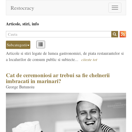
Restocracy
Toggle
navigation
Articole, stiri, info
Subcategorii
Articole si stiri legate de lumea gastronomiei, de piata restaurantelor si
a localurilor de consum public si subiecte...
citeste tot
Cat de ceremoniosi ar trebui sa fie chelnerii
imbracati in marinari?
George Butunoiu