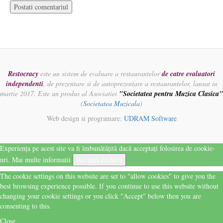
Restocracy
este un sistem de evaluare a restaurantelor
de catre evaluatori
independenti
, de prezentare si de autoprezentare a restaurantelor, lansat in
martie 2017. Este un produs al Asociatiei
"Societatea pentru Muzica Clasica"
(
Societatea Muzicala
)
Web design si programare:
UDRAM Software
Experiența pe acest site va fi îmbunătățită dacă acceptați folosirea de cookie-
uri.
Mai multe informatii
Acceptă cookies
The cookie settings on this website are set to "allow cookies" to give you the
best browsing experience possible. If you continue to use this website without
changing your cookie settings or you click "Accept" below then you are
consenting to this.
Close