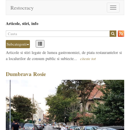
Restocracy
Toggle
navigation
Articole, stiri, info
Subcategorii
Articole si stiri legate de lumea gastronomiei, de piata restaurantelor si
a localurilor de consum public si subiecte...
citeste tot
Dumbrava Rosie