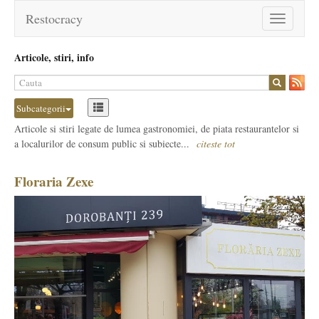
Restocracy
Toggle
navigation
Articole, stiri, info
Subcategorii
Articole si stiri legate de lumea gastronomiei, de piata restaurantelor si
a localurilor de consum public si subiecte...
citeste tot
Floraria Zexe