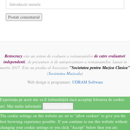
Restocracy
este un sistem de evaluare a restaurantelor
de catre evaluatori
independenti
, de prezentare si de autoprezentare a restaurantelor, lansat in
martie 2017. Este un produs al Asociatiei
"Societatea pentru Muzica Clasica"
(
Societatea Muzicala
)
Web design si programare:
UDRAM Software
Experiența pe acest site va fi îmbunătățită dacă acceptați folosirea de cookie-
uri.
Mai multe informatii
Acceptă cookies
The cookie settings on this website are set to "allow cookies" to give you the
best browsing experience possible. If you continue to use this website without
changing your cookie settings or you click "Accept" below then you are