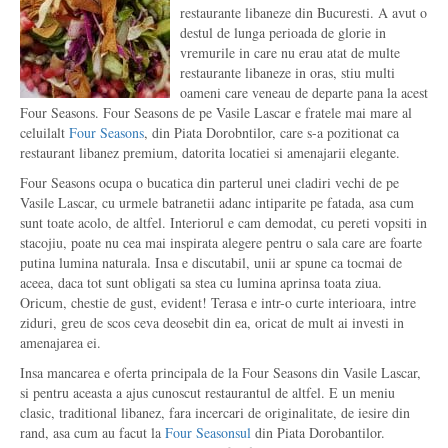
restaurante libaneze din Bucuresti. A avut o
destul de lunga perioada de glorie in
vremurile in care nu erau atat de multe
restaurante libaneze in oras, stiu multi
oameni care veneau de departe pana la acest
Four Seasons. Four Seasons de pe Vasile Lascar e fratele mai mare al
celuilalt
Four Seasons
, din Piata Dorobntilor, care s-a pozitionat ca
restaurant libanez premium, datorita locatiei si amenajarii elegante.
Four Seasons ocupa o bucatica din parterul unei cladiri vechi de pe
Vasile Lascar, cu urmele batranetii adanc intiparite pe fatada, asa cum
sunt toate acolo, de altfel. Interiorul e cam demodat, cu pereti vopsiti in
stacojiu, poate nu cea mai inspirata alegere pentru o sala care are foarte
putina lumina naturala. Insa e discutabil, unii ar spune ca tocmai de
aceea, daca tot sunt obligati sa stea cu lumina aprinsa toata ziua.
Oricum, chestie de gust, evident! Terasa e intr-o curte interioara, intre
ziduri, greu de scos ceva deosebit din ea, oricat de mult ai investi in
amenajarea ei.
Insa mancarea e oferta principala de la Four Seasons din Vasile Lascar,
si pentru aceasta a ajus cunoscut restaurantul de altfel. E un meniu
clasic, traditional libanez, fara incercari de originalitate, de iesire din
rand, asa cum au facut la
Four Seasonsul
din Piata Dorobantilor.