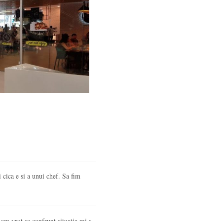
 cica e si a unui chef. Sa fim
am vrut sa confrunt situatia mi s-