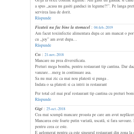
a spus „acasa nu gasiti gandaci in legume?!”. Pe langa pret
servirea lasa de dorit.
Răspunde
Ficateii nu fac bine la stomacel
:
04-feb.-2019
Am facut toxiinfectie alimentara dupa ce am mancat o port
cu „joy” am avut dupa…
Răspunde
Css
:
21-nov.-2018
Mancare nu prea diversificata.
Preturi mega bomba, pentru restaurant tip cantina. Dar da
vanzare…merg in continuare asa.
Sa nu mai zic ca mai nou platesti si punga .
Indata o sa platesti si ca intrii in restaurant
Per total cel mai praf restaurant tip cantina cu preturi bom
Răspunde
Gigi
:
25-oct.-2018
Cea mai scumpă mancare proasta pe care am avut neplăcer
Mancarea este foarte putin variată, uscată, si fara savoare. I
pentru ceea ce este.
E aglomerat pentru ca este singurul restaurant din zona la 