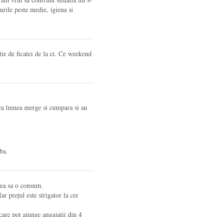
urile peste medie, igiena si
ie de ficatei de la ei. Ce weekend
ca lumea merge si cumpara si au
ba.
ea sa o consum.
ar prețul este strigator la cer
care pot ajunge angajații din 4