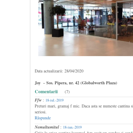
Data actualizarii: 28/04/2020
Joy - Sos. Pipera, nr. 42 (Globalworth Plaza)
Comentarii
(7)
Ffw
:
18-iul.-2019
Preturi mari, gramaj f mic. Daca asta se numeste cantina si
seriosi.
Răspunde
Nemultumitul
:
18-iun.-2019
Grija la orice contine legume! Am gasit un gandac si cand 