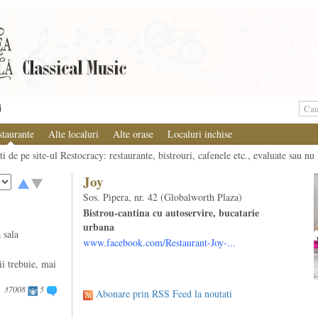
i
staurante
Alte localuri
Alte orase
Localuri inchise
i de pe site-ul Restocracy: restaurante, bistrouri, cafenele etc., evaluate sau nu
Joy
Sos. Pipera, nr. 42 (Globalworth Plaza)
Bistrou-cantina cu autoservire, bucatarie
urbana
 sala
www.facebook.com/Restaurant-Joy-...
ii trebuie, mai
37008
5
Abonare prin RSS Feed la noutati