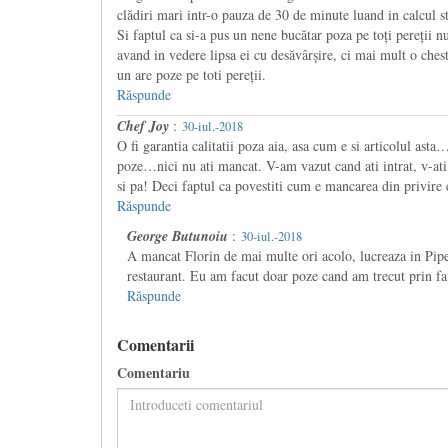
clădiri mari intr-o pauza de 30 de minute luand in calcul st
Si faptul ca si-a pus un nene bucătar poza pe toți pereții nu
avand in vedere lipsa ei cu desăvârșire, ci mai mult o che
un are poze pe toti pereții.
Răspunde
Chef Joy
:
30-iul.-2018
O fi garantia calitatii poza aia, asa cum e si articolul asta…
poze…nici nu ati mancat. V-am vazut cand ati intrat, v-ati 
si pa! Deci faptul ca povestiti cum e mancarea din privire e
Răspunde
George Butunoiu
:
30-iul.-2018
A mancat Florin de mai multe ori acolo, lucreaza in Piper
restaurant. Eu am facut doar poze cand am trecut prin f
Răspunde
Comentarii
Comentariu