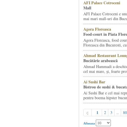
AFI Palace Cotroceni
Mall
AFI Palace Cotroceni e unu
mai mari mall-uri din Bucur
Agora Floreasca
Food-court in Piata Flor
Agora Floreasca, food court
Floreasca din Bucuresti, cu 
Ahmad Restaurant Loung
Bucătărie arabească
Ahmad Hammadi a deschis d
cel mai mare, și, foarte pro
Ai Sushi Bar
Bistrou de sushi & bucata
Ai Sushi Bar e cel mai repr
pentru boema hipster bucur
1
2
3
..
80
Afiseaza