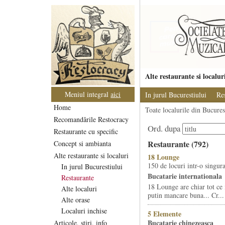
Alte restaurante si localur
Meniul integral
aici
In jurul Bucurestiului
Re
Home
Toate localurile din Bucurest
Recomandările Restocracy
Ord. dupa
Restaurante cu specific
Restaurante (792)
Concept si ambianta
Alte restaurante si localuri
18 Lounge
150 de locuri intr-o singura
In jurul Bucurestiului
Bucatarie internationala
Restaurante
18 Lounge are chiar tot ce 
Alte localuri
putin mancare buna... Cr...
Alte orase
Localuri inchise
5 Elemente
Bucatarie chinezeasca
Articole, stiri, info