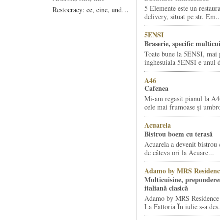
5 Elemente este un restaura
Restocracy: ce, cine, unde...
delivery, situat pe str. Em..
5ENSI
Braserie, specific multicu
Toate bune la 5ENSI, mai 
inghesuiala 5ENSI e unul di
A46
Cafenea
Mi-am regasit pianul la A4
cele mai frumoase și umbro
Acuarela
Bistrou boem cu terasă
Acuarela a devenit bistrou 
de câteva ori la Acuare...
Adamo by MRS Residenc
Multicuisine, prepondere
italiană clasică
Adamo by MRS Residence ș
La Fattoria În iulie s-a des.