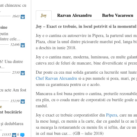
nt chinezesc cu
.
Joy
Razvan Alexandru
Barbu Vacarescu
1643
Joy – Exact ce trebuie, in locul potrivit si la momentul
isine
putin
Joy e o cantina cu autoservire in Pipera, la parterul unei m
ntre cele...
Plaza, chiar la unul dintre picioarele marelui pod, langa b
52496
a deschis in iunie 2018.
Joy e o cantina mare, moderna, luminoasa, cu multe galanta
6! Una dintre
cateva zeci de feluri de mancare, bine diversificate si preze
...
Dar poate ca cea mai solida garantie ca lucrurile sunt luate 
2530
Chef Razvan Alexandru
si-a pus numele si poza, mari, pe p
semn ca garanteaza pentru ce e acolo.
cu acte Am fost
Mancarea a fost buna pentru o cantina, preturile rezonabile
era plin, cu o coada mare de corporatisti cu burtile goale a
15139
randul.
e
nt bucătărie
Joy e exact ce trebuie corporatistilor din
Pipera
, care nu au
la mese lungi, cu meniu a la carte, dar cu gandul la ce au la
i dedublarea
sa mearga la restaurantele cu meniu fix si ieftin, dar cu u
..
in cel mai bun caz… (GB – iulie 2018)
13335
6