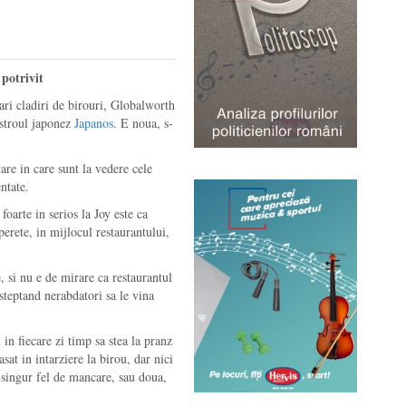
 potrivit
ari cladiri de birouri, Globalworth
istroul japonez
Japanos
. E noua, s-
re in care sunt la vedere cele
ntate.
foarte in serios la Joy este ca
erete, in mijlocul restaurantului,
, si nu e de mirare ca restaurantul
steptand nerabdatori sa le vina
 in fiecare zi timp sa stea la pranz
sat in intarziere la birou, dar nici
n singur fel de mancare, sau doua,