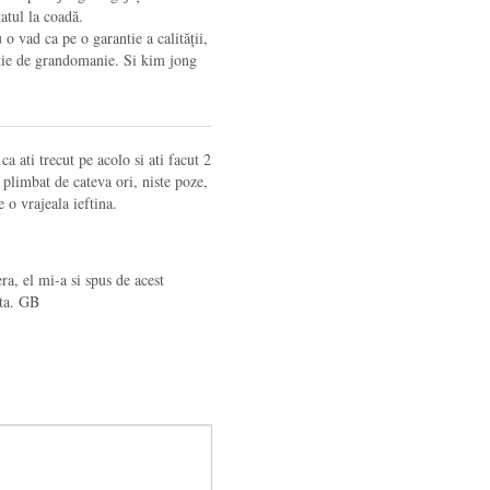
atul la coadă.
 o vad ca pe o garantie a calității,
stie de grandomanie. Si kim jong
ca ati trecut pe acolo si ati facut 2
plimbat de cateva ori, niste poze,
 o vrajeala ieftina.
a, el mi-a si spus de acest
ata. GB