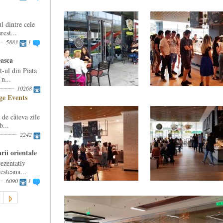
l dintre cele
est...
5883
1
easca
-ul din Piata
n...
10268
e Events
e câteva zile
b...
2242
rii orientale
ezentativ
esteana...
6090
1