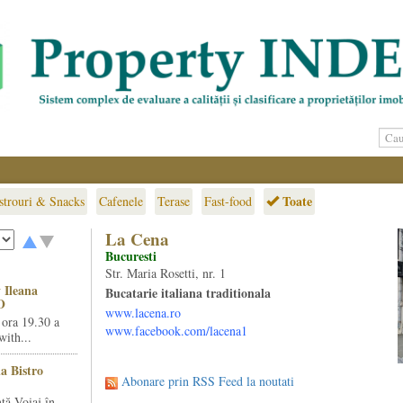
Toate
strouri & Snacks
Cafenele
Terase
Fast-food
La Cena
Bucuresti
Str. Maria Rosetti, nr. 1
 Ileana
Bucatarie italiana traditionala
O
www.lacena.ro
 ora 19.30 a
www.facebook.com/lacena1
ith...
la Bistro
Abonare prin RSS Feed la noutati
ță Voiaj în