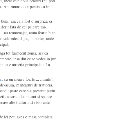
ti, incat cele doua ceasuri (nu poti
ciu. Am ramas doar pentru ca imi
uni, asa ca a fost o surpriza sa
iferit fata de cel pe care mi-l
l-au reamenajat, arata foarte bine
o sala mica si jos, la parter, unde
cipal.
uga tot farmecul zonei, asa ca
embrie, insa din ce se vedea in jur
n ca e atractia principala a La
ic
, cu un meniu foarte „cuminte”,
, de-acum, mancaruri de trattoria.
coli peste care s-a presarat putin
eti cu sos dulce picant si spanac
ase alte trattoria si ristorante
de lei poti avea o masa completa