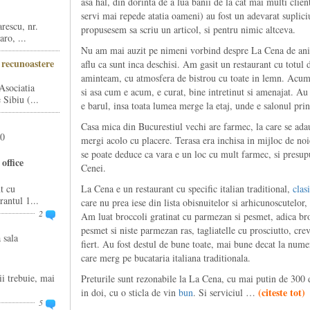
asa hal, din dorinta de a lua banii de la cat mai multi clien
servi mai repede atatia oameni) au fost un adevarat supli
rescu, nr.
propusesem sa scriu un articol, si pentru nimic altceva.
ro, ...
Nu am mai auzit pe nimeni vorbind despre La Cena de ani b
i recunoastere
aflu ca sunt inca deschisi. Am gasit un restaurant cu totul d
aminteam, cu atmosfera de bistrou cu toate in lemn. Acum 
Asociatia
si asa cum e acum, e curat, bine intretinut si amenajat. Au 
Sibiu (...
e barul, insa toata lumea merge la etaj, unde e salonul prin
Casa mica din Bucurestiul vechi are farmec, la care se ada
20
mergi acolo cu placere. Terasa era inchisa in mijloc de noi
se poate deduce ca vara e un loc cu mult farmec, si presupu
office
Cenei.
t cu
La Cena e un restaurant cu specific italian traditional,
clas
rantul 1...
care nu prea iese din lista obisnuitelor si arhicunoscutelor
2
Am luat broccoli gratinat cu parmezan si pesmet, adica broc
pesmet si niste parmezan ras, tagliatelle cu prosciutto, crev
 sala
fiert. Au fost destul de bune toate, mai bune decat la numero
care merg pe bucataria italiana traditionala.
ii trebuie, mai
Preturile sunt rezonabile la La Cena, cu mai putin de 300 
(
citeste tot
)
in doi, cu o sticla de vin
bun
. Si serviciul …
5