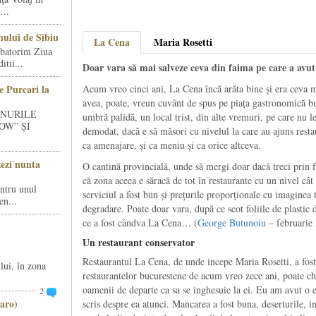
...
ului de Sibiu
La Cena
Maria Rosetti
rbatorim Ziua
tii...
Doar vara să mai salveze ceva din faima pe care a avu
e Purcari la
Acum vreo cinci ani, La Cena încă arăta bine și era ceva 
avea, poate, vreun cuvânt de spus pe piața gastronomică b
INURILE
umbră palidă, un local trist, din alte vremuri, pe care nu 
OW” ȘI
demodat, dacă e să măsori cu nivelul la care au ajuns resta
ca amenajare, și ca meniu și ca orice altceva.
zezi nunta
O cantină provincială, unde să mergi doar dacă treci prin f
că zona aceea e săracă de tot în restaurante cu un nivel câ
entru unul
serviciul a fost bun și prețurile proporționale cu imaginea t
en...
degradare. Poate doar vara, după ce scot foliile de plastic
ce a fost cândva La Cena… (
George Butunoiu
– februarie
Un restaurant conservator
Restaurantul La Cena, de unde incepe Maria Rosetti, a fos
lui, în zona
restaurantelor bucurestene de acum vreo zece ani, poate ch
oamenii de departe ca sa se inghesuie la ei. Eu am avut o e
2
aro)
scris despre ea atunci. Mancarea a fost buna, deserturile, i