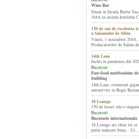
Wine Bar
Situat in Strada Barbu Vaca
164A in incinta hotelelui Ca
130 de ani de excelenta s
a Salamului de Sibiu
Vineri, 1 noiembrie 2018, 
Producatorilor de Salam de 
14th Lane
Inchis in pandemia din 20
Bucuresti
Fast-food multicuisine de 
building
14th Lane, restaurant gigan
autoservire in Regie Restau
18 Lounge
150 de locuri intr-o singura
Bucuresti
Bucatarie internationala
18 Lounge are chiar tot ce 
putin mancare buna... Cr...