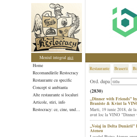
Meniul integral
aici
Home
Restaurante
Braserii
Bi
Recomandările Restocracy
Restaurante cu specific
Ord. dupa
Concept si ambianta
(2830)
Alte restaurante si localuri
„Dinner with Friends” by
Articole, stiri, info
Braniste & Kvint la VIN
Restocracy: ce, cine, unde...
Marti, 19 iunie 2018, de la
avut loc la VINO "Dinner w
„Voiaj în Delta Dunării” 
Ateneu
Localul Bistro Ateneu anun