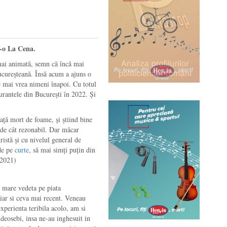
t-o La Cena.
mai animată, semn că încă mai
ucureșteană. Însă acum a ajuns o
le mai vrea nimeni înapoi. Cu totul
urantele din București în 2022. Și
ață mort de foame, și știind bine
t de cât rezonabil. Dar măcar
ristă și cu nivelul general de
 de pe
curte
, să mai simți puțin din
 2021)
t mare vedeta pe piata
iar si ceva mai recent. Veneau
xperienta teribila acolo, am si
ndeosebi, insa ne-au inghesuit in