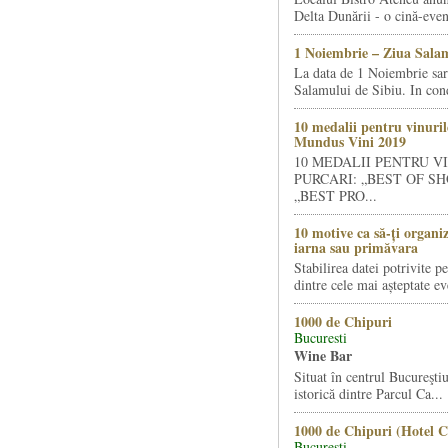
Delta Dunării - o cină-even
1 Noiembrie – Ziua Salam
La data de 1 Noiembrie sa
Salamului de Sibiu. In condi
10 medalii pentru vinuril
Mundus Vini 2019
10 MEDALII PENTRU V
PURCARI: „BEST OF SH
„BEST PRO...
10 motive ca să-ți organi
iarna sau primăvara
Stabilirea datei potrivite p
dintre cele mai așteptate ev
1000 de Chipuri
Bucuresti
Wine Bar
Situat în centrul Bucureştiu
istorică dintre Parcul Ca...
1000 de Chipuri (Hotel C
Bucuresti