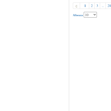
1
2
3
..
28
Afiseaza