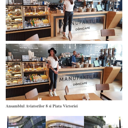
Ansamblul Aviatorilor 8 si Piata Victoriei