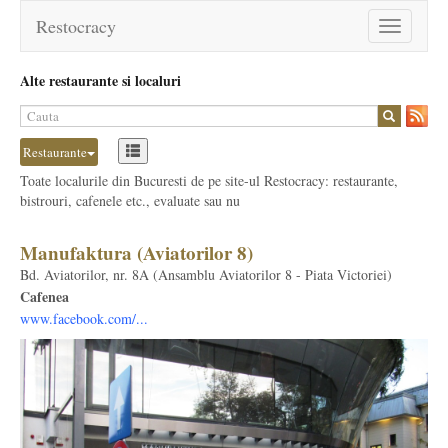
Restocracy
Toggle
navigation
Alte restaurante si localuri
Restaurante
Toate localurile din Bucuresti de pe site-ul Restocracy: restaurante,
bistrouri, cafenele etc., evaluate sau nu
Manufaktura (Aviatorilor 8)
Bd. Aviatorilor, nr. 8A (Ansamblu Aviatorilor 8 - Piata Victoriei)
Cafenea
www.facebook.com/...