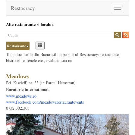
Restocracy
Toggle
navigation
Alte restaurante si localuri
Restaurante
Toate localurile din Bucuresti de pe site-ul Restocracy: restaurante,
bistrouri, cafenele etc., evaluate sau nu
Meadows
Bd. Kiseleff, nr. 33 (in Parcul Herastrau)
Bucatarie internationala
www.meadows.ro
www.facebook.com/meadowsrestaurantevents
0732.302.303