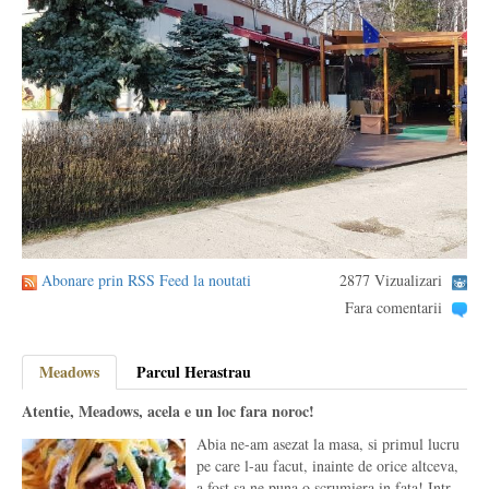
Abonare prin RSS Feed la noutati
2877 Vizualizari
Fara comentarii
Meadows
Parcul Herastrau
Atentie, Meadows, acela e un loc fara noroc!
Abia ne-am asezat la masa, si primul lucru
pe care l-au facut, inainte de orice altceva,
a fost sa ne puna o scrumiera in fata! Intr-