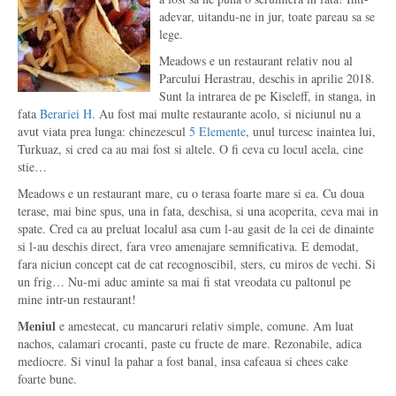
adevar, uitandu-ne in jur, toate pareau sa se
lege.
Meadows e un restaurant relativ nou al
Parcului Herastrau, deschis in aprilie 2018.
Sunt la intrarea de pe Kiseleff, in stanga, in
fata
Berariei H
. Au fost mai multe restaurante acolo, si niciunul nu a
avut viata prea lunga: chinezescul
5 Elemente
, unul turcesc inaintea lui,
Turkuaz, si cred ca au mai fost si altele. O fi ceva cu locul acela, cine
stie…
Meadows e un restaurant mare, cu o terasa foarte mare si ea. Cu doua
terase, mai bine spus, una in fata, deschisa, si una acoperita, ceva mai in
spate. Cred ca au preluat localul asa cum l-au gasit de la cei de dinainte
si l-au deschis direct, fara vreo amenajare semnificativa. E demodat,
fara niciun concept cat de cat recognoscibil, sters, cu miros de vechi. Si
un frig… Nu-mi aduc aminte sa mai fi stat vreodata cu paltonul pe
mine intr-un restaurant!
Meniul
e amestecat, cu mancaruri relativ simple, comune. Am luat
nachos, calamari crocanti, paste cu fructe de mare. Rezonabile, adica
mediocre. Si vinul la pahar a fost banal, insa cafeaua si chees cake
foarte bune.