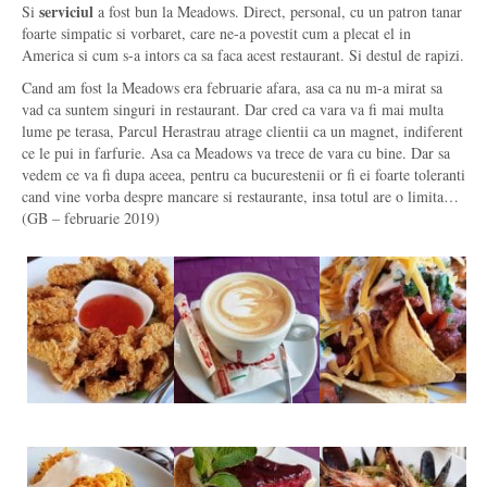
serviciul
Si
a fost bun la Meadows. Direct, personal, cu un patron tanar
foarte simpatic si vorbaret, care ne-a povestit cum a plecat el in
America si cum s-a intors ca sa faca acest restaurant. Si destul de rapizi.
Cand am fost la Meadows era februarie afara, asa ca nu m-a mirat sa
vad ca suntem singuri in restaurant. Dar cred ca vara va fi mai multa
lume pe terasa, Parcul Herastrau atrage clientii ca un magnet, indiferent
ce le pui in farfurie. Asa ca Meadows va trece de vara cu bine. Dar sa
vedem ce va fi dupa aceea, pentru ca bucurestenii or fi ei foarte toleranti
cand vine vorba despre mancare si restaurante, insa totul are o limita…
(GB – februarie 2019)