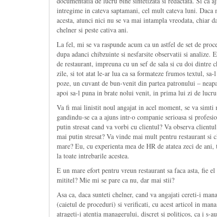
documentatia de lucru bine sintetizata si redactata. Si ca a
intregime in cateva saptamani, cel mult cateva luni. Daca n
acesta, atunci nici nu se va mai intampla vreodata, chiar da
chelner si peste cativa ani.
La fel, mi se va raspunde acum ca un astfel de set de proced
dupa adanci chibzuinte si nesfarsite observatii si analize
de restaurant, impreuna cu un sef de sala si cu doi dintre ch
zile, si tot atat le-ar lua ca sa formateze frumos textul, sa
poze, un cuvant de bun-venit din partea patronului – neapar
apoi sa-l puna in brate nolui venit, in prima lui zi de lucru
Va fi mai linistit noul angajat in acel moment, se va simti 
gandindu-se ca a ajuns intr-o companie serioasa si profesio
putin stresat cand va vorbi cu clientul? Va observa clientul
mai putin stresat? Va vinde mai mult pentru restaurant si 
mare? Eu, cu experienta mea de HR de atatea zeci de ani, t
la toate intrebarile acestea.
E un mare efort pentru vreun restaurant sa faca asta, fie e
mititel? Mie mi se pare ca nu, dar mai stii?
Asa ca, daca sunteti chelner, cand va angajati cereti-i mana
(caietul de proceduri) si verificati, cu acest articol in ma
atrageti-i atentia managerului, discret si politicos, ca i s-au