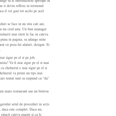
junge sa le internalizeze aproape in
u ii devin reflexe in termenul
ca il vei gasi tot acolo pe acel
uri se face in nu stiu cati ani,
. Eu nu cred asta. Un bun manager
elnerii mai isteti le fac in cateva
-l puna in pagina, sa adauge niste
at cu poza lui alaturi, desigur. Si
.
mai sigur pe el si pe job,
nista? Va fi mai sigur pe el si mai
 ca chelnerul e mai sigur pe el si
chelnerul va primi un tips mai
are tentat sunt sa raspund cu “da”
l un mare restaurant sau un bistrou
gerului setul de proceduri in scris
na, daca este complet. Daca nu,
 ratacit cateva pagini si ca le