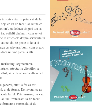
e
in scris chiar in prima zi de la
 deja ce au de facut, sa retina ce
uction”, sa deduca singuri sau sa
fac ceilalti chelneri, cum se tot
e la articolele despre serviciile in
, atunci da, se poate sa le ia si
junga cu adevarat buni, cum prezic
 daca nu vor pleca la alti
lt marketing, segmentarea
ustrie, asteptarile clientilor se
ltul, si de la o tara la alta – cel
um.
n general, sunt la fel ca toti
fond, ci de forma, De invatat ce au
 facute la fel. Prin urmare, nu vad
l unui restaurant sa fie facut
 de formare a personalului de