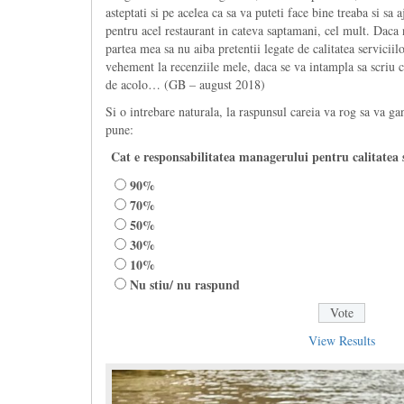
asteptati si pe acelea ca sa va puteti face bine treaba si sa
pentru acel restaurant in cateva saptamani, cel mult. Daca n
partea mea sa nu aiba pretentii legate de calitatea serviciil
vehement la recenziile mele, daca se va intampla sa scriu c
de acolo… (GB – august 2018)
Si o intrebare naturala, la raspunsul careia va rog sa va gan
pune:
Cat e responsabilitatea managerului pentru calitatea 
90%
70%
50%
30%
10%
Nu stiu/ nu raspund
View Results