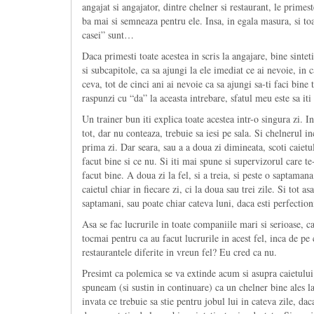
angajat si angajator, dintre chelner si restaurant, le primes
ba mai si semneaza pentru ele. Insa, in egala masura, si toa
casei” sunt…
Daca primesti toate acestea in scris la angajare, bine sintet
si subcapitole, ca sa ajungi la ele imediat ce ai nevoie, in 
ceva, tot de cinci ani ai nevoie ca sa ajungi sa-ti faci bine
raspunzi cu “da” la aceasta intrebare, sfatul meu este sa iti
Un trainer bun iti explica toate acestea intr-o singura zi. 
tot, dar nu conteaza, trebuie sa iesi pe sala. Si chelnerul i
prima zi. Dar seara, sau a a doua zi dimineata, scoti caietul
facut bine si ce nu. Si iti mai spune si supervizorul care te
facut bine. A doua zi la fel, si a treia, si peste o saptama
caietul chiar in fiecare zi, ci la doua sau trei zile. Si tot 
saptamani, sau poate chiar cateva luni, daca esti perfectioni
Asa se fac lucrurile in toate companiile mari si serioase, c
tocmai pentru ca au facut lucrurile in acest fel, inca de p
restaurantele diferite in vreun fel? Eu cred ca nu.
Presimt ca polemica se va extinde acum si asupra caietulu
spuneam (si sustin in continuare) ca un chelner bine ales la 
invata ce trebuie sa stie pentru jobul lui in cateva zile, da