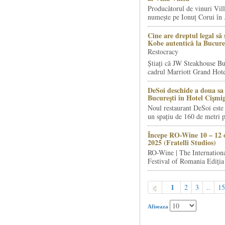
Producătorul de vinuri Vill
numește pe Ionuț Corui în .
Cine are dreptul legal să 
Kobe autentică la Bucure
Restocracy
Știați că JW Steakhouse Bu
cadrul Marriott Grand Hotel
DeSoi deschide a doua sa 
București în Hotel Cișmi
Noul restaurant DeSoi este 
un spațiu de 160 de metri p
Începe RO-Wine 10 – 12 
2025 (Fratelli Studios)
RO-Wine | The Internation
Festival of Romania Ediția 
1
2
3
..
15
Afiseaza