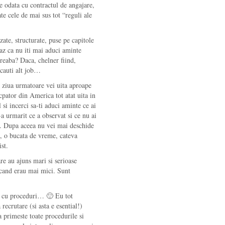
te odata cu contractul de angajare,
te cele de mai sus tot “reguli ale
izate, structurate, puse pe capitole
caz ca nu iti mai aduci aminte
 treaba? Daca, chelner fiind,
 cauti alt job…
In ziua urmatoare vei uita aproape
ncpator din America tot atat uita in
 si incerci sa-ti aduci aminte ce ai
-a urmarit ce a observat si ce nu ai
na. Dupa aceea nu vei mai deschide
asa, o bucata de vreme, cateva
st.
are au ajuns mari si serioase
e cand erau mai mici. Sunt
i cu proceduri… 🙂 Eu tot
recrutare (si asta e esential!)
ca primeste toate procedurile si