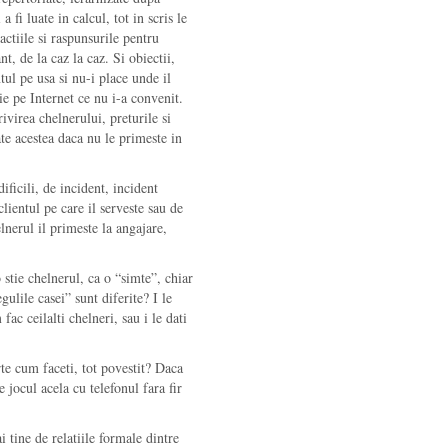
 fi luate in calcul, tot in scris le
ctiile si raspunsurile pentru
nt, de la caz la caz. Si obiectii,
ntul pe usa si nu-i place unde il
ie pe Internet ce nu i-a convenit.
virea chelnerului, preturile si
te acestea daca nu le primeste in
ificili, de incident, incident
lientul pe care il serveste sau de
elnerul il primeste la angajare,
o stie chelnerul, ca o “simte”, chiar
gulile casei” sunt diferite? I le
fac ceilalti chelneri, sau i le dati
arte cum faceti, tot povestit? Daca
jocul acela cu telefonul fara fir
 tine de relatiile formale dintre