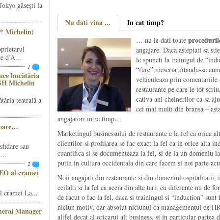
Tokyo găsești la
Nu dati vina ...
In cat timp?
* Michelin)
proceduril
… nu le dati toate
prietarul
angajare. Daca asteptati sa stie
e d’A...
le spuneti la trainigul de “ind
1
“fure” meseria uitandu-se cum 
ce bucătăria
vehiculeaza prin comentariile d
SH Michelin
restaurante pe care le tot scriu
cativa ani chelnerilor ca sa a
ăria teatrală a
cei mai multi din bransa – asta
angajatori intre timp…
șoare…
Marketingul businessului de restaurante e la fel ca orice a
clientilor si profilarea se fac exact la fel ca in orice alta ind
sfidare sau
cuantifica si se documenteaza la fel, si de la un domeniu la a
...
putin in cultura occidentala din care facem si noi parte ac
2
CEO al cramei
Noii angajati din restaurante si din domeniul ospitalitatii, i
ceilalti si la fel ca aceia din alte tari, cu diferente nu de 
 cramei La...
de facut o fac la fel, daca si trainingul si “induction” sunt
niciun motiv, dar absolut niciunul ca managementul de HR a
eneral Manager
altfel decat al oricarui alt business, si in particular partea