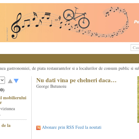
umea gastronomiei, de piata restaurantelor si a localurilor de consum public si su
Nu dati vina pe chelneri daca…
George Butunoiu
50)
l mobilierului
r
 viziunea
.
 de la
Abonare prin RSS Feed la noutati