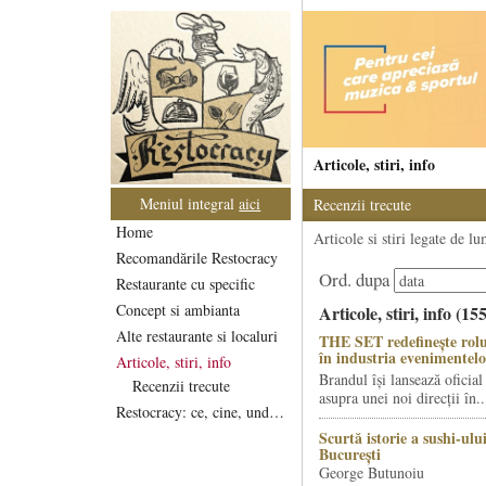
Articole, stiri, info
Meniul integral
aici
Recenzii trecute
Home
Articole si stiri legate de l
Recomandările Restocracy
Ord. dupa
Restaurante cu specific
Concept si ambianta
Articole, stiri, info (15
Alte restaurante si localuri
THE SET redefinește rolu
în industria evenimentelo
Articole, stiri, info
Brandul își lansează oficial
Recenzii trecute
asupra unei noi direcții în..
Restocracy: ce, cine, unde...
Scurtă istorie a sushi-ului
București
George Butunoiu