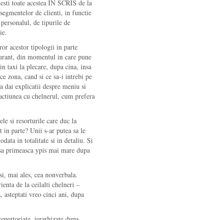
mesti toate acestea IN SCRIS de la
segmentelor de clienti, in functie
 personalul, de tipurile de
ie.
uror acestor tipologii in parte
staurant, din momentul in care pune
in taxi la plecare, dupa cina, insa
e zona, cand si ce sa-i intrebi pe
 sa dai explicatii despre meniu si
teractiunea cu chelnerul, cum prefera
le si resorturile care duc la
nt in parte? Unii s-ar putea sa le
data in totalitate si in detaliu. Si
ca sa primeasca ypis mai mare dupa
si, mai ales, cea nonverbala.
ienta de la ceilalti chelneri –
, asteptati vreo cinci ani, dupa
 repertoriate, ierarhizate dupa