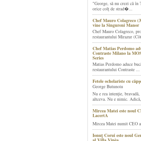
"George, să nu crezi că în 
orice colț de strad�...
Chef Mauro Colagreco (3
vine la Singureni Manor
Chef Mauro Colagreco, pro
restaurantului Mirazur (Côt
Chef Matias Perdomo adu
Contraste Milano la MO
Series
Matias Perdomo aduce bucăt
restaurantului Contraste ...
Fetele ochelariste cu căp
George Butunoiu
Nu e rea intenție, bravadă, 
altceva. Nu e nimic. Adică,
Mircea Matei este noul 
LacertA
Mircea Matei numit CEO al
Ionuț Corui este noul G
al Villa Vinèa