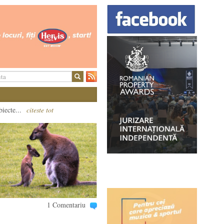
biecte...
citeste tot
1 Comentariu