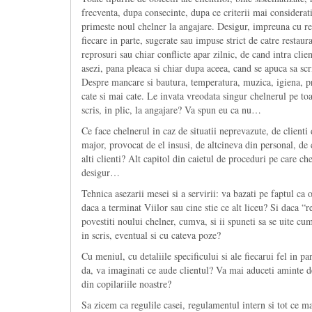
frecventa, dupa consecinte, dupa ce criterii mai considerati a
primeste noul chelner la angajare. Desigur, impreuna cu rea
fiecare in parte, sugerate sau impuse strict de catre restaura
reprosuri sau chiar conflicte apar zilnic, de cand intra clie
asezi, pana pleaca si chiar dupa aceea, cand se apuca sa scr
Despre mancare si bautura, temperatura, muzica, igiena, pri
cate si mai cate. Le invata vreodata singur chelnerul pe toa
scris, in plic, la angajare? Va spun eu ca nu…
Ce face chelnerul in caz de situatii neprevazute, de clienti d
major, provocat de el insusi, de altcineva din personal, de c
alti clienti? Alt capitol din caietul de proceduri pe care ch
desigur…
Tehnica asezarii mesei si a servirii: va bazati pe faptul ca 
daca a terminat Viilor sau cine stie ce alt liceu? Si daca “re
povestiti noului chelner, cumva, si ii spuneti sa se uite cum 
in scris, eventual si cu cateva poze?
Cu meniul, cu detaliile specificului si ale fiecarui fel in p
da, va imaginati ce aude clientul? Va mai aduceti aminte de 
din copilariile noastre?
Sa zicem ca regulile casei, regulamentul intern si tot ce mai