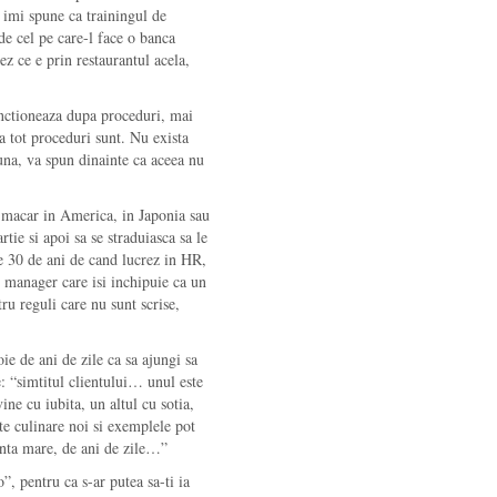
 imi spune ca trainingul de
de cel pe care-l face o banca
z ce e prin restaurantul acela,
functioneaza dupa proceduri, mai
a tot proceduri sunt. Nu exista
una, va spun dinainte ca aceea nu
i macar in America, in Japonia sau
rtie si apoi sa se straduiasca sa le
e 30 de ani de cand lucrez in HR,
n manager care isi inchipuie ca un
tru reguli care nu sunt scrise,
ie de ani de zile ca sa ajungi sa
e: “simtitul clientului… unul este
ine cu iubita, un altul cu sotia,
te culinare noi si exemplele pot
ienta mare, de ani de zile…”
o”, pentru ca s-ar putea sa-ti ia