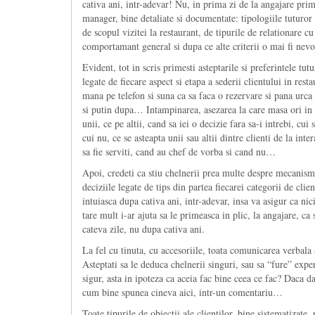
cativa ani, intr-adevar! Nu, in prima zi de la angajare pri
manager, bine detaliate si documentate: tipologiile tuturor 
de scopul vizitei la restaurant, de tipurile de relationare cu
comportamant general si dupa ce alte criterii o mai fi nevo
Evident, tot in scris primesti asteptarile si preferintele tut
legate de fiecare aspect si etapa a sederii clientului in re
mana pe telefon si suna ca sa faca o rezervare si pana urca 
si putin dupa… Intampinarea, asezarea la care masa ori in c
unii, ce pe altii, cand sa iei o decizie fara sa-i intrebi, cui
cui nu, ce se asteapta unii sau altii dintre clienti de la in
sa fie serviti, cand au chef de vorba si cand nu…
Apoi, credeti ca stiu chelnerii prea multe despre mecanisme
deciziile legate de tips din partea fiecarei categorii de clie
intuiasca dupa cativa ani, intr-adevar, insa va asigur ca nicio
tare mult i-ar ajuta sa le primeasca in plic, la angajare, 
cateva zile, nu dupa cativa ani.
La fel cu tinuta, cu accesoriile, toata comunicarea verbala 
Asteptati sa le deduca chelnerii singuri, sau sa “fure” exper
sigur, asta in ipoteza ca aceia fac bine ceea ce fac? Daca da
cum bine spunea cineva aici, intr-un comentariu…
Toate tipurile de obiectii ale clientilor, bine sistematizate,