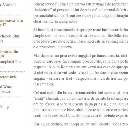
“client service”. Daca un patron sau manager de restaurant
a Vinèa îl
..
“induction” al personalul lui de sala e fundamental diferit 
personalului sau de “front desk”, de pilda, deja imi imagine
servească vită
chiar inainte sa ajung acolo.
ști?
Si bancile si restaurantele si aproape toate businessurile 
simple sau mai complexe, mai stricte sau mai flexibile, ins
charest (din
)...
procedura care nu e scrisa. Daca incercati sa va imaginati 
e o procedura, e altceva.
locație din
giu
Mai departe: nu prea exista angajati pe lumea aceasta, nic
Suedia, care sa-si faca singuri procedurile, sa le puna pe ha
amplasat într-
...
respecte. Nici in Romania nu am vazut asa ceva de aproap
si nici nu cred ca voi vedea vreodata. Iar daca exista vreu
octombrie
angajat – oricare ar fi el – respecta mai mult de trei sau pa
inseamna ca…
al Wine
aniver...
Cei mai multi din bransa restaurantelor imi spun ca ai nevo
“simti” clientul. Iau un comentariu de pe site la intamplar
om de afaceri si vine sa discute la un prinz sau cina, altul v
5
unul stie sa manince bine, altul doreste sa incerce experien
continua la nesfirsit.Ca sa simti asa ceva iti trebuie exper
Dar tu, ca chelner, nu incepi sa “mirosi” clientii “de la zer