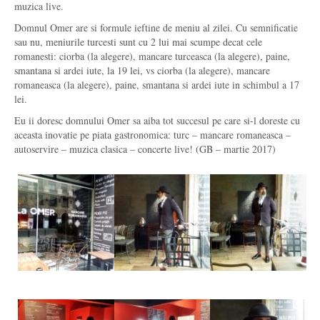
muzica live.
Domnul Omer are si formule ieftine de meniu al zilei. Cu semnificatie
sau nu, meniurile turcesti sunt cu 2 lui mai scumpe decat cele
romanesti: ciorba (la alegere), mancare turceasca (la alegere), paine,
smantana si ardei iute, la 19 lei, vs ciorba (la alegere), mancare
romaneasca (la alegere), paine, smantana si ardei iute in schimbul a 17
lei.
Eu ii doresc domnului Omer sa aiba tot succesul pe care si-l doreste cu
aceasta inovatie pe piata gastronomica: turc – mancare romaneasca –
autoservire – muzica clasica – concerte live! (GB – martie 2017)