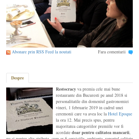
Abonare prin RSS Feed la noutati
Fara comentarii
Despre
Restocracy
va premia cele mai bune
restaurante din Bucuresti pe anul 2018 si
personalitatile din domeniul gastronomiei
vineri, 1 februarie 2019 in cadrul unei
ceremonii care va avea loc la
Hotel Epoque
la ora 12. Mai precis spus, pentru
majoritatea categoriilor premiile vor fi
doar pentru calitatea mancarii
acordate
,
nu si pentru alte atribute, cum ar fi serviciile, ambianta, raportul calitate