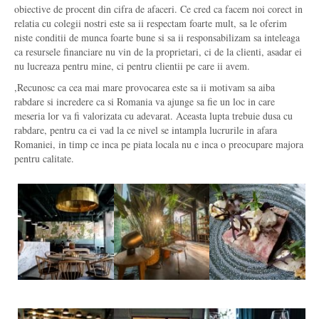
obiective de procent din cifra de afaceri. Ce cred ca facem noi corect in
relatia cu colegii nostri este sa ii respectam foarte mult, sa le oferim
niste conditii de munca foarte bune si sa ii responsabilizam sa inteleaga
ca resursele financiare nu vin de la proprietari, ci de la clienti, asadar ei
nu lucreaza pentru mine, ci pentru clientii pe care ii avem.
,Recunosc ca cea mai mare provocarea este sa ii motivam sa aiba
rabdare si incredere ca si Romania va ajunge sa fie un loc in care
meseria lor va fi valorizata cu adevarat. Aceasta lupta trebuie dusa cu
rabdare, pentru ca ei vad la ce nivel se intampla lucrurile in afara
Romaniei, in timp ce inca pe piata locala nu e inca o preocupare majora
pentru calitate.