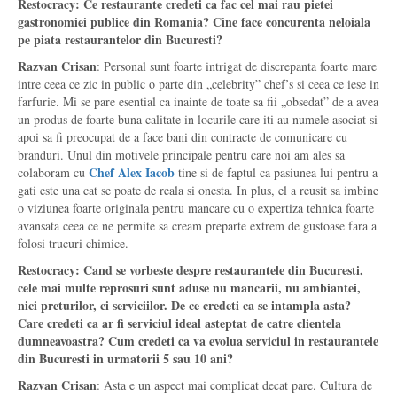
Restocracy: Ce restaurante credeti ca fac cel mai rau pietei
gastronomiei publice din Romania? Cine face concurenta neloiala
pe piata restaurantelor din Bucuresti?
Razvan Crisan
: Personal sunt foarte intrigat de discrepanta foarte mare
intre ceea ce zic in public o parte din „celebrity” chef’s si ceea ce iese in
farfurie. Mi se pare esential ca inainte de toate sa fii „obsedat” de a avea
un produs de foarte buna calitate in locurile care iti au numele asociat si
apoi sa fi preocupat de a face bani din contracte de comunicare cu
branduri. Unul din motivele principale pentru care noi am ales sa
Chef Alex Iacob
colaboram cu
tine si de faptul ca pasiunea lui pentru a
gati este una cat se poate de reala si onesta. In plus, el a reusit sa imbine
o viziunea foarte originala pentru mancare cu o expertiza tehnica foarte
avansata ceea ce ne permite sa cream preparte extrem de gustoase fara a
folosi trucuri chimice.
Restocracy: Cand se vorbeste despre restaurantele din Bucuresti,
cele mai multe reprosuri sunt aduse nu mancarii, nu ambiantei,
nici preturilor, ci serviciilor. De ce credeti ca se intampla asta?
Care credeti ca ar fi serviciul ideal asteptat de catre clientela
dumneavoastra? Cum credeti ca va evolua serviciul in restaurantele
din Bucuresti in urmatorii 5 sau 10 ani?
Razvan Crisan
: Asta e un aspect mai complicat decat pare. Cultura de