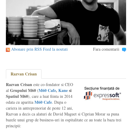
Abonare prin RSS Feed la noutati
Fara comentarii
Razvan Crisan
Razvan Crisan
este co-fondator si CEO
Grupului M60
M60 Cafe
,
Kane
si
al
(
Spatiul M60
), care a luat fiinta in 2014
M60 Cafe
odata cu aparitia
. Dupa o
cariera in antreprenoriat de peste 12 ani,
Razvan a decis ca alaturi de David Maguet si Ciprian Morar sa puna
bazele unui grup de business-uri in ospitalitate ce au toate la baza trei
principii: