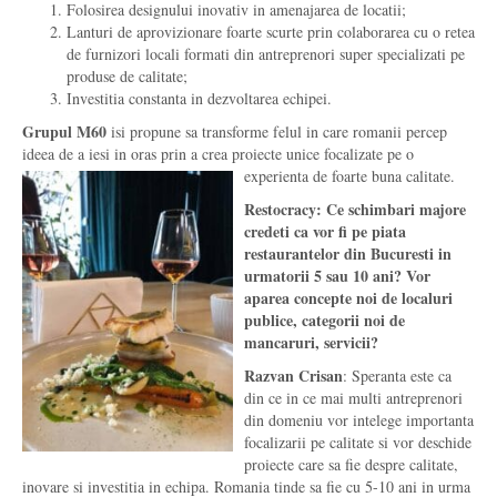
Folosirea designului inovativ in amenajarea de locatii;
Lanturi de aprovizionare foarte scurte prin colaborarea cu o retea
de furnizori locali formati din antreprenori super specializati pe
produse de calitate;
Investitia constanta in dezvoltarea echipei.
Grupul M60
isi propune sa transforme felul in care romanii percep
ideea de a iesi in oras prin a crea proiecte unice focalizate pe o
experienta de foarte buna calitate.
Restocracy: Ce schimbari majore
credeti ca vor fi pe piata
restaurantelor din Bucuresti in
urmatorii 5 sau 10 ani? Vor
aparea concepte noi de localuri
publice, categorii noi de
mancaruri, servicii?
Razvan Crisan
: Speranta este ca
din ce in ce mai multi antreprenori
din domeniu vor intelege importanta
focalizarii pe calitate si vor deschide
proiecte care sa fie despre calitate,
inovare si investitia in echipa. Romania tinde sa fie cu 5-10 ani in urma