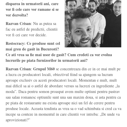
disparea in urmatorii ani, care
vor fi cele care vor ramane si se
vor dezvolta?
Razvan Crisan
: Nu as putea sa
fac eu astfel de predictii, clientii
vor fi cei care vor decide.
Restocracy: Ce produse sunt cel
mai greu de gasit in Bucuresti?
Ce ati vrea sa fie mai usor de gasit? Cum credeti ca vor evolua
lucrurile pe piata furnizorilor in urmatorii ani?
Razvan Crisan
Grupul M60
:
se concentreaza din ce in ce mai mult pe
a lucra cu producatori locali, obiectivul fiind sa ajungem sa lucram
aproape exclusiv cu acesti producatori locali. Momentan e mult, mult
mai dificil sa ai o astfel de abordare versus sa lucrezi cu ingrediente „la
moda”. Daca pentru somon proaspat avem multe optiuni pentru pastrav
sau salau romanesc optiunile sunt una sau maxim doua, si asta pentru ca
pe piata de restaurante nu exista aproape nici un fel de cerere pentru
produse locale. Aceasta tendinta as vrea sa o vad schimbata si cred ca va
incepe sa conteze in momentul in care clientii vor intreba: „De unde va
aprovizionati?”