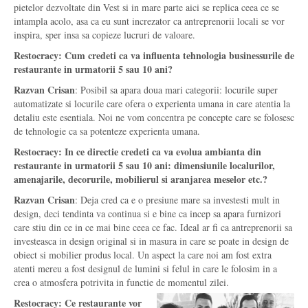
pietelor dezvoltate din Vest si in mare parte aici se replica ceea ce se
intampla acolo, asa ca eu sunt increzator ca antreprenorii locali se vor
inspira, sper insa sa copieze lucruri de valoare.
Restocracy: Cum credeti ca va influenta tehnologia businessurile de
restaurante in urmatorii 5 sau 10 ani?
Razvan Crisan
: Posibil sa apara doua mari categorii: locurile super
automatizate si locurile care ofera o experienta umana in care atentia la
detaliu este esentiala. Noi ne vom concentra pe concepte care se folosesc
de tehnologie ca sa potenteze experienta umana.
Restocracy: In ce directie credeti ca va evolua ambianta din
restaurante in urmatorii 5 sau 10 ani: dimensiunile localurilor,
amenajarile, decorurile, mobilierul si aranjarea meselor etc.?
Razvan Crisan
: Deja cred ca e o presiune mare sa investesti mult in
design, deci tendinta va continua si e bine ca incep sa apara furnizori
care stiu din ce in ce mai bine ceea ce fac. Ideal ar fi ca antreprenorii sa
investeasca in design original si in masura in care se poate in design de
obiect si mobilier produs local. Un aspect la care noi am fost extra
atenti mereu a fost designul de lumini si felul in care le folosim in a
crea o atmosfera potrivita in functie de momentul zilei.
Restocracy: Ce restaurante vor