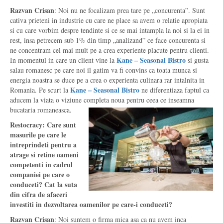
Razvan Crisan
: Noi nu ne focalizam prea tare pe „concurenta”. Sunt
cativa prieteni in industrie cu care ne place sa avem o relatie apropiata
si cu care vorbim despre tendinte si ce se mai intampla la noi si la ei in
rest, insa petrecem sub 1% din timp „analizand” ce face concurenta si
ne concentram cel mai mult pe a crea experiente placute pentru clienti.
Kane – Seasonal Bistro
In momentul in care un client vine la
si gusta
salau romanesc pe care noi il gatim va fi convins ca toata munca si
energia noastra se duce pe a crea o experienta culinara rar intalnita in
Kane – Seasonal Bistro
Romania. Pe scurt la
ne diferentiaza faptul ca
aducem la viata o viziune completa noua pentru ceea ce inseamna
bucataria romaneasca.
Restocracy: Care sunt
masurile pe care le
intreprindeti pentru a
atrage si retine oameni
competenti in cadrul
companiei pe care o
conduceti? Cat la suta
din cifra de afaceri
investiti in dezvoltarea oamenilor pe care-i conduceti?
Razvan Crisan
: Noi suntem o firma mica asa ca nu avem inca