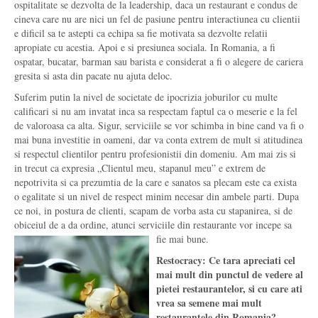
ospitalitate se dezvolta de la leadership, daca un restaurant e condus de
cineva care nu are nici un fel de pasiune pentru interactiunea cu clientii
e dificil sa te astepti ca echipa sa fie motivata sa dezvolte relatii
apropiate cu acestia. Apoi e si presiunea sociala. In Romania, a fi
ospatar, bucatar, barman sau barista e considerat a fi o alegere de cariera
gresita si asta din pacate nu ajuta deloc.
Suferim putin la nivel de societate de ipocrizia joburilor cu multe
calificari si nu am invatat inca sa respectam faptul ca o meserie e la fel
de valoroasa ca alta. Sigur, serviciile se vor schimba in bine cand va fi o
mai buna investitie in oameni, dar va conta extrem de mult si atitudinea
si respectul clientilor pentru profesionistii din domeniu. Am mai zis si
in trecut ca expresia „Clientul meu, stapanul meu” e extrem de
nepotrivita si ca prezumtia de la care e sanatos sa plecam este ca exista
o egalitate si un nivel de respect minim necesar din ambele parti. Dupa
ce noi, in postura de clienti, scapam de vorba asta cu stapanirea, si de
obiceiul de a da ordine, atunci serviciile din restaurante vor incepe sa
fie mai bune.
Restocracy: Ce tara apreciati cel
mai mult din punctul de vedere al
pietei restaurantelor, si cu care ati
vrea sa semene mai mult
restaurantele din Romania?