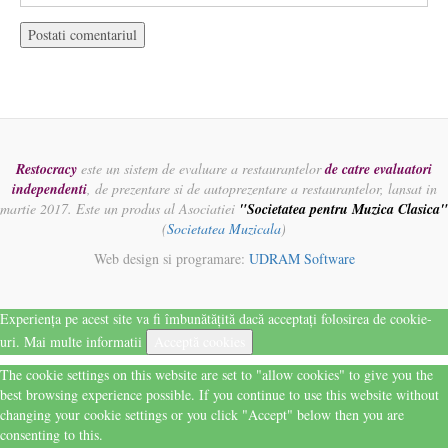
Restocracy
este un sistem de evaluare a restaurantelor
de catre evaluatori
independenti
, de prezentare si de autoprezentare a restaurantelor, lansat in
martie 2017. Este un produs al Asociatiei
"Societatea pentru Muzica Clasica"
(
Societatea Muzicala
)
Web design si programare:
UDRAM Software
Experiența pe acest site va fi îmbunătățită dacă acceptați folosirea de cookie-
uri.
Mai multe informatii
Acceptă cookies
The cookie settings on this website are set to "allow cookies" to give you the
best browsing experience possible. If you continue to use this website without
changing your cookie settings or you click "Accept" below then you are
consenting to this.