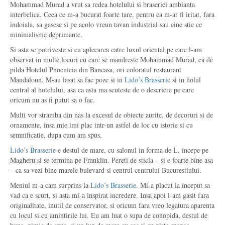
Mohammad Murad a vrut sa redea hotelului si braseriei ambianta
interbelica. Ceea ce m-a bucurat foarte tare, pentru ca m-ar fi iritat, fara
indoiala, sa gasesc si pe acolo vreun tavan industrial sau cine stie ce
minimalisme deprimante.
Si asta se potriveste si cu aplecarea catre luxul oriental pe care l-am
observat in multe locuri cu care se mandreste Mohammad Murad, ca de
pilda Hotelul Phoenicia din Baneasa, ori coloratul restaurant
Mandaloun. M-au lasat sa fac poze si in
Lido’s Brasserie
si in holul
central al hotelului, asa ca asta ma scuteste de o descriere pe care
oricum nu as fi putut sa o fac.
Multi vor stramba din nas la excesul de obiecte aurite, de decoruri si de
ornamente, insa mie imi plac intr-un astfel de loc cu istorie si cu
semnificatie, dupa cum am spus.
Lido’s Brasserie
e destul de mare, cu salonul in forma de L, incepe pe
Magheru si se termina pe Franklin. Pereti de sticla – si e foarte bine asa
– ca sa vezi bine marele bulevard si centrul centrului Bucurestiului.
Meniul m-a cam surprins la
Lido’s Brasserie
. Mi-a placut la inceput sa
vad ca e scurt, si asta mi-a inspirat incredere. Insa apoi l-am gasit fara
originalitate, inutil de conservator, si oricum fara vreo legatura aparenta
cu locul si cu amintirile lui. Eu am luat o supa de conopida, destul de