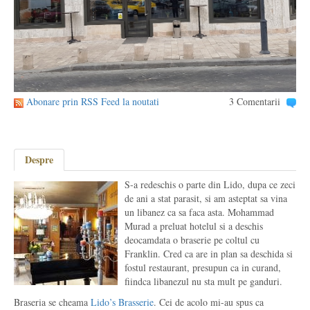
Abonare prin RSS Feed la noutati
3 Comentarii
Despre
S-a redeschis o parte din Lido, dupa ce zeci
de ani a stat parasit, si am asteptat sa vina
un libanez ca sa faca asta. Mohammad
Murad a preluat hotelul si a deschis
deocamdata o braserie pe coltul cu
Franklin. Cred ca are in plan sa deschida si
fostul restaurant, presupun ca in curand,
fiindca libanezul nu sta mult pe ganduri.
Braseria se cheama
Lido’s Brasserie
. Cei de acolo mi-au spus ca