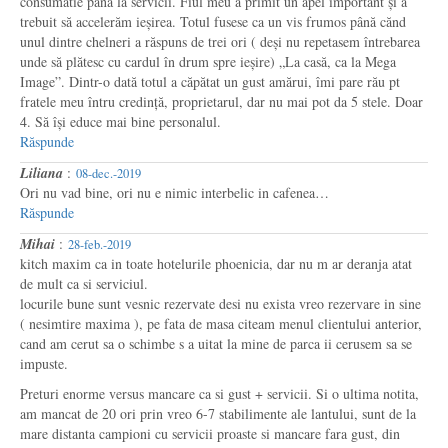
consumatie până la servicii. Fiul meu a primit un apel important și a
trebuit să accelerăm ieșirea. Totul fusese ca un vis frumos până cănd
unul dintre chelneri a răspuns de trei ori ( deși nu repetasem întrebarea
unde să plătesc cu cardul în drum spre ieșire) „La casă, ca la Mega
Image”. Dintr-o dată totul a căpătat un gust amărui, îmi pare rău pt
fratele meu întru credință, proprietarul, dar nu mai pot da 5 stele. Doar
4. Să își educe mai bine personalul.
Răspunde
Liliana
:
08-dec.-2019
Ori nu vad bine, ori nu e nimic interbelic in cafenea…
Răspunde
Mihai
:
28-feb.-2019
kitch maxim ca in toate hotelurile phoenicia, dar nu m ar deranja atat
de mult ca si serviciul.
locurile bune sunt vesnic rezervate desi nu exista vreo rezervare in sine
( nesimtire maxima ), pe fata de masa citeam menul clientului anterior,
cand am cerut sa o schimbe s a uitat la mine de parca ii cerusem sa se
impuste.
Preturi enorme versus mancare ca si gust + servicii. Si o ultima notita,
am mancat de 20 ori prin vreo 6-7 stabilimente ale lantului, sunt de la
mare distanta campioni cu servicii proaste si mancare fara gust, din