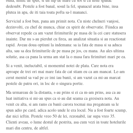
buna, nimic de spus, si un lup de mare cu sos si cu niste spanac
dedesubt. Pestele a fost banal, sosul la fel, spanacul arata bine, insa
plutea in apa, de iti taia toata pofta sa-l mananci.
Serviciul a fost bun, pana am primit nota. Cu niste chelneri vanjosi,
dezinvolti, cu chef de munca, chiar cu spirit de observatie. Fiindca au
observat repede ca am vazut firimiturile pe masa de la cei care statusera
inainte. Dar nu s-au pierdut cu firea, au analizat situatia si au reactionat
rapid. Aveau doua optiuni la indemana: sa ia fata de masa si sa aduca
alta, sau sa dea firimiturile de pe masa pe jos, cu mana. Au ales ultima
solutie, asa ca pana la urma am stat la o masa fara firimituri mari pe ea.
Si a venit, ineluctabil, si momentul notei de plata. Care nota era
aproape de trei ori mai mare fata de cat stiam eu ca am mancat. Le-am
cerut meniul sa vad pe ce imi iau banii, si am vazut ca mi-au marcat
pestele de patru ori, in loc de o singura portie.
Ma urmareau de la distanta, s-au prins si ei ca m-am prins, asa ca au
luat initiativa si mi-au spus ca si-au dat seama ca gresisera nota. Au
venit cu alta, si am rams cu banii carora tocmai ma pregateam sa le
spun adio pe card, adica acolo unde le era locul. Nu a fost foarte scump,
dar nici ieftin. Pestele vreo 50 de lei, rezonabil, iar supa vreo 35.
Clienti aveau, o lume destul de pestrita, asa cum vezi in toate hotelurile
mari din centru, de altfel.