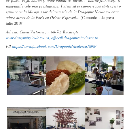
de gâscă, cegă, morun și toate băuturile, inclusiv vinurile franțuzești și
șampaniile cele mai prestigioase. Puteai să le cumperi sau să-ți oferi o
gustare ca la Maxim’s iar delicatesele de la Dragomir Niculescu erau
aduse direct de la Paris cu Orient-Expresul…
(Comunicat de presa –
iulie 2019)
Adresa: Calea Victoriei nr. 68-70, București
www.dragomirniculescu.ro
,
office@dragomirniculescu.ro
FB
https://www.facebook.com/DragomirNiculescu1898/