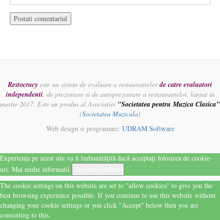
Restocracy
este un sistem de evaluare a restaurantelor
de catre evaluatori
independenti
, de prezentare si de autoprezentare a restaurantelor, lansat in
martie 2017. Este un produs al Asociatiei
"Societatea pentru Muzica Clasica"
(
Societatea Muzicala
)
Web design si programare:
UDRAM Software
Experiența pe acest site va fi îmbunătățită dacă acceptați folosirea de cookie-
uri.
Mai multe informatii
Acceptă cookies
The cookie settings on this website are set to "allow cookies" to give you the
best browsing experience possible. If you continue to use this website without
changing your cookie settings or you click "Accept" below then you are
consenting to this.