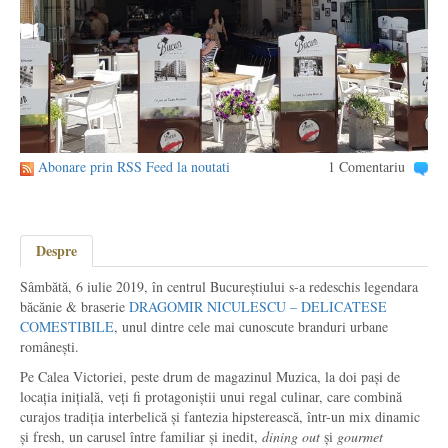
Abonare prin RSS Feed la noutati
1 Comentariu
Despre
Sâmbătă, 6 iulie 2019, în centrul Bucureștiului s-a redeschis legendara
băcănie & braserie
DRAGOMIR NICULESCU – DELICATESE
COMESTIBILE
, unul dintre cele mai cunoscute branduri urbane
românești.
Pe Calea Victoriei, peste drum de magazinul Muzica, la doi pași de
locația inițială, veți fi protagoniștii unui regal culinar, care combină
curajos tradiția interbelică și fantezia hipsterească, într-un mix dinamic
și fresh, un carusel între familiar și inedit,
dining out
și
gourmet