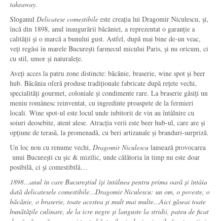
takeaway.
Sloganul
Delicatese comestibile
este creația lui Dragomir Niculescu, și,
încă din 1898, anul inaugurării băcăniei, a reprezentat o garanție a
calității și o marcă a bunului gust. Astfel, după mai bine de-un veac,
veți regăsi în marele București farmecul micului Paris, și nu oricum, ci
cu stil, umor și naturalețe.
Aveți acces la patru zone distincte: băcănie, braserie, wine spot și beer
hub. Băcănia oferă produse tradiționale fabricate după rețete vechi,
specialități gourmet, coloniale și condimente rare. La braserie găsiți un
meniu românesc reinventat, cu ingredinte proaspete de la fermieri
locali. Wine spot-ul este locul unde iubitorii de vin au întâlnire cu
soiuri deosebite, atent alese. Atracția verii este beer hub-ul, care are și
opțiune de terasă, la promenadă, cu beri artizanale și branduri-surpriză.
Un loc nou cu renume vechi,
Dragomir Niculescu
lansează provocarea
unui București cu șic & mizilic, unde călătoria în timp nu este doar
posibilă, ci și comestibilă…
1898…anul în care Bucureștiul își întâlnea pentru prima oară și întâia
dată delicatesele comestibile…Dragomir Niculescu: un om, o poveste, o
băcănie, o braserie, toate acestea și mult mai multe…Aici găseai toate
bunătățile culinare, de la icre negre și languste la stridii, pateu de ficat