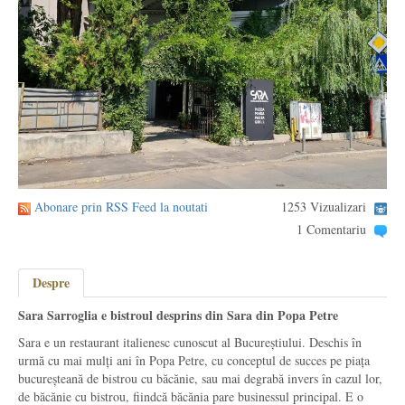
Abonare prin RSS Feed la noutati
1253 Vizualizari
1 Comentariu
Despre
Sara Sarroglia e bistroul desprins din Sara din Popa Petre
Sara e un restaurant italienesc cunoscut al Bucureștiului. Deschis în
urmă cu mai mulți ani în Popa Petre, cu conceptul de succes pe piața
bucureșteană de bistrou cu băcănie, sau mai degrabă invers în cazul lor,
de băcănie cu bistrou, fiindcă băcănia pare businessul principal. E o