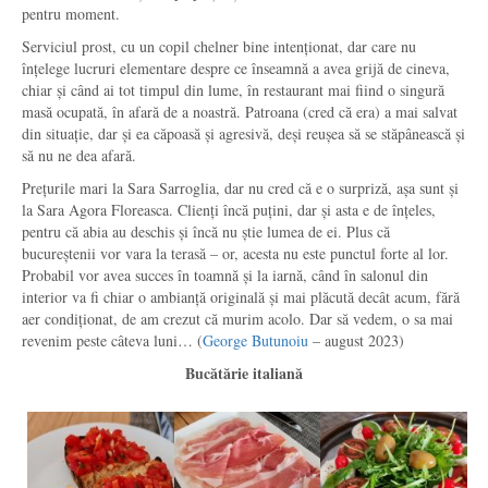
pentru moment.
Serviciul prost, cu un copil chelner bine intenționat, dar care nu
înțelege lucruri elementare despre ce înseamnă a avea grijă de cineva,
chiar și când ai tot timpul din lume, în restaurant mai fiind o singură
masă ocupată, în afară de a noastră. Patroana (cred că era) a mai salvat
din situație, dar și ea căpoasă și agresivă, deși reușea să se stăpânească și
să nu ne dea afară.
Prețurile mari la Sara Sarroglia, dar nu cred că e o surpriză, așa sunt și
la Sara Agora Floreasca. Clienți încă puțini, dar și asta e de înțeles,
pentru că abia au deschis și încă nu știe lumea de ei. Plus că
bucureștenii vor vara la terasă – or, acesta nu este punctul forte al lor.
Probabil vor avea succes în toamnă și la iarnă, când în salonul din
interior va fi chiar o ambianță originală și mai plăcută decât acum, fără
aer condiționat, de am crezut că murim acolo. Dar să vedem, o sa mai
revenim peste câteva luni… (
George Butunoiu
– august 2023)
Bucătărie italiană