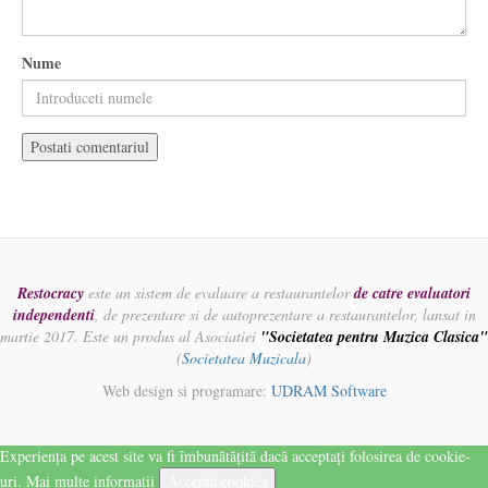
Nume
Restocracy
este un sistem de evaluare a restaurantelor
de catre evaluatori
independenti
, de prezentare si de autoprezentare a restaurantelor, lansat in
martie 2017. Este un produs al Asociatiei
"Societatea pentru Muzica Clasica"
(
Societatea Muzicala
)
Web design si programare:
UDRAM Software
Experiența pe acest site va fi îmbunătățită dacă acceptați folosirea de cookie-
uri.
Mai multe informatii
Acceptă cookies