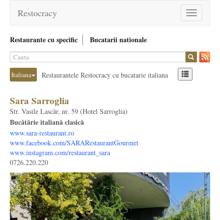
Restocracy
Toggle
navigation
Restaurante cu specific
Bucatarii nationale
Italiana
Restaurantele Restocracy cu bucatarie italiana
Sara Sarroglia
Str. Vasile Lascăr, nr. 59 (Hotel Sarroglia)
Bucătărie italiană clasică
www.sara-restaurant.ro
www.facebook.com/SARARestaurantGourmet
www.instagram.com/restaurant_sara
0726.220.220