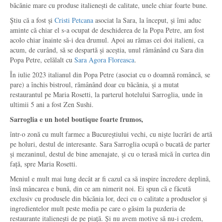
băcănie mare cu produse italienești de calitate, unele chiar foarte bune.
Știu că a fost și
Cristi Petcana
asociat la Sara, la început, și îmi aduc
aminte că chiar el s-a ocupat de deschiderea de la Popa Petre, am fost
acolo chiar înainte să-i dea drumul. Apoi au rămas cei doi italieni, ca
acum, de curând, să se despartă și aceștia, unul rămânând cu Sara din
Popa Petre, celălalt cu
Sara Agora Floreasca
.
În iulie 2023 italianul din Popa Petre (asociat cu o doamnă româncă, se
pare) a închis bistroul, rămânând doar cu băcănia, și a mutat
restaurantul pe Maria Rosetti, la parterul hotelului Sarroglia, unde în
ultimii 5 ani a fost Zen Sushi.
Sarroglia e un hotel boutique foarte frumos,
într-o zonă cu mult farmec a Bucureștiului vechi, cu niște lucrări de artă
pe holuri, destul de interesante. Sara Sarroglia ocupă o bucată de parter
și mezaninul, destul de bine amenajate, și cu o terasă mică în curtea din
față, spre Maria Rosetti.
Meniul e mult mai lung decât ar fi cazul ca să inspire încredere deplină,
însă mâncarea e bună, din ce am nimerit noi. Ei spun că e făcută
exclusiv cu produsele din băcănia lor, deci cu o calitate a produselor și
ingredientelor mult peste media pe care o găsim la puzderia de
restaurante italienești de pe piață. Și nu avem motive să nu-i credem,