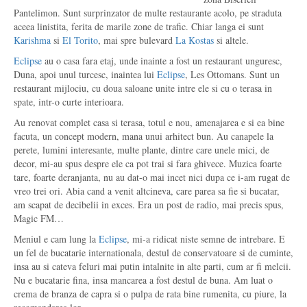
Pantelimon. Sunt surprinzator de multe restaurante acolo, pe straduta
aceea linistita, ferita de marile zone de trafic. Chiar langa ei sunt
Karishma
si
El Torito
, mai spre bulevard
La Kostas
si altele.
Eclipse
au o casa fara etaj, unde inainte a fost un restaurant unguresc,
Duna, apoi unul turcesc, inaintea lui
Eclipse
, Les Ottomans. Sunt un
restaurant mijlociu, cu doua saloane unite intre ele si cu o terasa in
spate, intr-o curte interioara.
Au renovat complet casa si terasa, totul e nou, amenajarea e si ea bine
facuta, un concept modern, mana unui arhitect bun. Au canapele la
perete, lumini interesante, multe plante, dintre care unele mici, de
decor, mi-au spus despre ele ca pot trai si fara ghivece. Muzica foarte
tare, foarte deranjanta, nu au dat-o mai incet nici dupa ce i-am rugat de
vreo trei ori. Abia cand a venit altcineva, care parea sa fie si bucatar,
am scapat de decibelii in exces. Era un post de radio, mai precis spus,
Magic FM…
Meniul e cam lung la
Eclipse
, mi-a ridicat niste semne de intrebare. E
un fel de bucatarie internationala, destul de conservatoare si de cuminte,
insa au si cateva feluri mai putin intalnite in alte parti, cum ar fi melcii.
Nu e bucatarie fina, insa mancarea a fost destul de buna. Am luat o
crema de branza de capra si o pulpa de rata bine rumenita, cu piure, la