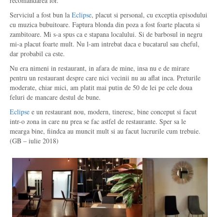
recomandarea lor.
Serviciul a fost bun la
Eclipse
, placut si personal, cu exceptia episodului
cu muzica bubuitoare. Faptura blonda din poza a fost foarte placuta si
zambitoare. Mi s-a spus ca e stapana localului. Si de barbosul in negru
mi-a placut foarte mult. Nu l-am intrebat daca e bucatarul sau cheful,
dar probabil ca este.
Nu era nimeni in restaurant, in afara de mine, insa nu e de mirare
pentru un restaurant despre care nici vecinii nu au aflat inca. Preturile
moderate, chiar mici, am platit mai putin de 50 de lei pe cele doua
feluri de mancare destul de bune.
Eclipse
e un restaurant nou, modern, tineresc, bine conceput si facut
intr-o zona in care nu prea se fac astfel de restaurante. Sper sa le
mearga bine, fiindca au muncit mult si au facut lucrurile cum trebuie.
(GB – iulie 2018)