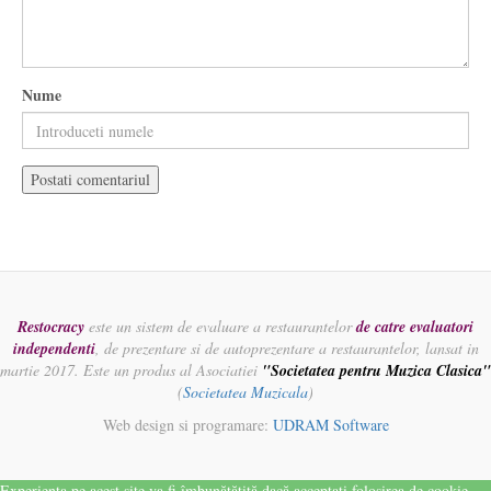
Nume
Restocracy
este un sistem de evaluare a restaurantelor
de catre evaluatori
independenti
, de prezentare si de autoprezentare a restaurantelor, lansat in
martie 2017. Este un produs al Asociatiei
"Societatea pentru Muzica Clasica"
(
Societatea Muzicala
)
Web design si programare:
UDRAM Software
Experiența pe acest site va fi îmbunătățită dacă acceptați folosirea de cookie-