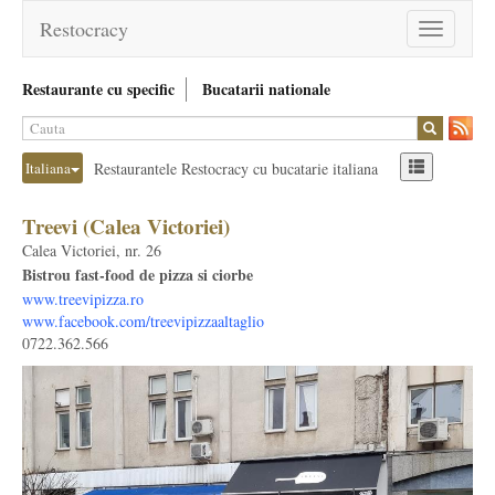
Restocracy
Toggle
navigation
Restaurante cu specific
Bucatarii nationale
Italiana
Restaurantele Restocracy cu bucatarie italiana
Treevi (Calea Victoriei)
Calea Victoriei, nr. 26
Bistrou fast-food de pizza si ciorbe
www.treevipizza.ro
www.facebook.com/treevipizzaaltaglio
0722.362.566