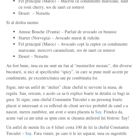
Fel principal (Maroc) – Macrou cu condimente marocane, naut
cu rosii cherry, sos de iaurt cu usturoi
Desert – Noisette
Si al doilea meniu:
Amuse Bouche (Franta) – Parfait de avocado cu busuioc
Starter (Norvegia) – Avocado murat & ridiche
Fel principal (Maroc) – Avocado copt la cuptor cu condimente
marocane, morcovi caramelizati, sos de iaurt cu usturoi
Desert – Noisette
Au fost bune, insa eu nu sunt un fan al “meniurilor mozaic”, din diverse
bucatarii, si nici al specificului “spicy”, in care se pune mult accent pe
condimente, pe excentricitatea sau pe combinatia lor.
Sigur, intr-un astfel de “atelier” chiar cheful te serveste la masa, de
regula. Sau, oricum, e acolo ca sa-ti explice foarte in detaliu ce bagi in
gura. Si sigur, cum cheful Constantin Turculet e un personaj foarte
placut si interesant si cu reflexul de client service probabil de cand s-a
nascut, mereu zambitor, am avut o seara placuta la
Say
. Fiindca da,
acum vad ca am uitat sa spun cum se cheama atelierul lui bistrou: Say!
Un astfel de meniu fix cu 4 feluri costa 100 de lei la cheful Constantin
Turculet –
Say
. Fara vinuri, pe care ti le iei separat, insa cu sugestiile