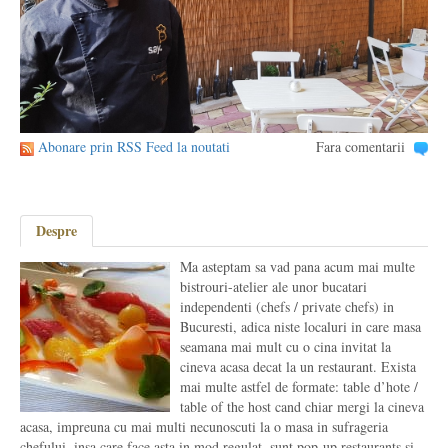
Abonare prin RSS Feed la noutati
Fara comentarii
Despre
Ma asteptam sa vad pana acum mai multe
bistrouri-atelier ale unor bucatari
independenti (chefs / private chefs) in
Bucuresti, adica niste localuri in care masa
seamana mai mult cu o cina invitat la
cineva acasa decat la un restaurant. Exista
mai multe astfel de formate: table d’hote /
table of the host cand chiar mergi la cineva
acasa, impreuna cu mai multi necunoscuti la o masa in sufrageria
chefului, insa care face asta in mod regulat, sunt pop-up restaurants si