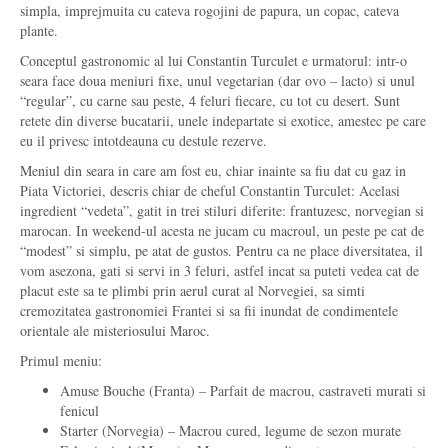
simpla, imprejmuita cu cateva rogojini de papura, un copac, cateva
plante.
Conceptul gastronomic al lui Constantin Turculet e urmatorul: intr-o
seara face doua meniuri fixe, unul vegetarian (dar ovo – lacto) si unul
“regular”, cu carne sau peste, 4 feluri fiecare, cu tot cu desert. Sunt
retete din diverse bucatarii, unele indepartate si exotice, amestec pe care
eu il privesc intotdeauna cu destule rezerve.
Meniul din seara in care am fost eu, chiar inainte sa fiu dat cu gaz in
Piata Victoriei, descris chiar de cheful Constantin Turculet: Acelasi
ingredient “vedeta”, gatit in trei stiluri diferite: frantuzesc, norvegian si
marocan. In weekend-ul acesta ne jucam cu macroul, un peste pe cat de
“modest” si simplu, pe atat de gustos. Pentru ca ne place diversitatea, il
vom asezona, gati si servi in 3 feluri, astfel incat sa puteti vedea cat de
placut este sa te plimbi prin aerul curat al Norvegiei, sa simti
cremozitatea gastronomiei Frantei si sa fii inundat de condimentele
orientale ale misteriosului Maroc.
Primul meniu:
Amuse Bouche (Franta) – Parfait de macrou, castraveti murati si
fenicul
Starter (Norvegia) – Macrou cured, legume de sezon murate