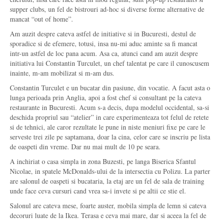
supper clubs, un fel de bistrouri ad-hoc si diverse forme alternative de
mancat “out of home”.
Am auzit despre cateva astfel de initiative si in Bucuresti, destul de
sporadice si de efemere, totusi, insa nu-mi aduc aminte sa fi mancat
intr-un astfel de loc pana acum. Asa ca, atunci cand am auzit despre
initiativa lui Constantin Turculet, un chef talentat pe care il cunoscusem
inainte, m-am mobilizat si m-am dus.
Constantin Turculet e un bucatar din pasiune, din vocatie. A facut asta o
lunga perioada prin Anglia, apoi a fost chef si consultant pe la cateva
restaurante in Bucuresti. Acum s-a decis, dupa modelul occidental, sa-si
deschida propriul sau “atelier” in care experimenteaza tot felul de retete
si de tehnici, ale caror rezultate le pune in niste meniuri fixe pe care le
serveste trei zile pe saptamana, doar la cina, celor care se inscriu pe lista
de oaspeti din vreme. Dar nu mai mult de 10 pe seara.
A inchiriat o casa simpla in zona Buzesti, pe langa Biserica Sfantul
Nicolae, in spatele McDonalds-ului de la intersectia cu Polizu. La parter
are salonul de oaspeti si bucataria, la etaj are un fel de sala de training
unde face ceva cursuri cand vrea sa-i invete si pe altii ce stie el.
Salonul are cateva mese, foarte auster, mobila simpla de lemn si cateva
decoruri luate de la Ikea. Terasa e ceva mai mare, dar si aceea la fel de