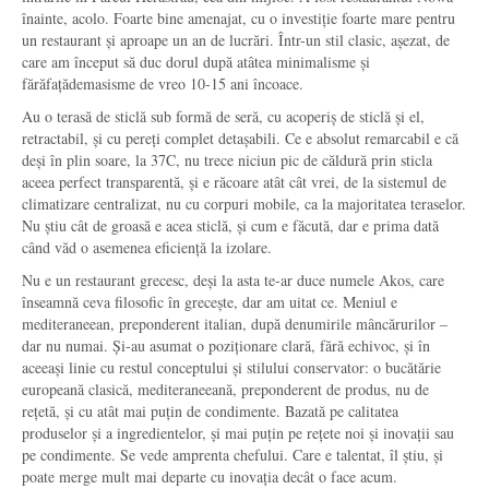
înainte, acolo. Foarte bine amenajat, cu o investiție foarte mare pentru
un restaurant și aproape un an de lucrări. Într-un stil clasic, așezat, de
care am început să duc dorul după atâtea minimalisme și
fărăfațădemasisme de vreo 10-15 ani încoace.
Au o terasă de sticlă sub formă de seră, cu acoperiș de sticlă și el,
retractabil, și cu pereți complet detașabili. Ce e absolut remarcabil e că
deși în plin soare, la 37C, nu trece niciun pic de căldură prin sticla
aceea perfect transparentă, și e răcoare atât cât vrei, de la sistemul de
climatizare centralizat, nu cu corpuri mobile, ca la majoritatea teraselor.
Nu știu cât de groasă e acea sticlă, și cum e făcută, dar e prima dată
când văd o asemenea eficiență la izolare.
Nu e un restaurant grecesc, deși la asta te-ar duce numele Akos, care
înseamnă ceva filosofic în grecește, dar am uitat ce. Meniul e
mediteraneean, preponderent italian, după denumirile mâncărurilor –
dar nu numai. Și-au asumat o poziționare clară, fără echivoc, și în
aceeași linie cu restul conceptului și stilului conservator: o bucătărie
europeană clasică, mediteraneeană, preponderent de produs, nu de
rețetă, și cu atât mai puțin de condimente. Bazată pe calitatea
produselor și a ingredientelor, și mai puțin pe rețete noi și inovații sau
pe condimente. Se vede amprenta chefului. Care e talentat, îl știu, și
poate merge mult mai departe cu inovația decât o face acum.