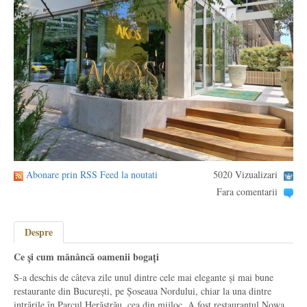
Abonare prin RSS Feed la noutati
5020 Vizualizari
Fara comentarii
Despre
Ce și cum mănâncă oamenii bogați
S-a deschis de câteva zile unul dintre cele mai elegante și mai bune
restaurante din București, pe Șoseaua Nordului, chiar la una dintre
intrările în Parcul Herăstrău, cea din mijloc. A fost restaurantul Nowa