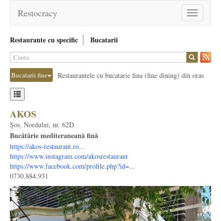
Restocracy
Toggle
navigation
Restaurante cu specific
Bucatarii
Bucatarii fine
Restaurantele cu bucatarie fina (fine dining) din oras
AKOS
Șos. Nordului, nr. 62D
Bucătărie mediteraneană fină
https://akos-restaurant.ro...
https://www.instagram.com/akosrestaurant
https://www.facebook.com/profile.php?id=...
0730.884.931