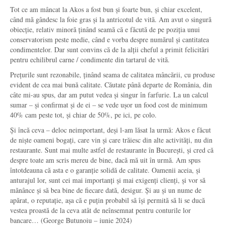
Tot ce am mâncat la Akos a fost bun și foarte bun, și chiar excelent,
când mă gândesc la foie gras și la antricotul de vită. Am avut o singură
obiecție, relativ minoră ținând seamă că e făcută de pe poziția unui
conservatorism peste medie, când e vorba despre numărul și cantitatea
condimentelor. Dar sunt convins că de la alții cheful a primit felicitări
pentru echilibrul carne / condimente din tartarul de vită.
Prețurile sunt rezonabile, ținând seama de calitatea mâncării, cu produse
evident de cea mai bună calitate. Căutate până departe de România, din
câte mi-au spus, dar am putut vedea și singur în farfurie. La un calcul
sumar – și confirmat și de ei – se vede ușor un food cost de minimum
40% cam peste tot, și chiar de 50%, pe ici, pe colo.
Și încă ceva – deloc neimportant, deși l-am lăsat la urmă: Akos e făcut
de niște oameni bogați, care vin și care trăiesc din alte activități, nu din
restaurante. Sunt mai multe astfel de restaurante în București, și cred că
despre toate am scris mereu de bine, dacă mă uit în urmă. Am spus
întotdeauna că asta e o garanție solidă de calitate. Oamenii aceia, și
anturajul lor, sunt cei mai importanți și mai exigenți clienți, și vor să
mănânce și să bea bine de fiecare dată, desigur. Și au și un nume de
apărat, o reputație, așa că e puțin probabil să își permită să li se ducă
vestea proastă de la ceva atât de neînsemnat pentru conturile lor
bancare… (George Butunoiu – iunie 2024)