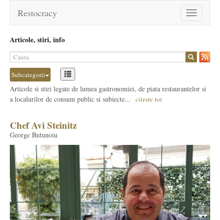
Restocracy
Toggle
navigation
Articole, stiri, info
Subcategorii
Articole si stiri legate de lumea gastronomiei, de piata restaurantelor si
a localurilor de consum public si subiecte...
citeste tot
Chef Avi Steinitz
George Butunoiu