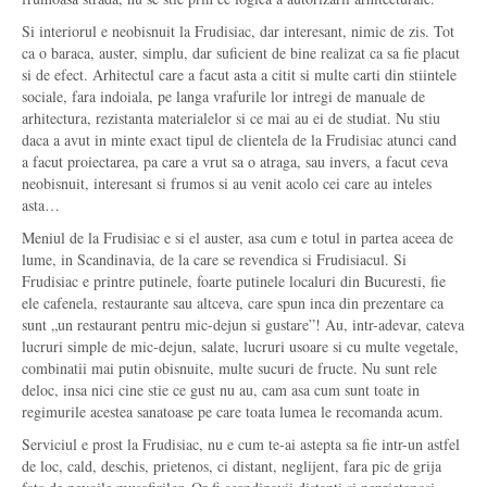
Si interiorul e neobisnuit la Frudisiac, dar interesant, nimic de zis. Tot
ca o baraca, auster, simplu, dar suficient de bine realizat ca sa fie placut
si de efect. Arhitectul care a facut asta a citit si multe carti din stiintele
sociale, fara indoiala, pe langa vrafurile lor intregi de manuale de
arhitectura, rezistanta materialelor si ce mai au ei de studiat. Nu stiu
daca a avut in minte exact tipul de clientela de la Frudisiac atunci cand
a facut proiectarea, pa care a vrut sa o atraga, sau invers, a facut ceva
neobisnuit, interesant si frumos si au venit acolo cei care au inteles
asta…
Meniul de la Frudisiac e si el auster, asa cum e totul in partea aceea de
lume, in Scandinavia, de la care se revendica si Frudisiacul. Si
Frudisiac e printre putinele, foarte putinele localuri din Bucuresti, fie
ele cafenela, restaurante sau altceva, care spun inca din prezentare ca
sunt „un restaurant pentru mic-dejun si gustare”! Au, intr-adevar, cateva
lucruri simple de mic-dejun, salate, lucruri usoare si cu multe vegetale,
combinatii mai putin obisnuite, multe sucuri de fructe. Nu sunt rele
deloc, insa nici cine stie ce gust nu au, cam asa cum sunt toate in
regimurile acestea sanatoase pe care toata lumea le recomanda acum.
Serviciul e prost la Frudisiac, nu e cum te-ai astepta sa fie intr-un astfel
de loc, cald, deschis, prietenos, ci distant, neglijent, fara pic de grija