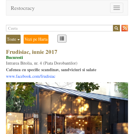
Restocracy
Toggle
navigation
Toate
Vezi pe Harta
Frudisiac, iunie 2017
Bucuresti
Intrarea Bitolia, nr. 4 (Piata Dorobantilor)
Cafenea cu specific scandinav, sandviciuri si salate
www.facebook.com/frudisiac