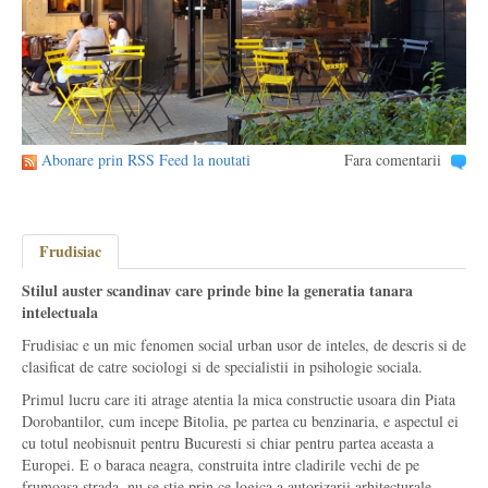
Abonare prin RSS Feed la noutati
Fara comentarii
Frudisiac
Stilul auster scandinav care prinde bine la generatia tanara
intelectuala
Frudisiac e un mic fenomen social urban usor de inteles, de descris si de
clasificat de catre sociologi si de specialistii in psihologie sociala.
Primul lucru care iti atrage atentia la mica constructie usoara din Piata
Dorobantilor, cum incepe Bitolia, pe partea cu benzinaria, e aspectul ei
cu totul neobisnuit pentru Bucuresti si chiar pentru partea aceasta a
Europei. E o baraca neagra, construita intre cladirile vechi de pe
frumoasa strada, nu se stie prin ce logica a autorizarii arhitecturale.