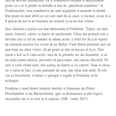
fata de nevoile musafirilor. Or fi scandinavii distanti si neprietenosi,
poate ca s-or fi gandit sa includa si asta in „specificul scandinav” al
Frudisiacului, insa scandinavii nu sunt neglijenti si neatenti la detalii.
Dar poate ca sunt altfel cu cei care sunt de-ai casei, si tocmai, ca nu le-o
fi placut de noi si au transmis un semnal ca sa nu mai venim…
Insa clientela e partea cea mai interesanta la Frudisiac. Tineri, cei mai
multi, linistiti, calmi, cu figuri de intelectuali. Chiar din primele zile a
devenit clar ce fel de oamnei se aduna acolo, e felul lor de a se separa
de clientela marilor lor vecini de pe Beller. Unul dintre prietenii mei cei
mai buni sta chiar vizavi, de pe geam se uita in fiecare zi la ei. Tare
mirat a fost sa ii vada acolo, inca de la primele ore ale diminetii, si sa
nu auda rasete isterice, povestiri in gura mare, nici macar chicoteli. Pe
unii ii vede citind carti, din acelea, pe hartie si cu coperti. Stau si citesc,
cu o cafea in fata, si cate jumatate de ceas, sau chiar mai mult. Si toti
vin cu bicicletele, evident, e aproape o regula la Frudisiac sa fii
ecologist.
Frudisiac e unul dintre locurile insolite si frumoase ale Pietei
Dorobantilor si ale Bucurestiului, sper sa desluseasca si altii logica
succesului sau si sa vrea sa il copieze. (GB – iunie 2017)