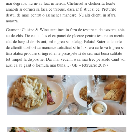
mai degraba, nu m-au luat in serios. Chelnerul si chelnerita foarte
amabili si dornici sa faca ce trebuie, daca ar fi stiut si ce. Preturile
destul de mari pentru o asemenea mancare. Nu alti clienti in afara
noastra.
Gramont Cuisine & Wine sunt inca in faza de testare si de asezare, abia
au deschis. De ce au ales ei ca punct de plecare pentru testare un meniu
atat de lung si de riscant, mi-e greu sa inteleg. Palatul Suter e departe
de clientii doritori sa manance sofisticat si in lux, asa ca le va fi greu sa
tina atatea produse si ingrediente proaspete si de cea mai buna calitate
tot timpul la dispozitie. Dar mai vedem, o sa mai trec pe acolo cand voi
auzi ca au gasit o formula mai buna… (GB – februarie 2019)