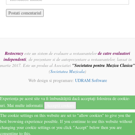
Restocracy
este un sistem de evaluare a restaurantelor
de catre evaluatori
independenti
, de prezentare si de autoprezentare a restaurantelor, lansat in
martie 2017. Este un produs al Asociatiei
"Societatea pentru Muzica Clasica"
(
Societatea Muzicala
)
Web design si programare:
UDRAM Software
Experiența pe acest site va fi îmbunătățită dacă acceptați folosirea de cookie-
uri.
Mai multe informatii
Acceptă cookies
The cookie settings on this website are set to "allow cookies" to give you the
best browsing experience possible. If you continue to use this website without
changing your cookie settings or you click "Accept" below then you are
consenting to this.