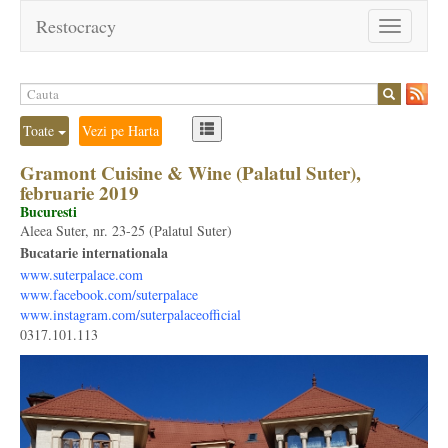
Restocracy
Toggle
navigation
Toate
Vezi pe Harta
Gramont Cuisine & Wine (Palatul Suter),
februarie 2019
Bucuresti
Aleea Suter, nr. 23-25 (Palatul Suter)
Bucatarie internationala
www.suterpalace.com
www.facebook.com/suterpalace
www.instagram.com/suterpalaceofficial
0317.101.113