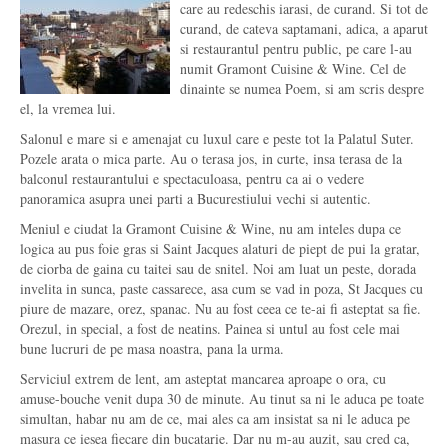
care au redeschis iarasi, de curand. Si tot de
curand, de cateva saptamani, adica, a aparut
si restaurantul pentru public, pe care l-au
numit Gramont Cuisine & Wine. Cel de
dinainte se numea Poem, si am scris despre
el, la vremea lui.
Salonul e mare si e amenajat cu luxul care e peste tot la Palatul Suter.
Pozele arata o mica parte. Au o terasa jos, in curte, insa terasa de la
balconul restaurantului e spectaculoasa, pentru ca ai o vedere
panoramica asupra unei parti a Bucurestiului vechi si autentic.
Meniul e ciudat la Gramont Cuisine & Wine, nu am inteles dupa ce
logica au pus foie gras si Saint Jacques alaturi de piept de pui la gratar,
de ciorba de gaina cu taitei sau de snitel. Noi am luat un peste, dorada
invelita in sunca, paste cassarece, asa cum se vad in poza, St Jacques cu
piure de mazare, orez, spanac. Nu au fost ceea ce te-ai fi asteptat sa fie.
Orezul, in special, a fost de neatins. Painea si untul au fost cele mai
bune lucruri de pe masa noastra, pana la urma.
Serviciul extrem de lent, am asteptat mancarea aproape o ora, cu
amuse-bouche venit dupa 30 de minute. Au tinut sa ni le aduca pe toate
simultan, habar nu am de ce, mai ales ca am insistat sa ni le aduca pe
masura ce iesea fiecare din bucatarie. Dar nu m-au auzit, sau cred ca,