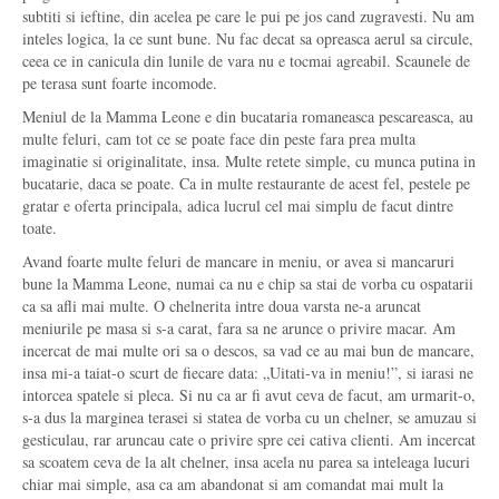
subtiti si ieftine, din acelea pe care le pui pe jos cand zugravesti. Nu am
inteles logica, la ce sunt bune. Nu fac decat sa opreasca aerul sa circule,
ceea ce in canicula din lunile de vara nu e tocmai agreabil. Scaunele de
pe terasa sunt foarte incomode.
Meniul de la Mamma Leone e din bucataria romaneasca pescareasca, au
multe feluri, cam tot ce se poate face din peste fara prea multa
imaginatie si originalitate, insa. Multe retete simple, cu munca putina in
bucatarie, daca se poate. Ca in multe restaurante de acest fel, pestele pe
gratar e oferta principala, adica lucrul cel mai simplu de facut dintre
toate.
Avand foarte multe feluri de mancare in meniu, or avea si mancaruri
bune la Mamma Leone, numai ca nu e chip sa stai de vorba cu ospatarii
ca sa afli mai multe. O chelnerita intre doua varsta ne-a aruncat
meniurile pe masa si s-a carat, fara sa ne arunce o privire macar. Am
incercat de mai multe ori sa o descos, sa vad ce au mai bun de mancare,
insa mi-a taiat-o scurt de fiecare data: „Uitati-va in meniu!”, si iarasi ne
intorcea spatele si pleca. Si nu ca ar fi avut ceva de facut, am urmarit-o,
s-a dus la marginea terasei si statea de vorba cu un chelner, se amuzau si
gesticulau, rar aruncau cate o privire spre cei cativa clienti. Am incercat
sa scoatem ceva de la alt chelner, insa acela nu parea sa inteleaga lucuri
chiar mai simple, asa ca am abandonat si am comandat mai mult la