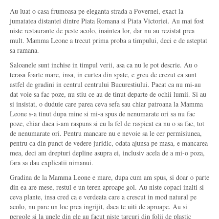
Au luat o casa frumoasa pe eleganta strada a Povernei, exact la
jumatatea distantei dintre Piata Romana si Piata Victoriei. Au mai fost
niste restaurante de peste acolo, inaintea lor, dar nu au rezistat prea
mult. Mamma Leone a trecut prima proba a timpului, deci e de asteptat
sa ramana.
Saloanele sunt inchise in timpul verii, asa ca nu le pot descrie. Au o
terasa foarte mare, insa, in curtea din spate, e greu de crezut ca sunt
astfel de gradini in centrul centrului Bucurestiului. Pacat ca nu mi-au
dat voie sa fac poze, nu stiu ce au de tinut departe de ochii lumii. Si au
si insistat, o duduie care parea ceva sefa sau chiar patroana la Mamma
Leone s-a tinut dupa mine si mi-a spus de nenumarate ori sa nu fac
poze, chiar daca i-am raspuns si eu la fel de raspicat ca nu o sa fac, tot
de nenumarate ori. Pentru mancare nu e nevoie sa le cer permisiunea,
pentru ca din punct de vedere juridic, odata ajunsa pe masa, e mancarea
mea, deci am drepturi depline asupra ei, inclusiv acela de a mi-o poza,
fara sa dau explicatii nimanui.
Gradina de la Mamma Leone e mare, dupa cum am spus, si doar o parte
din ea are mese, restul e un teren aproape gol. Au niste copaci inalti si
ceva plante, insa cred ca e verdeata care a crescut in mod natural pe
acolo, nu pare un loc prea ingrijit, daca te uiti de aproape. Au si
pergole si la unele din ele au facut niste tarcuri din folii de plastic