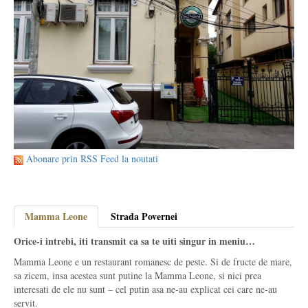
Abonare prin RSS Feed la noutati
Mamma Leone
Strada Povernei
Orice-i intrebi, iti transmit ca sa te uiti singur in meniu…
Mamma Leone e un restaurant romanesc de peste. Si de fructe de mare,
sa zicem, insa acestea sunt putine la Mamma Leone, si nici prea
interesati de ele nu sunt – cel putin asa ne-au explicat cei care ne-au
servit.