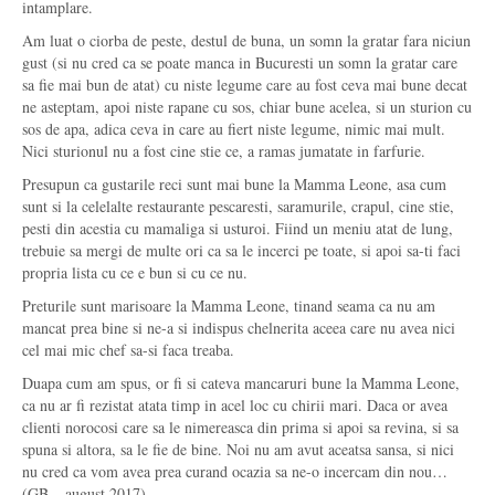
intamplare.
Am luat o ciorba de peste, destul de buna, un somn la gratar fara niciun
gust (si nu cred ca se poate manca in Bucuresti un somn la gratar care
sa fie mai bun de atat) cu niste legume care au fost ceva mai bune decat
ne asteptam, apoi niste rapane cu sos, chiar bune acelea, si un sturion cu
sos de apa, adica ceva in care au fiert niste legume, nimic mai mult.
Nici sturionul nu a fost cine stie ce, a ramas jumatate in farfurie.
Presupun ca gustarile reci sunt mai bune la Mamma Leone, asa cum
sunt si la celelalte restaurante pescaresti, saramurile, crapul, cine stie,
pesti din acestia cu mamaliga si usturoi. Fiind un meniu atat de lung,
trebuie sa mergi de multe ori ca sa le incerci pe toate, si apoi sa-ti faci
propria lista cu ce e bun si cu ce nu.
Preturile sunt marisoare la Mamma Leone, tinand seama ca nu am
mancat prea bine si ne-a si indispus chelnerita aceea care nu avea nici
cel mai mic chef sa-si faca treaba.
Duapa cum am spus, or fi si cateva mancaruri bune la Mamma Leone,
ca nu ar fi rezistat atata timp in acel loc cu chirii mari. Daca or avea
clienti norocosi care sa le nimereasca din prima si apoi sa revina, si sa
spuna si altora, sa le fie de bine. Noi nu am avut aceatsa sansa, si nici
nu cred ca vom avea prea curand ocazia sa ne-o incercam din nou…
(GB – august 2017)