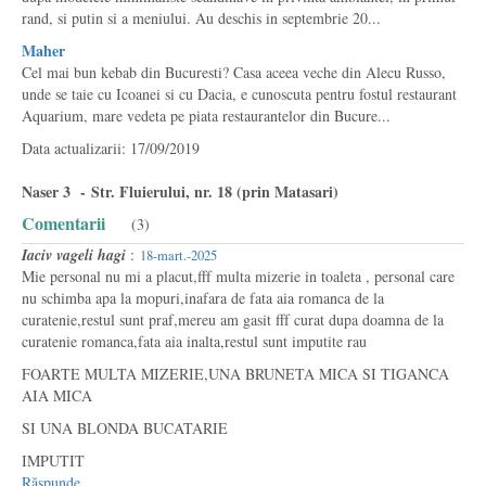
rand, si putin si a meniului. Au deschis in septembrie 20...
Maher
Cel mai bun kebab din Bucuresti? Casa aceea veche din Alecu Russo,
unde se taie cu Icoanei si cu Dacia, e cunoscuta pentru fostul restaurant
Aquarium, mare vedeta pe piata restaurantelor din Bucure...
Data actualizarii: 17/09/2019
Naser 3 - Str. Fluierului, nr. 18 (prin Matasari)
Comentarii
(3)
Iaciv vageli hagi
:
18-mart.-2025
Mie personal nu mi a placut,fff multa mizerie in toaleta , personal care
nu schimba apa la mopuri,inafara de fata aia romanca de la
curatenie,restul sunt praf,mereu am gasit fff curat dupa doamna de la
curatenie romanca,fata aia inalta,restul sunt imputite rau
FOARTE MULTA MIZERIE,UNA BRUNETA MICA SI TIGANCA
AIA MICA
SI UNA BLONDA BUCATARIE
IMPUTIT
Răspunde