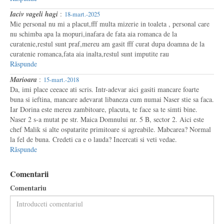
Iaciv vageli hagi
:
18-mart.-2025
Mie personal nu mi a placut,fff multa mizerie in toaleta , personal care
nu schimba apa la mopuri,inafara de fata aia romanca de la
curatenie,restul sunt praf,mereu am gasit fff curat dupa doamna de la
curatenie romanca,fata aia inalta,restul sunt imputite rau
Răspunde
Marioara
:
15-mart.-2018
Da, imi place ceeace ati scris. Intr-adevar aici gasiti mancare foarte
buna si ieftina, mancare adevarat libaneza cum numai Naser stie sa faca.
Iar Dorina este mereu zambitoare, placuta, te face sa te simti bine.
Naser 2 s-a mutat pe str. Maica Domnului nr. 5 B, sector 2. Aici este
chef Malik si alte ospatarite primitoare si agreabile. Mabcarea? Normal
la fel de buna. Credeti ca e o lauda? Incercati si veti vedae.
Răspunde
Comentarii
Comentariu