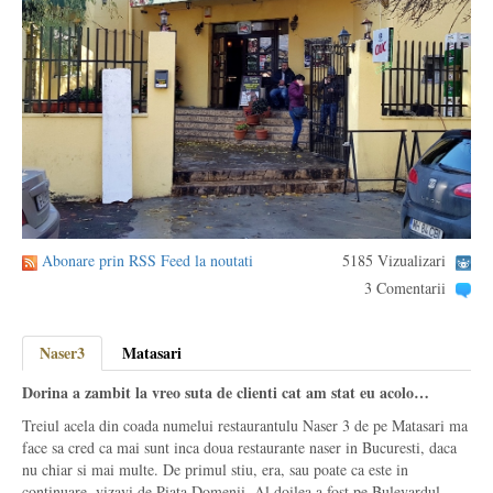
Abonare prin RSS Feed la noutati
5185 Vizualizari
3 Comentarii
Naser3
Matasari
Dorina a zambit la vreo suta de clienti cat am stat eu acolo…
Treiul acela din coada numelui restaurantulu Naser 3 de pe Matasari ma
face sa cred ca mai sunt inca doua restaurante naser in Bucuresti, daca
nu chiar si mai multe. De primul stiu, era, sau poate ca este in
continuare, vizavi de Piata Domenii. Al doilea a fost pe Bulevardul