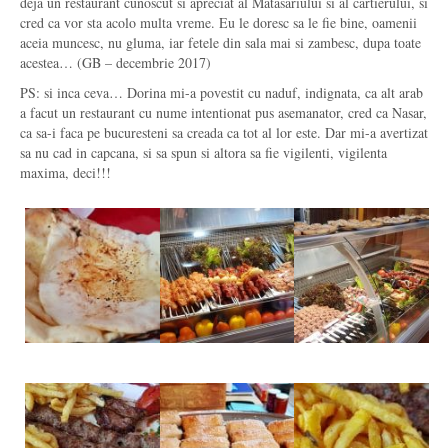
deja un restaurant cunoscut si apreciat al Matasariului si al cartierului, si
cred ca vor sta acolo multa vreme. Eu le doresc sa le fie bine, oamenii
aceia muncesc, nu gluma, iar fetele din sala mai si zambesc, dupa toate
acestea… (GB – decembrie 2017)
PS: si inca ceva… Dorina mi-a povestit cu naduf, indignata, ca alt arab
a facut un restaurant cu nume intentionat pus asemanator, cred ca Nasar,
ca sa-i faca pe bucuresteni sa creada ca tot al lor este. Dar mi-a avertizat
sa nu cad in capcana, si sa spun si altora sa fie vigilenti, vigilenta
maxima, deci!!!