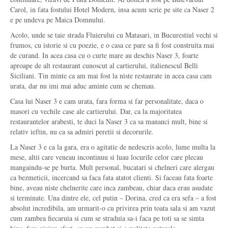
Carol, in fata fostului Hotel Modern, insa acum scrie pe site ca Naser 2
e pe undeva pe Maica Domnului.
Acolo, unde se taie strada Fluierului cu Matasari, in Bucurestiul vechi si
frumos, cu istorie si cu poezie, e o casa ce pare sa fi fost construita mai
de curand. In acea casa cu o curte mare au deschis Naser 3, foarte
aproape de alt restaurant cunoscut al cartierului, italienescul Belli
Siciliani. Tin minte ca am mai fost la niste restaurate in acea casa cam
urata, dar nu imi mai aduc aminte cum se chemau.
Casa lui Naser 3 e cam urata, fara forma si far personalitate, daca o
masori cu vechile case ale cartierului. Dar, ca la majoritatea
restaurantelor arabesti, te duci la Naser 3 ca sa mananci mult, bine si
relativ ieftin, nu ca sa admiri peretii si decorurile.
La Naser 3 e ca la gara, era o agitatie de nedescris acolo, lume multa la
mese, altii care veneau incontinuu si luau locurile celor care plecau
mangaindu-se pe burta. Mult personal, bucatari si chelneri care alergau
ca bezmeticii, incercand sa faca fata atatot clienti. Si faceau fata foarte
bine, aveau niste chelnerite care inca zambeau, chiar daca erau asudate
si terminate. Una dintre ele, cel putin – Dorina, cred ca era sefa – a fost
absolut incredibila, am urmarit-o cu privirea prin toata sala si am vazut
cum zambea fiecaruia si cum se straduia sa-i faca pe toti sa se simta