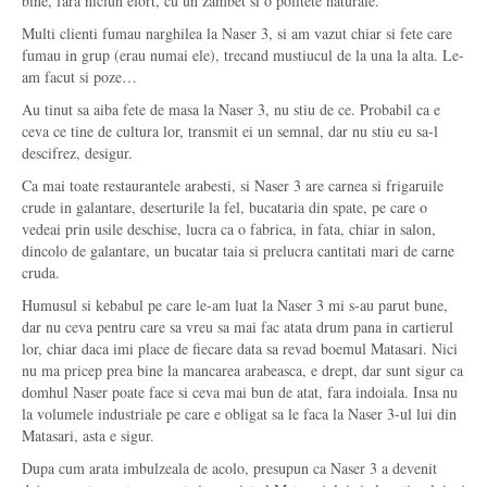
bine, fara niciun efort, cu un zambet si o politete naturale.
Multi clienti fumau narghilea la Naser 3, si am vazut chiar si fete care
fumau in grup (erau numai ele), trecand mustiucul de la una la alta. Le-
am facut si poze…
Au tinut sa aiba fete de masa la Naser 3, nu stiu de ce. Probabil ca e
ceva ce tine de cultura lor, transmit ei un semnal, dar nu stiu eu sa-l
descifrez, desigur.
Ca mai toate restaurantele arabesti, si Naser 3 are carnea si frigaruile
crude in galantare, deserturile la fel, bucataria din spate, pe care o
vedeai prin usile deschise, lucra ca o fabrica, in fata, chiar in salon,
dincolo de galantare, un bucatar taia si prelucra cantitati mari de carne
cruda.
Humusul si kebabul pe care le-am luat la Naser 3 mi s-au parut bune,
dar nu ceva pentru care sa vreu sa mai fac atata drum pana in cartierul
lor, chiar daca imi place de fiecare data sa revad boemul Matasari. Nici
nu ma pricep prea bine la mancarea arabeasca, e drept, dar sunt sigur ca
domhul Naser poate face si ceva mai bun de atat, fara indoiala. Insa nu
la volumele industriale pe care e obligat sa le faca la Naser 3-ul lui din
Matasari, asta e sigur.
Dupa cum arata imbulzeala de acolo, presupun ca Naser 3 a devenit