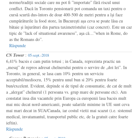
norme/tradiții sociale care nu pot fi ”importate” fără riscul unui
conflict. Dacă în Toronto pensionarii pot comanda un taxi pentru o
cursă scurtă dus-întors de doar 400-500 de metri pentru a își face
cumpărăturile la food store, în București așa ceva se poate lăsa cu
bătaie și înjurături din partea taximetristului (caz concret). Este un caz
tipic de ”lack of situational awareness”, așa că…”when in Rome, do
as the Romans do”.
Răspunde
CN Tower
:
05-sept.-2018
6,41% bacsis e cam putin totusi ; in Canada, reprezinta practic un
„mesaj” de repros adresat chelnerului pentru o servire de „doi lei”. In
Toronto, in general, se lasa cam 10% pentru un serviciu
acceptabil/mediocru, 15% pentru unul bun si 20% pentru foarte
bun/excelent. Evident, depinde si de tipul de consumatie, de cat de mult
a „alergat” chelnerul (1 persoana vs. grup mare de persoane etc). Am
constatat insa din vacantele prin Europa ca europenii lasa bacsis mult
mai mic decat nord-americanii, poate salariile minime in UE sunt ceva
mai mari decat in SUA/Canada, iar costul vietii mai scazut (i.e. sistemul
medical, invatamantul, transportul public etc, de la gratuit catre foarte
ieftin).
Răspunde