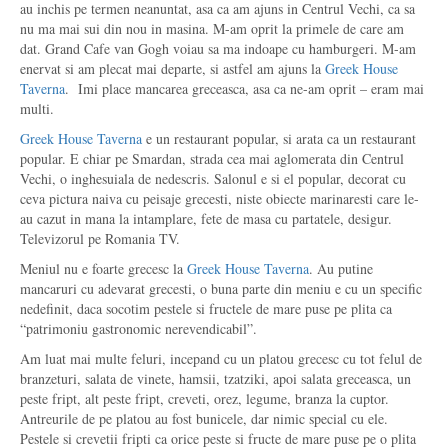
au inchis pe termen neanuntat, asa ca am ajuns in Centrul Vechi, ca sa
nu ma mai sui din nou in masina. M-am oprit la primele de care am
dat. Grand Cafe van Gogh voiau sa ma indoape cu hamburgeri. M-am
enervat si am plecat mai departe, si astfel am ajuns la
Greek House
Taverna
. Imi place mancarea greceasca, asa ca ne-am oprit – eram mai
multi.
Greek House Taverna
e un restaurant popular, si arata ca un restaurant
popular. E chiar pe Smardan, strada cea mai aglomerata din Centrul
Vechi, o inghesuiala de nedescris. Salonul e si el popular, decorat cu
ceva pictura naiva cu peisaje grecesti, niste obiecte marinaresti care le-
au cazut in mana la intamplare, fete de masa cu partatele, desigur.
Televizorul pe Romania TV.
Meniul nu e foarte grecesc la
Greek House Taverna
. Au putine
mancaruri cu adevarat grecesti, o buna parte din meniu e cu un specific
nedefinit, daca socotim pestele si fructele de mare puse pe plita ca
“patrimoniu gastronomic nerevendicabil”.
Am luat mai multe feluri, incepand cu un platou grecesc cu tot felul de
branzeturi, salata de vinete, hamsii, tzatziki, apoi salata greceasca, un
peste fript, alt peste fript, creveti, orez, legume, branza la cuptor.
Antreurile de pe platou au fost bunicele, dar nimic special cu ele.
Pestele si crevetii fripti ca orice peste si fructe de mare puse pe o plita