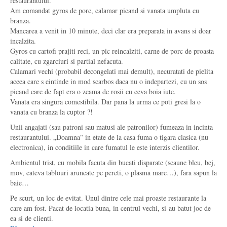
restaurantului.
Am comandat gyros de porc, calamar picand si vanata umpluta cu
branza.
Mancarea a venit in 10 minute, deci clar era preparata in avans si doar
incalzita.
Gyros cu cartofi prajiti reci, un pic reincalziti, carne de porc de proasta
calitate, cu zgarciuri si partial nefacuta.
Calamari vechi (probabil decongelati mai demult), necuratati de pielita
aceea care s eintinde in mod scarbos daca nu o indepartezi, cu un sos
picand care de fapt era o zeama de rosii cu ceva boia iute.
Vanata era singura comestibila. Dar pana la urma ce poti gresi la o
vanata cu branza la cuptor ?!
Unii angajati (sau patroni sau matusi ale patronilor) fumeaza in incinta
restaurantului. „Doamna” in etate de la casa fuma o tigara clasica (nu
electronica), in conditiile in care fumatul le este interzis clientilor.
Ambientul trist, cu mobila facuta din bucati disparate (scaune bleu, bej,
mov, cateva tablouri aruncate pe pereti, o plasma mare…), fara sapun la
baie…
Pe scurt, un loc de evitat. Unul dintre cele mai proaste restaurante la
care am fost. Pacat de locatia buna, in centrul vechi, si-au batut joc de
ea si de clienti.