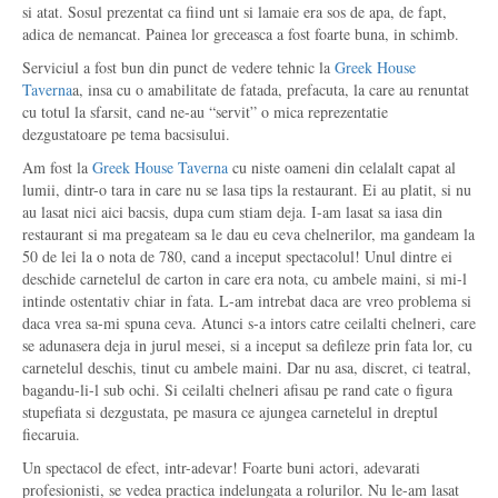
si atat. Sosul prezentat ca fiind unt si lamaie era sos de apa, de fapt,
adica de nemancat. Painea lor greceasca a fost foarte buna, in schimb.
Serviciul a fost bun din punct de vedere tehnic la
Greek House
Taverna
a, insa cu o amabilitate de fatada, prefacuta, la care au renuntat
cu totul la sfarsit, cand ne-au “servit” o mica reprezentatie
dezgustatoare pe tema bacsisului.
Am fost la
Greek House Taverna
cu niste oameni din celalalt capat al
lumii, dintr-o tara in care nu se lasa tips la restaurant. Ei au platit, si nu
au lasat nici aici bacsis, dupa cum stiam deja. I-am lasat sa iasa din
restaurant si ma pregateam sa le dau eu ceva chelnerilor, ma gandeam la
50 de lei la o nota de 780, cand a inceput spectacolul! Unul dintre ei
deschide carnetelul de carton in care era nota, cu ambele maini, si mi-l
intinde ostentativ chiar in fata. L-am intrebat daca are vreo problema si
daca vrea sa-mi spuna ceva. Atunci s-a intors catre ceilalti chelneri, care
se adunasera deja in jurul mesei, si a inceput sa defileze prin fata lor, cu
carnetelul deschis, tinut cu ambele maini. Dar nu asa, discret, ci teatral,
bagandu-li-l sub ochi. Si ceilalti chelneri afisau pe rand cate o figura
stupefiata si dezgustata, pe masura ce ajungea carnetelul in dreptul
fiecaruia.
Un spectacol de efect, intr-adevar! Foarte buni actori, adevarati
profesionisti, se vedea practica indelungata a rolurilor. Nu le-am lasat