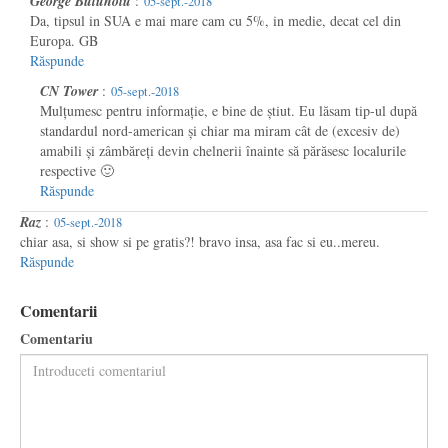
George Butunoiu
:
05-sept.-2018
Da, tipsul in SUA e mai mare cam cu 5%, in medie, decat cel din
Europa. GB
Răspunde
CN Tower
:
05-sept.-2018
Mulțumesc pentru informație, e bine de știut. Eu lăsam tip-ul după
standardul nord-american și chiar ma miram cât de (excesiv de)
amabili și zâmbăreți devin chelnerii înainte să părăsesc localurile
respective 🙂
Răspunde
Raz
:
05-sept.-2018
chiar asa, si show si pe gratis?! bravo insa, asa fac si eu..mereu.
Răspunde
Comentarii
Comentariu