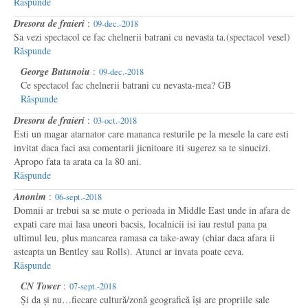
Răspunde
Dresoru de fraieri
:
09-dec.-2018
Sa vezi spectacol ce fac chelnerii batrani cu nevasta ta.(spectacol vesel)
Răspunde
George Butunoiu
:
09-dec.-2018
Ce spectacol fac chelnerii batrani cu nevasta-mea? GB
Răspunde
Dresoru de fraieri
:
03-oct.-2018
Esti un magar atarnator care mananca resturile pe la mesele la care esti
invitat daca faci asa comentarii jicnitoare iti sugerez sa te sinucizi.
Apropo fata ta arata ca la 80 ani.
Răspunde
Anonim
:
06-sept.-2018
Domnii ar trebui sa se mute o perioada in Middle East unde in afara de
expati care mai lasa uneori bacsis, localnicii isi iau restul pana pa
ultimul leu, plus mancarea ramasa ca take-away (chiar daca afara ii
asteapta un Bentley sau Rolls). Atunci ar invata poate ceva.
Răspunde
CN Tower
:
07-sept.-2018
Și da și nu…fiecare cultură/zonă geografică își are propriile sale