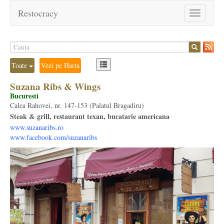
Restocracy
Toggle
navigation
Toate
Vezi pe Harta
Suzana Ribs & Wings
Bucuresti
Calea Rahovei, nr. 147-153 (Palatul Bragadiru)
Steak & grill, restaurant texan, bucatarie americana
www.suzanaribs.ro
www.facebook.com/suzanaribs