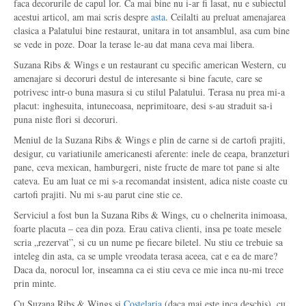
faca decorurile de capul lor. Ca mai bine nu i-ar fi lasat, nu e subiectul
acestui articol, am mai scris despre
asta
. Ceilalti au preluat amenajarea
clasica a Palatului bine restaurat, unitara in tot ansamblul, asa cum bine
se vede in poze. Doar la terase le-au dat mana ceva mai libera.
Suzana Ribs & Wings e un restaurant cu specific american Western, cu
amenajare si decoruri destul de interesante si bine facute, care se
potrivesc intr-o buna masura si cu stilul Palatului. Terasa nu prea mi-a
placut: inghesuita, intunecoasa, neprimitoare, desi s-au straduit sa-i
puna niste flori si decoruri.
Meniul de la Suzana Ribs & Wings e plin de carne si de cartofi prajiti,
desigur, cu variatiunile americanesti aferente: inele de ceapa, branzeturi
pane, ceva mexican, hamburgeri, niste fructe de mare tot pane si alte
cateva. Eu am luat ce mi s-a recomandat insistent, adica niste coaste cu
cartofi prajiti. Nu mi s-au parut cine stie ce.
Serviciul a fost bun la Suzana Ribs & Wings, cu o chelnerita inimoasa,
foarte placuta – cea din poza. Erau cativa clienti, insa pe toate mesele
scria „rezervat”, si cu un nume pe fiecare biletel. Nu stiu ce trebuie sa
inteleg din asta, ca se umple vreodata terasa aceea, cat e ea de mare?
Daca da, norocul lor, inseamna ca ei stiu ceva ce mie inca nu-mi trece
prin minte.
Cu Suzana Ribs & Wings si
Costelaria
(daca mai este inca deschis), cu