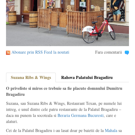
Abonare prin RSS Feed la noutati
Fara comentarii
Suzana Ribs & Wings
Rahova Palatului Bragadiru
O priveliste si miros ce trebuie sa fie placute domnului Dumitru
Bragadiru
Suzana, sau Suzana Ribs & Wings, Restaurant Texan, pe numele lui
intreg, e unul dintre cele patru restaurante de la Palatul Bragadiru –
daca nu punem la socoteala si
Beraria Germana Bucuresti
, care e
alaturi.
Cei de la Palatul Bragadiru i-au lasat doar pe baietii de la
Mahala
sa