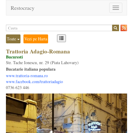
Restocracy
Toggle
navigation
Toate
Vezi pe Harta
Trattoria Adagio-Romana
Bucuresti
Str. Tache Ionescu, nr. 29 (Piata Lahovary)
Bucatarie italiana populara
www.trattoria-romana.ro
www.facebook.com/trattoriadagio
0736 623 446