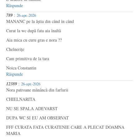
Răspunde
789
:
26-apr.-2026
MANANC pe la ăștia din când în când
Curat la wc după fata aia înaltă
Aia mica cu curu gras e nora ??
Chelnerițe
Cam primitiva de la tara
Noica Constantin
Răspunde
12389
:
26-apr.-2026
Nora patroane mănâncă din farfurii
CHIELNARITA
NU SE SPALA ADEVARST
DUPA WC SI EU AM OBSERVAT
FFF CURATA FATA CURATENIE CARE A PLECAT DOAMNA
MARIA