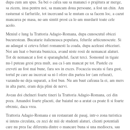
dupa cum am spus. Sa bei o cafea sau sa mananci o prajitura ar merge,
sa zicem, insa pentru noi, sa mancam doua persoane, a fost un chin. Am
rasturnat si farfuriile, tot incercand sa le mutam ca sa facem loc, a cazut
mancarea pe masa, ne-am simtit prost ca le-am murdarit toate cele
acolo.
Meniul e lung la Trattoria Adagio-Romana, dupa cunoscutul obicei
bucurestean. Bucatarie italieneasca populara, felurile arhicunoscute. Si
au adaugat si ceteva feluri romanesti la coada, dupa aceleasi obiceiuri.
Noi am luat o burrata bunicica, avand niste rosii de nemancat alaturi.
Tot de nemancat a fost si sparanghelul, facut terci. Somonul in tigaie
nu-l puteau gresi prea mult, asa ca l-am mancat pe tot. Pastele cu
creveti au fost mai bune, fara sos in exces. Focaccia uscata si fara gust,
tortul pe care au incercat sa ni-l ofere din partea lor (am refuzat),
vazandu-ne deja suparati, a fost bun. Nu am baut cafeaua la ei, am mers
in alta parte, eram deja plini de nervi.
Aveau doi chelneri foarte tineri la Trattoria Adagio-Romana, cei din
poza. Amandoi foarte placuti, dar baiatul ne-a aratat ca poate fi si foarte
obrznic, daca vrea.
Trattoria Adagio-Romana e un restaurant de pasaj, intr-o zona turistica
si intens circulata, cu zeci de mii de studenti alaturi, clienti potentiali
care nu prea fac diferenta dintre o mancare buna si una mediocra, sau