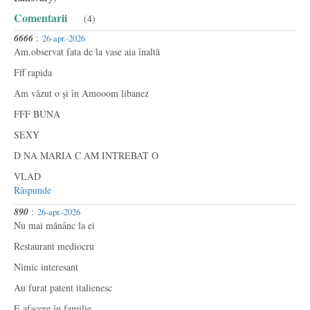
Comentarii
(4)
6666
:
26-apr.-2026
Am.observat fata de la vase aia înaltă
Fff rapida
Am văzut o și în Amooom libanez
FFF BUNA
SEXY
D NA MARIA C AM INTREBAT O
VLAD
Răspunde
890
:
26-apr.-2026
Nu mai mănânc la ei
Restaurant mediocru
Nimic interesant
Au furat patent italienesc
E afacere în familie