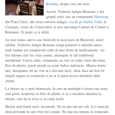
Romana
, despre care am scris.
Acesta, Trattoria Adagio-Romana, e din
grupul celor care au restaurantul
Horoscop
din Piata Unirii, alte doua trattoria Adagio,
cea de pe Stirbei Voda
, la
Cismigiu, vizavi de Conservator, si inca una langa Camera de Comert a
Romaniei. Si poate ca si altele.
Au mai ramas cateva case boieresti in acea parte de Bucuresti, unele
celebre. Trattoria Adagio-Romana ocupa parterul si subsolul uneia,
unde inainte era somptuosul sediu al unei firme de medicamente. Au
trei saloane care fac corp comun, amenajate in stil traditional
meridional. Culori calde, ornamente cat vezi cu ochii, totul din lemn,
flori de plastic, pereti pictati cu scene ludice italienesti. Muzica foarte
tare, deranjanta, nu au vrut sa o dea mai incet, chiar daca am fost tot
timpul singuri in restaurant si nu ar fi putut invoca dorintele altor
clienti.
La intrare au o curte minuscula, in care au amenajat o terasa care arata
cam prost, acoperita cu folie de plastic si cu o mocheta murdara la
intrare, care nu ar avea ce sa caute acolo.
Mesele sunt foarte mici, incomode. Ne-au pus intr-un colt, la o masa de
doua persoane la care erau trei scaune. Nu mai era nimeni in restaurant,