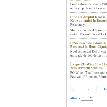
Producătorul de vinuri Vill
numește pe Ionuț Corui în .
Cine are dreptul legal să 
Kobe autentică la Bucure
Restocracy
Știați că JW Steakhouse Bu
cadrul Marriott Grand Hotel
DeSoi deschide a doua sa 
București în Hotel Cișmi
Noul restaurant DeSoi este 
un spațiu de 160 de metri p
Începe RO-Wine 10 – 12 
2025 (Fratelli Studios)
RO-Wine | The Internation
Festival of Romania Ediția 
1
2
3
..
15
Afiseaza