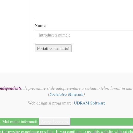
Nume
 independenti
, de prezentare si de autoprezentare a restaurantelor, lansat in ma
(
Societatea Muzicala
)
Web design si programare:
UDRAM Software
i.
Mai multe informatii
Acceptă cookies
best browsing experience possible. If you continue to use this website without c