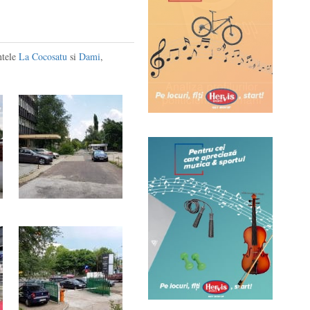
ntele
La Cocosatu
si
Dami
,