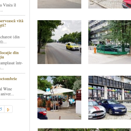
a Vinèa îl
..
servească vită
ști?
charest (din
)...
locație din
giu
amplasat într-
...
octombrie
al Wine
aniver...
5