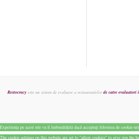
Restocracy
este un sistem de evaluare a restaurantelor
de catre evaluatori
Experiența pe acest site va fi îmbunătățită dacă acceptați folosirea de cookie-ur
The cookie settings on this website are set to "allow cookies" to give you the 