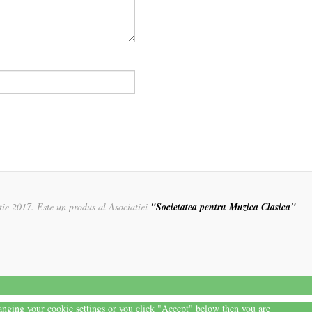
rtie 2017. Este un produs al Asociatiei
"Societatea pentru Muzica Clasica"
hanging your cookie settings or you click "Accept" below then you are