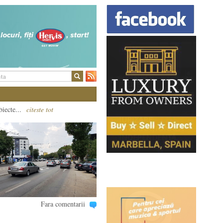
biecte...
citeste tot
Fara comentarii