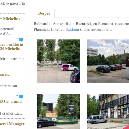
Tokyo găsești la
Despre
* Michelin)
Bulevardul Aerogarii din Bucuresti, cu Romaero, restaura
prietarul
Phoenicia Hotel cu
Saidoun
si alte restaurante…
e d’A...
1
ce bucătăria
SH Michelin
ăria teatrală a
șoare…
sfidare sau
...
2
CEO al cramei
 cramei La...
eneral Manager