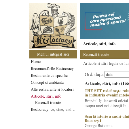
Articole, stiri, info
Meniul integral
aici
Recenzii trecute
Home
Articole si stiri legate de l
Recomandările Restocracy
Ord. dupa
Restaurante cu specific
Concept si ambianta
Articole, stiri, info (15
Alte restaurante si localuri
THE SET redefinește rolu
în industria evenimentelo
Articole, stiri, info
Brandul își lansează oficial
Recenzii trecute
asupra unei noi direcții în..
Restocracy: ce, cine, unde...
Scurtă istorie a sushi-ului
București
George Butunoiu