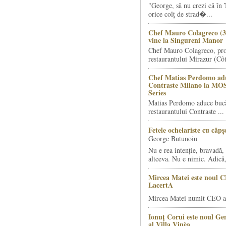
"George, să nu crezi că în 
orice colț de strad�...
Chef Mauro Colagreco (3
vine la Singureni Manor
Chef Mauro Colagreco, pro
restaurantului Mirazur (Côt
Chef Matias Perdomo adu
Contraste Milano la MO
Series
Matias Perdomo aduce bucăt
restaurantului Contraste ...
Fetele ochelariste cu căp
George Butunoiu
Nu e rea intenție, bravadă, 
altceva. Nu e nimic. Adică,
Mircea Matei este noul 
LacertA
Mircea Matei numit CEO al
Ionuț Corui este noul G
al Villa Vinèa