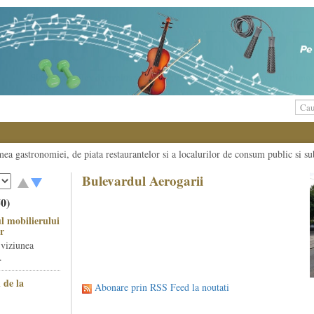
umea gastronomiei, de piata restaurantelor si a localurilor de consum public si su
Bulevardul Aerogarii
50)
l mobilierului
r
 viziunea
.
 de la
Abonare prin RSS Feed la noutati